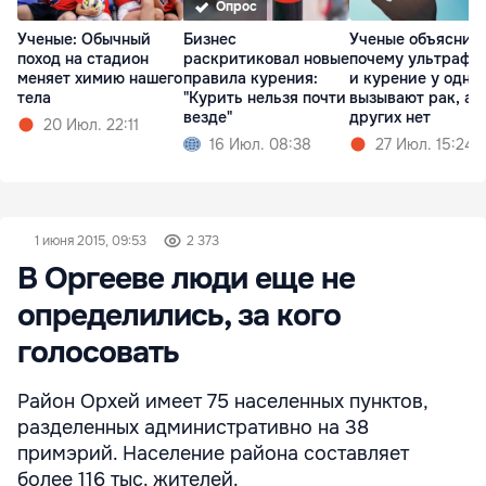
Опрос
Ученые: Обычный
Бизнес
Ученые объяснил
поход на стадион
раскритиковал новые
почему ультрафи
меняет химию нашего
правила курения:
и курение у одни
тела
"Курить нельзя почти
вызывают рак, а у
везде"
других нет
20 Июл. 22:11
16 Июл. 08:38
27 Июл. 15:24
1 июня 2015, 09:53
2 373
В Оргееве люди еще не
определились, за кого
голосовать
Район Орхей имеет 75 населенных пунктов,
разделенных административно на 38
примэрий. Население района составляет
более 116 тыс. жителей.