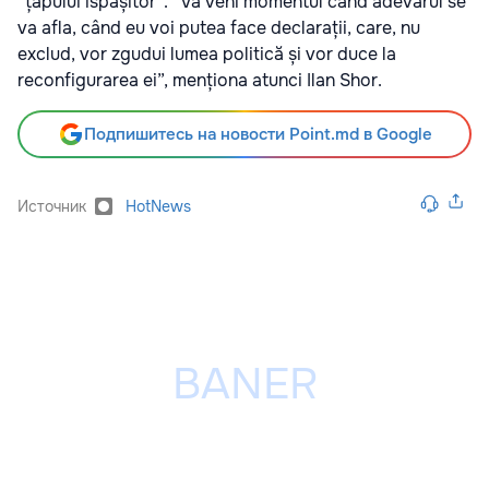
”țapului ispășitor”. ”Va veni momentul când adevărul se
va afla, când eu voi putea face declarații, care, nu
exclud, vor zgudui lumea politică și vor duce la
reconfigurarea ei”, menționa atunci Ilan Shor.
Подпишитесь на новости Point.md в Google
Источник
HotNews