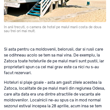
In anii trecuti, o camera de hotel pe malul marii costa de doua
sau trei ori mai mult.
Si asta pentru ca moldovenii, belorusii, dar si rusii care
se odihneau acolo se tem sa mai vina. De exemplu, la
Zatoca toate hotelurile de pe malul marii sunt pustii, iar
proprietarii spun ca cel mai grav este ca nici nu s-au
facut rezervari.
Hoteluri si plaje goale - asta am gasit zilele acestea la
Zatoca, localitate de pe malul marii din regiunea Odesa,
care alta data era una dintre atractiile de vacanta ale
moldovenilor. Localnicii ne-au spus ca in mod normal
sezonul estival incepea la 28 aprilie, acum insa se tem