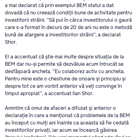
a mai declarat că prin exemplul BEM statul a dat
dovadă că nu creează condiții bune de activitate pentru
investitorii străini. ”Să pui în cârca investitorului o gaură
care s-a format în decurs de 20 de ani nu este o metodă
bună de atargere a investitorilor străini”, a declarat
Shor.
El a accentuat că știe mai multe despre situația de la
BEM dar nu-și permite să dezvăluie acum întrucât se
desfășoară ancheta. ”Eu colaborez activ cu ancheta.
Pentru mine este o chestiune de onoare și principiu și
despre tot ce am vorbit anterior vă veți convinge în
timpul apropiat”, a accentuat Ilan Shor.
Amintim că omul de afaceri a difuzat și anterior o
declarație în care a menționat că problemele de la BEM
au început cu mulți ani înainte ca aceasta să fie cedată
investitorilor privați, iar acum se încearcă găsirea