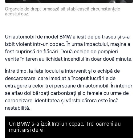
Organele de drept urmează să stabilească circumstanțele
acestui caz.
Un automobil de model BMW a ieșit de pe traseu și s-a
izbit violent într-un copac. În urma impactului, mașina a
fost cuprinsă de flăcări. Două echipe de pompieri
venite în teren au lichidat incendiul în doar două minute.
Între timp, la fața locului a intervenit și o echipă de
descarcerare, care imediat a început lucrările de
extragere a celor trei persoane din automobil. În interior
se aflau doi bărbați carbonizați și o femeie cu urme de
carbonizare, identitatea și vârsta cărora este încă
nestabilită.