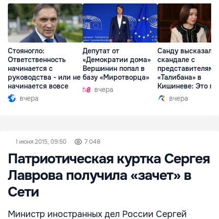
Стояногло:
Депутат от
Санду высказалас
Ответственность
«Демократии дома»
скандале с
начинается с
Вершинин попал в
представителями
руководства - или не
базу «Миротворца»
«Талибана» в
начинается вовсе
Кишиневе: Это по
вчера
вчера
вчера
1 июня 2015, 09:50
7 048
Патриотическая куртка Сергея
Лаврова получила «зачет» в
Сети
Министр иностранных дел России Сергей