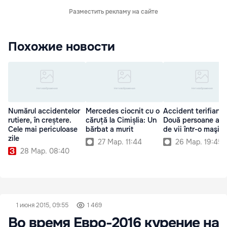
Разместить рекламу на сайте
Похожие новости
Numărul accidentelor
Mercedes ciocnit cu o
Accident terifiant:
rutiere, în creștere.
căruță la Cimișlia: Un
Două persoane au 
Cele mai periculoase
bărbat a murit
de vii într-o maşin
zile
27 Мар. 11:44
26 Мар. 19:45
28 Мар. 08:40
1 июня 2015, 09:55
1 469
Во время Евро-2016 курение на