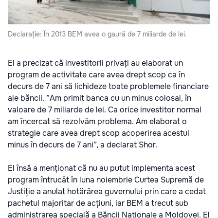
Declarație: În 2013 BEM avea o gaură de 7 miliarde de lei.
El a precizat că investitorii privați au elaborat un
program de activitate care avea drept scop ca în
decurs de 7 ani să lichideze toate problemele financiare
ale băncii. ”Am primit banca cu un minus colosal, în
valoare de 7 miliarde de lei. Ca orice investitor normal
am încercat să rezolvăm problema. Am elaborat o
strategie care avea drept scop acoperirea acestui
minus în decurs de 7 ani”, a declarat Shor.
El însă a menționat că nu au putut implementa acest
program întrucât în luna noiembrie Curtea Supremă de
Justiție a anulat hotărârea guvernului prin care a cedat
pachetul majoritar de acțiuni, iar BEM a trecut sub
administrarea specială a Băncii Naționale a Moldovei. El