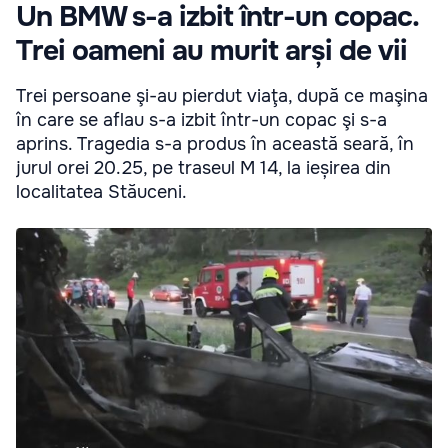
Un BMW s-a izbit într-un copac.
Trei oameni au murit arși de vii
Trei persoane şi-au pierdut viaţa, după ce maşina
în care se aflau s-a izbit într-un copac şi s-a
aprins. Tragedia s-a produs în această seară, în
jurul orei 20.25, pe traseul M 14, la ieșirea din
localitatea Stăuceni.