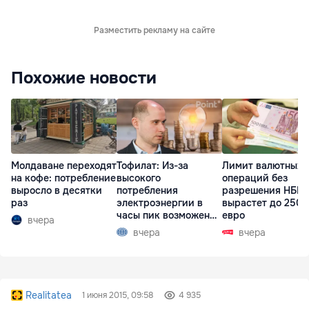
Разместить рекламу на сайте
Похожие новости
Молдаване переходят
Тофилат: Из-за
Лимит валютных
на кофе: потребление
высокого
операций без
выросло в десятки
потребления
разрешения НБМ
раз
электроэнергии в
вырастет до 250 
часы пик возможен
евро
вчера
рост тарифов
вчера
вчера
Realitatea
1 июня 2015, 09:58
4 935