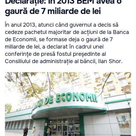
Declarație: În 2013 BEM avea o
gaură de 7 miliarde de lei
În anul 2013, atunci când guvernul a decis să
cedeze pachetul majoritar de acțiuni de la Banca
de Economii, se formase deja o gaură de 7
miliarde de lei, a declarat în cadrul unei
conferințe de presă fostul președinte al
Consiliului de administrație al băncii, Ilan Shor.