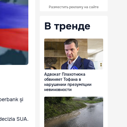
Разместить рекламу на сайте
В тренде
Адвокат Плахотнюка
обвиняет Тофана в
нарушении презумпции
невиновности
berbank și
decizia SUA.
.