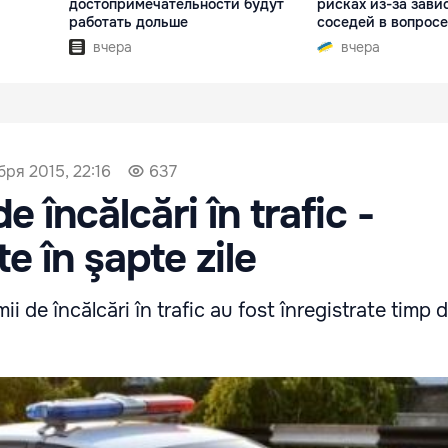
достопримечательности будут
рисках из-за зави
работать дольше
соседей в вопросе
вчера
вчера
бря 2015, 22:16
637
de încălcări în trafic -
te în şapte zile
i de încălcări în trafic au fost înregistrate timp 