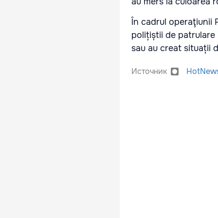
au mers la culoarea r
În cadrul operaţiuni
polițiștii de patrular
sau au creat situații 
Источник
HotNew