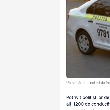
Un număr de cinci mii de înc
Potrivit poliţiştilor d
alţi 1200 de conducăt