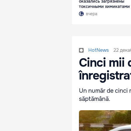
оказались загрязнены
токсичными химикатами
вчера
22 дека
HotNews
Cinci mii 
înregistra
Un număr de cinci mi
săptămână.