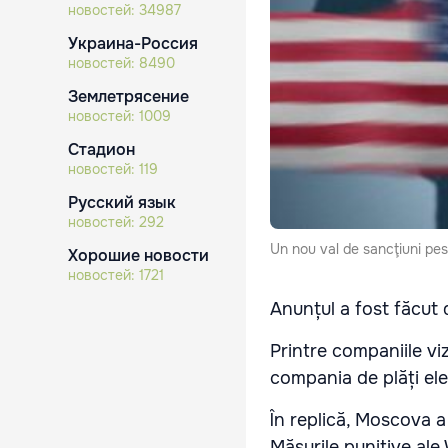
новостей:
34987
Украина-Россия
новостей:
8490
Землетрясение
новостей:
1009
Стадион
новостей:
119
Русский язык
новостей:
292
Un nou val de sancţiuni pes
Хорошие новости
новостей:
1721
Anunțul a fost făcut 
Printre companiile vi
compania de plăți el
În replică, Moscova 
Măsurile punitive ale