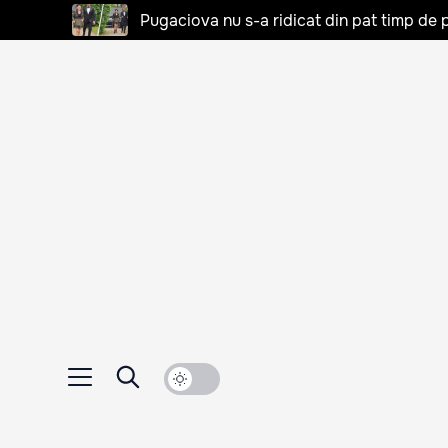
Pugaciova nu s-a ridicat din pat timp de pa