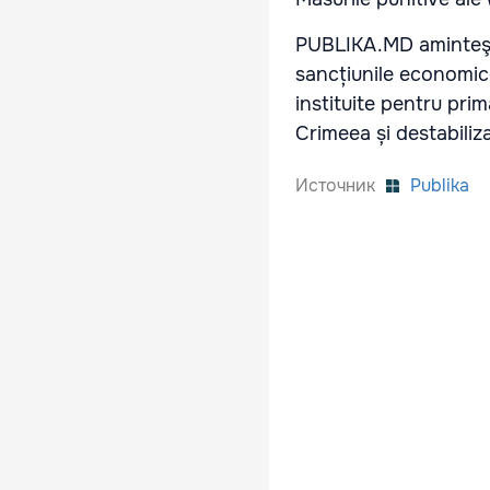
PUBLIKA.MD aminteşte
sancțiunile economice
instituite pentru prim
Crimeea și destabiliz
Источник
Publika