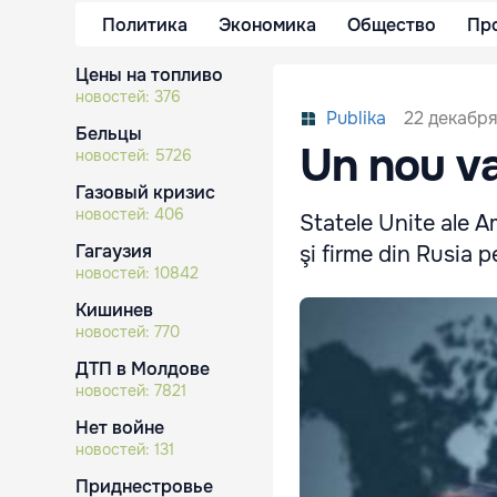
Политика
Экономика
Общество
Пр
Цены на топливо
новостей:
376
22 декабря
Publika
Бельцы
Un nou va
новостей:
5726
Газовый кризис
новостей:
406
Statele Unite ale A
Гагаузия
şi firme din Rusia p
новостей:
10842
Кишинев
новостей:
770
ДТП в Молдове
новостей:
7821
Нет войне
новостей:
131
Приднестровье