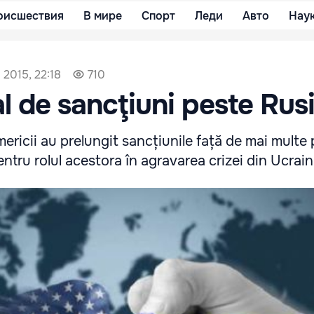
оисшествия
В мире
Спорт
Леди
Авто
Нау
 2015, 22:18
710
l de sancţiuni peste Rus
mericii au prelungit sancțiunile față de mai multe
entru rolul acestora în agravarea crizei din Ucrain