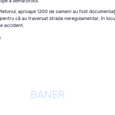
oşie a semaforului.
i Pietonul, aproape 1200 de oameni au fost documentaț
e pentru că au traversat strada neregulamentar, în locur
de accident.
s