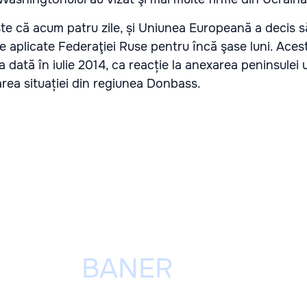
 că acum patru zile, și Uniunea Europeană a decis 
 aplicate Federaţiei Ruse pentru încă şase luni. Aces
a dată în iulie 2014, ca reacție la anexarea peninsulei
area situației din regiunea Donbass.