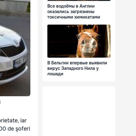
Все водоёмы в Англии
оказались загрязнены
токсичными химикатами
В Бельгии впервые выявили
вирус Западного Нила у
лошади
d
rietate, iar
00 de şoferi