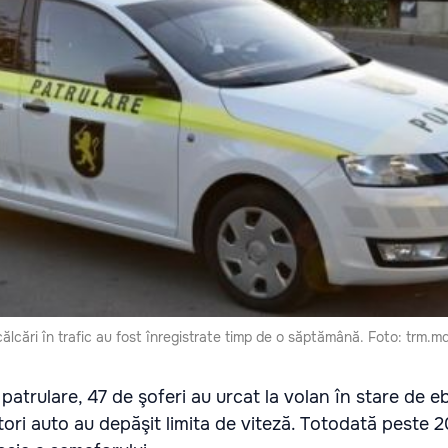
ălcări în trafic au fost înregistrate timp de o săptămână. Foto: trm.m
e patrulare, 47 de şoferi au urcat la volan în stare de eb
ori auto au depăşit limita de viteză. Totodată peste 2