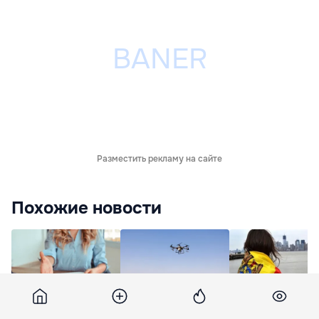
Разместить рекламу на сайте
Похожие новости
В Молдове
Moldsilva закупает
Премьеру
насчитывается более
дроны для
пожаловались: