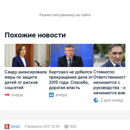
Разместить рекламу на сайте
Похожие новости
Санду анонсировала
Киртоакэ не добился
Стояногло:
меры по защите
прекращения дела от
Ответственность
детей от рисков
2015 года: Спасибо,
начинается с
соцсетей
дорогая власть
руководства - ил
начинается вовсе
вчера
вчера
2 дня назад
Vesti
11 февраля 2011, 12:39
802