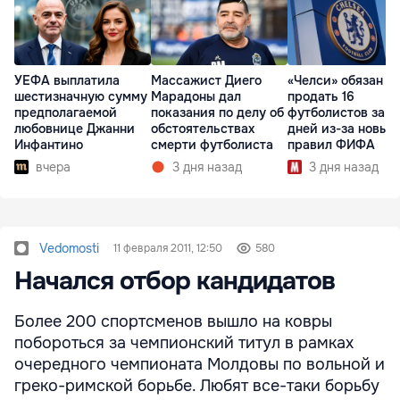
УЕФА выплатила
Массажист Диего
«Челси» обязан
шестизначную сумму
Марадоны дал
продать 16
предполагаемой
показания по делу об
футболистов за 2
любовнице Джанни
обстоятельствах
дней из-за новых
Инфантино
смерти футболиста
правил ФИФА
вчера
3 дня назад
3 дня назад
Vedomosti
11 февраля 2011, 12:50
580
Начался отбор кандидатов
Более 200 спортсменов вышло на ковры
побороться за чемпионский титул в рамках
очередного чемпионата Молдовы по вольной и
греко-римской борьбе. Любят все-таки борьбу