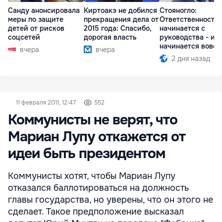
Санду анонсировала
Киртоакэ не добился
Стояногло:
меры по защите
прекращения дела от
Ответственность
детей от рисков
2015 года: Спасибо,
начинается с
соцсетей
дорогая власть
руководства - ил
начинается вовсе
вчера
вчера
2 дня назад
11 февраля 2011, 12:47
552
Коммунисты не верят, что
Мариан Лупу откажется от
идеи быть президентом
Коммунисты хотят, чтобы Мариан Лупу
отказался баллотироваться на должность
главы государства, но уверены, что он этого не
сделает. Такое предположение высказал