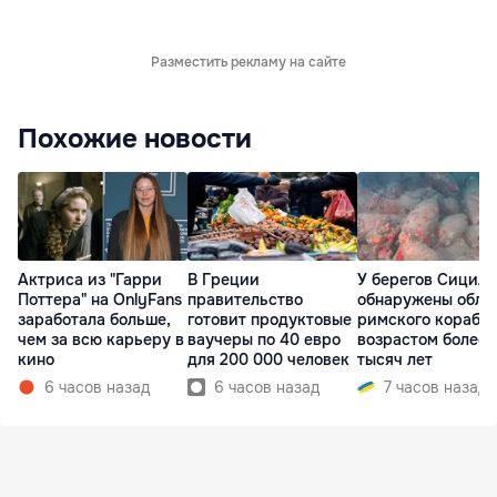
Разместить рекламу на сайте
Похожие новости
Актриса из "Гарри
В Греции
У берегов Сицил
Поттера" на OnlyFans
правительство
обнаружены обло
заработала больше,
готовит продуктовые
римского корабл
чем за всю карьеру в
ваучеры по 40 евро
возрастом более 
кино
для 200 000 человек
тысяч лет
6 часов назад
6 часов назад
7 часов назад