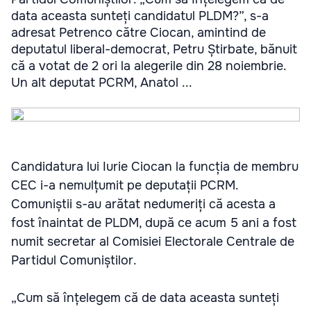
data aceasta sunteți candidatul PLDM?”, s-a
adresat Petrenco către Ciocan, amintind de
deputatul liberal-democrat, Petru Știrbate, bănuit
că a votat de 2 ori la alegerile din 28 noiembrie.
Un alt deputat PCRM, Anatol ...
Candidatura lui Iurie Ciocan la funcția de membru
CEC i-a nemulțumit pe deputații PCRM.
Comuniștii s-au arătat nedumeriți că acesta a
fost înaintat de PLDM, după ce acum 5 ani a fost
numit secretar al Comisiei Electorale Centrale de
Partidul Comuniștilor.
„Cum să înțelegem că de data aceasta sunteți