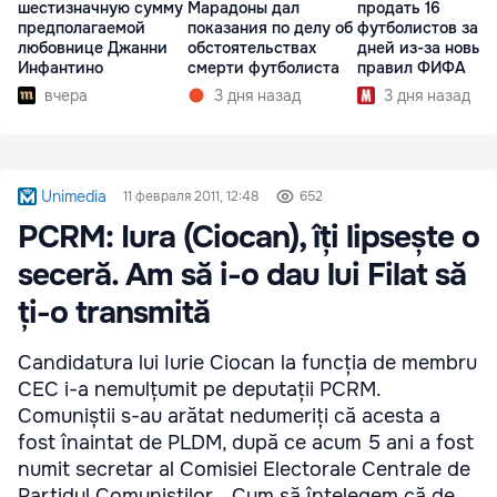
шестизначную сумму
Марадоны дал
продать 16
предполагаемой
показания по делу об
футболистов за 2
любовнице Джанни
обстоятельствах
дней из-за новых
Инфантино
смерти футболиста
правил ФИФА
вчера
3 дня назад
3 дня назад
Unimedia
11 февраля 2011, 12:48
652
PCRM: Iura (Ciocan), îți lipsește o
seceră. Am să i-o dau lui Filat să
ți-o transmită
Candidatura lui Iurie Ciocan la funcția de membru
CEC i-a nemulțumit pe deputații PCRM.
Comuniștii s-au arătat nedumeriți că acesta a
fost înaintat de PLDM, după ce acum 5 ani a fost
numit secretar al Comisiei Electorale Centrale de
Partidul Comuniștilor. „Cum să înțelegem că de