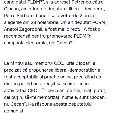
candidatul PLDM?”, s-a adresat Petrenco către
Ciocan, amintind de deputatul liberal-democrat,
Petru Știrbate, bănuit că a votat de 2 ori la
alegerile din 28 noiembrie. Un alt deputat PCRM,
Anatol Zagorodnii, a fost mai direct: „A fost o
recompensă pentru promovarea PLDM în
campania electorală, dle Cecan?”.
La rândul său, membrul CEC, Iurie Ciocan, a
precizat că propunerea liberal-democraților a
fost acceptabilă și practic unica, precizând că
nici un partid nu a reușit să se implice în
activitatea CEC . „În cei 5 ani de zile, n-ați putut,
cel puțin, să-mi memorizați numele, sunt Ciocan,
nu Cecan”, i-a răspuns acesta deputatului
comunist.