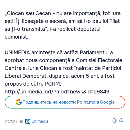
„Ciocan sau Cecan - nu are importanță, tot Iura
ești! Îți lipseșete o seceră, am să i-o dau lui Filat
să ți-o transmită”, i-a replicat deputatul
comunist.
UNIMEDIA amintește că astăzi Parlamentul a
aprobat noua componență a Comisiei Electorale
Centrale. Iurie Ciocan a fost înaintat de Partidul
Liberal Democrat, după ce, acum 5 ani, a fost
propus de către PCRM.
http://unimedia.md/?mod=news&id=29849
Подпишитесь на новости Point.md в Google
Источник
Unimedia