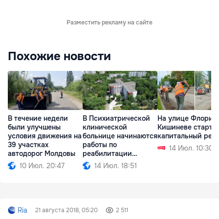
Разместить рекламу на сайте
Похожие новости
В течение недели
В Психиатрической
На улице Флорил
были улучшены
клинической
Кишиневе старто
условия движения на
больнице начинаются
капитальный рем
39 участках
работы по
14 Июл. 10:30
автодорог Молдовы
реабилитации
корпусов
10 Июл. 20:47
14 Июл. 18:51
Ria
21 августа 2018, 05:20
2 511