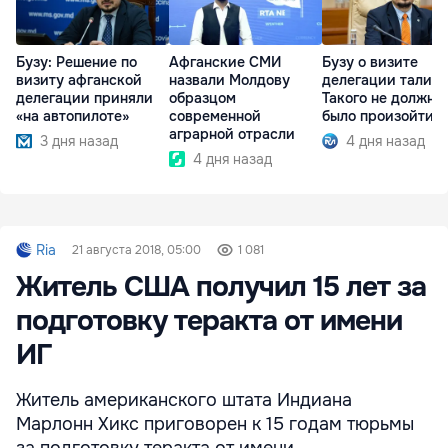
Бузу: Решение по
Афганские СМИ
Бузу о визите
визиту афганской
назвали Молдову
делегации талибо
делегации приняли
образцом
Такого не должно
«на автопилоте»
современной
было произойти
аграрной отрасли
3 дня назад
4 дня назад
4 дня назад
Ria
21 августа 2018, 05:00
1 081
Житель США получил 15 лет за
подготовку теракта от имени
ИГ
Житель американского штата Индиана
Марлонн Хикс приговорен к 15 годам тюрьмы