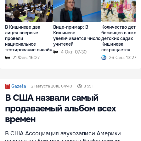
В Кишиневе два
Вице-примар: В
Количество детей
лицея впервые
Кишиневе
беженцев в школа
провели
увеличивается число
детских садах
национальное
учителей
Кишинева
тестирование онлайн
сокращается
4 Окт. 07:30
21 Фев. 16:27
26 Сен. 13:27
Gazeta
21 августа 2018, 04:40
3 591
В США назвали самый
продаваемый альбом всех
времен
В США Ассоциация звукозаписи Америки
назвала альбом рок-группы Eagles самым