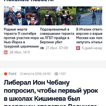
Родные жертв
Подозреваемый в
В Италии ответил
теракта 11 сентября
совершении теракта
версию о взрыве 
против участия мэра
на ЛГБТ-прайде в
Москве как попыт
Нью-Йорка в
Берлине убит
запугать итальян
траурной церемонии
27 Июл. 07:09
5 дней назад
28 Июл. 14:11
Point
21 августа 2018, 04:50
1 537
Либерал Ион Чебану
попросил, чтобы первый урок
в школах Кишинева был