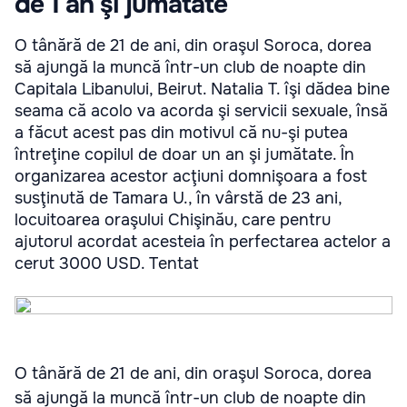
de 1 an şi jumătate
O tânără de 21 de ani, din oraşul Soroca, dorea
să ajungă la muncă într-un club de noapte din
Capitala Libanului, Beirut. Natalia T. îşi dădea bine
seama că acolo va acorda şi servicii sexuale, însă
a făcut acest pas din motivul că nu-şi putea
întreţine copilul de doar un an şi jumătate. În
organizarea acestor acţiuni domnişoara a fost
susţinută de Tamara U., în vârstă de 23 ani,
locuitoarea oraşului Chişinău, care pentru
ajutorul acordat acesteia în perfectarea actelor a
cerut 3000 USD. Tentat
O tânără de 21 de ani, din oraşul Soroca, dorea
să ajungă la muncă într-un club de noapte din