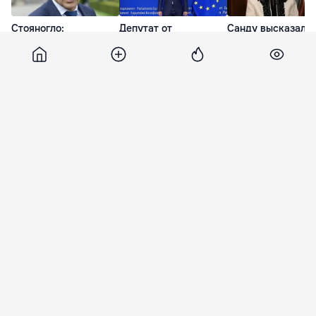
Стояногло:
Депутат от
Санду высказалас
Ответственность
«Демократии дома»
скандале с
начинается с
Вершинин попал в
представителями
руководства - или не
базу «Миротворца»
«Талибана» в
начинается вовсе
Кишиневе: Это по
вчера
вчера
вчера
8 февраля 2011, 10:34
411
Дорин Киртоакэ может дать
показания в ЦБЭПК о
предложенной ему взятке
Мэр Дорин Киртоакэ может быть допрошен в
Центре по борьбе с экономическими
преступлениями и коррупцией. Он будет
давать показания по поводу сотен тысяч