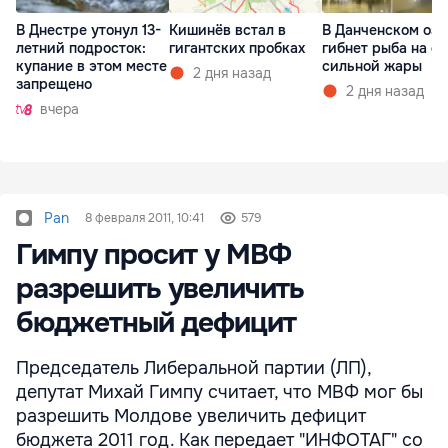
В Днестре утонул 13-
Кишинёв встал в
В Данченском озе
летний подросток:
гигантских пробках
гибнет рыба на ф
купание в этом месте
сильной жары
2 дня назад
запрещено
2 дня назад
вчера
Pan
8 февраля 2011, 10:41
579
Гимпу просит у МВФ
разрешить увеличить
бюджетный дефицит
Председатель Либеральной партии (ЛП),
депутат Михай Гимпу считает, что МВФ мог бы
разрешить Молдове увеличить дефицит
бюджета 2011 год. Как передает "ИНФОТАГ" со