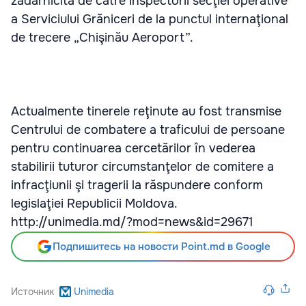
zădărnicită de către inspectorii secţiei operative
a Serviciului Grăniceri de la punctul internaţional
de trecere „Chişinău Aeroport”.
Actualmente tinerele reţinute au fost transmise
Centrului de combatere a traficului de persoane
pentru continuarea cercetărilor în vederea
stabilirii tuturor circumstanţelor de comitere a
infracţiunii şi tragerii la răspundere conform
legislaţiei Republicii Moldova.
http://unimedia.md/?mod=news&id=29671
Подпишитесь на новости Point.md в Google
Источник
Unimedia