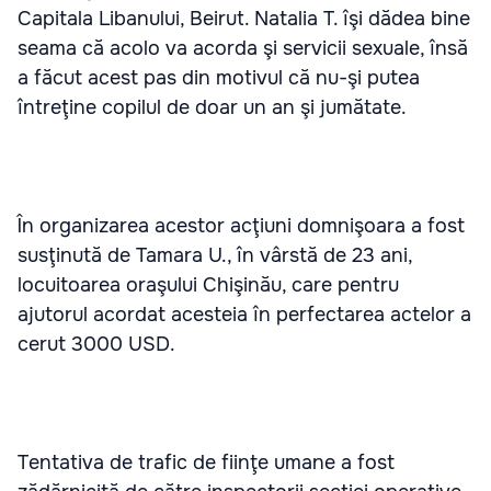
Capitala Libanului, Beirut. Natalia T. îşi dădea bine
seama că acolo va acorda şi servicii sexuale, însă
a făcut acest pas din motivul că nu-şi putea
întreţine copilul de doar un an şi jumătate.
În organizarea acestor acţiuni domnişoara a fost
susţinută de Tamara U., în vârstă de 23 ani,
locuitoarea oraşului Chişinău, care pentru
ajutorul acordat acesteia în perfectarea actelor a
cerut 3000 USD.
Tentativa de trafic de fiinţe umane a fost