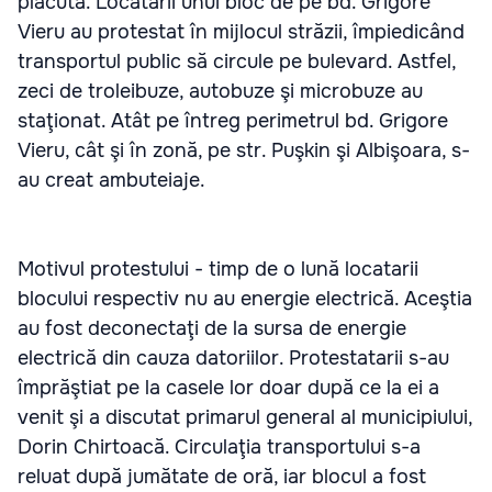
plăcută. Locatarii unui bloc de pe bd. Grigore
Vieru au protestat în mijlocul străzii, împiedicând
transportul public să circule pe bulevard. Astfel,
zeci de troleibuze, autobuze şi microbuze au
staţionat. Atât pe întreg perimetrul bd. Grigore
Vieru, cât şi în zonă, pe str. Puşkin şi Albişoara, s-
au creat ambuteiaje.
Motivul protestului - timp de o lună locatarii
blocului respectiv nu au energie electrică. Aceştia
au fost deconectaţi de la sursa de energie
electrică din cauza datoriilor. Protestatarii s-au
împrăştiat pe la casele lor doar după ce la ei a
venit şi a discutat primarul general al municipiului,
Dorin Chirtoacă. Circulaţia transportului s-a
reluat după jumătate de oră, iar blocul a fost