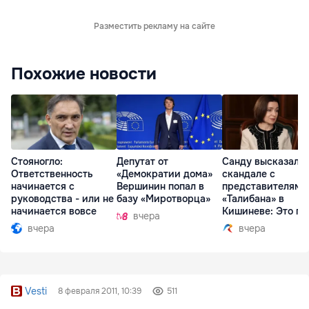
Разместить рекламу на сайте
Похожие новости
Стояногло:
Депутат от
Санду высказалас
Ответственность
«Демократии дома»
скандале с
начинается с
Вершинин попал в
представителями
руководства - или не
базу «Миротворца»
«Талибана» в
начинается вовсе
Кишиневе: Это по
вчера
вчера
вчера
Vesti
8 февраля 2011, 10:39
511