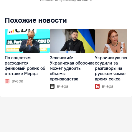
Разместить рекламу на сайте
Похожие новости
По соцсетям
Зеленский:
Украинскую певи
расходится
Украинская оборонка
осудили за
фейковый ролик об
может удвоить
разговоры на
отставке Мерца
объемы
русском языке во
производства
время секса
вчера
вчера
вчера