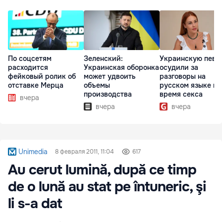
По соцсетям
Зеленский:
Украинскую певи
расходится
Украинская оборонка
осудили за
фейковый ролик об
может удвоить
разговоры на
отставке Мерца
объемы
русском языке во
производства
время секса
вчера
вчера
вчера
Unimedia
8 февраля 2011, 11:04
617
Au cerut lumină, după ce timp
de o lună au stat pe întuneric, şi
li s-a dat