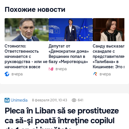
Похожие новости
Стояногло:
Депутат от
Санду высказалас
Ответственность
«Демократии дома»
скандале с
начинается с
Вершинин попал в
представителями
руководства - или не
базу «Миротворца»
«Талибана» в
начинается вовсе
Кишиневе: Это по
вчера
вчера
вчера
Unimedia
8 февраля 2011, 10:43
641
Pleca în Liban să se prostitueze
ca să-şi poată întreţine copilul