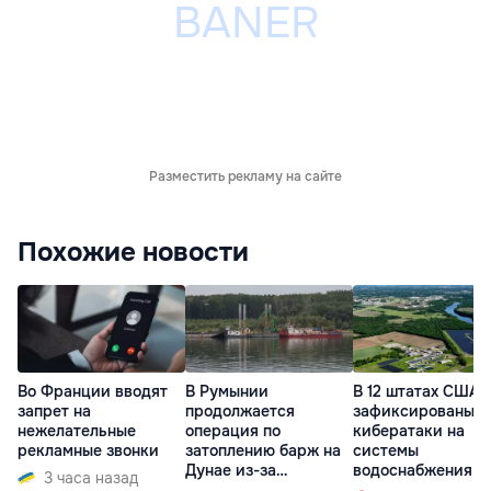
Разместить рекламу на сайте
Похожие новости
Во Франции вводят
В Румынии
В 12 штатах США
запрет на
продолжается
зафиксированы
нежелательные
операция по
кибератаки на
рекламные звонки
затоплению барж на
системы
Дунае из-за
водоснабжения
3 часа назад
ситуации на АЭС