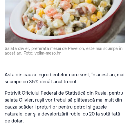
Salata olivier, preferata mesei de Revelion, este mai scumpă în
acest an. Foto: volim-meso.hr
Asta din cauza ingredientelor care sunt, în acest an, mai
scumpe cu 35% decât anul trecut.
Potrivit Oficiului Federal de Statistică din Rusia, pentru
salata Olivier, ruşii vor trebui să plătească mai mult din
cauza scăderii prețurilor pentru petrol și gazele
naturale, dar şi a devalorizării rublei cu 20 la sută față
de dolar.