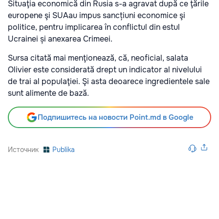
Situaţia economică din Rusia s-a agravat după ce ţările
europene şi SUAau impus sancțiuni economice şi
politice, pentru implicarea în conflictul din estul
Ucrainei și anexarea Crimeei.
Sursa citată mai menţionează, că, neoficial, salata
Olivier este considerată drept un indicator al nivelului
de trai al populaţiei. Şi asta deoarece ingredientele sale
sunt alimente de bază.
Подпишитесь на новости Point.md в Google
Источник
Publika