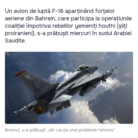
Un avion de luptă F-16 aparținând forțelor
aeriene din Bahrein, care participa la operațiunile
coaliției împotriva rebelilor yemeniți houthi (șiiți
proiranieni), s-a prăbușit miercuri în sudul Arabiei
Saudite.
Avionul, s-a prăbușit „din cauza unei probleme tehnice”.