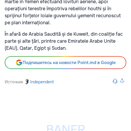
martie în Yemen efectuând lovituri aeriene, apoi
operațiuni terestre împotriva rebelilor houthi și în
sprijinul forțelor loiale guvernului yemenit recunoscut
pe plan internațional.
În afară de Arabia Saudită și de Kuweit, din coaliție fac
parte și alte țări, printre care Emiratele Arabe Unite
(EAU), Qatar, Egipt și Sudan.
Подпишитесь на новости Point.md в Google
Источник
Independent