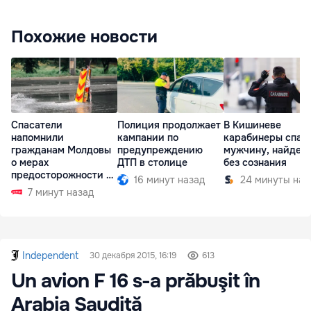
Похожие новости
Спасатели
Полиция продолжает
В Кишиневе
напомнили
кампании по
карабинеры спас
гражданам Молдовы
предупреждению
мужчину, найден
о мерах
ДТП в столице
без сознания
предосторожности на
16 минут назад
24 минуты наз
время непогоды
7 минут назад
Independent
30 декабря 2015, 16:19
613
Un avion F 16 s-a prăbuşit în
Arabia Saudită