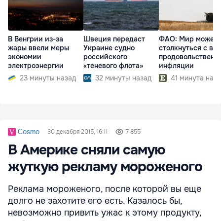
В Венгрии из-за
Швеция передаст
ФАО: Мир может
жары ввели меры
Украине судно
столкнуться с во
экономии
российского
продовольственн
электроэнергии
«теневого флота»
инфляции
23 минуты назад
32 минуты назад
41 минута наз
Cosmo
30 декабря 2015, 16:11
7 855
В Америке сняли самую
жуткую рекламу мороженого
Реклама мороженого, после которой вы еще
долго не захотите его есть. Казалось бы,
невозможно привить ужас к этому продукту,