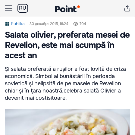
RU
Publika
30 декабря 2015, 16:24
704
Salata olivier, preferata mesei de
Revelion, este mai scumpă în
acest an
Şi salata preferată a rușilor a fost lovită de criza
economică. Simbol al bunăstării în perioada
sovietică şi nelipsită de pe masele de Revelion
chiar şi în ţara noastră,celebra salată Olivier a
devenit mai costisitoare.