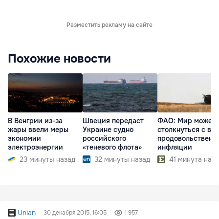
Разместить рекламу на сайте
Похожие новости
В Венгрии из-за
Швеция передаст
ФАО: Мир может
жары ввели меры
Украине судно
столкнуться с во
экономии
российского
продовольственн
электроэнергии
«теневого флота»
инфляции
23 минуты назад
32 минуты назад
41 минута наз
Unian
30 декабря 2015, 16:05
1 957