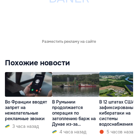
Разместить рекламу на сайте
Похожие новости
Во Франции вводят
В Румынии
В 12 штатах США
запрет на
продолжается
зафиксированы
нежелательные
операция по
кибератаки на
рекламные звонки
затоплению барж на
системы
Дунае из-за
водоснабжения
3 часа назад
ситуации на АЭС
4 часа назад
5 часов назад