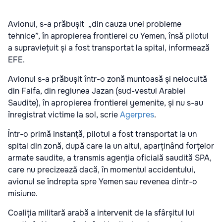
Avionul, s-a prăbușit „din cauza unei probleme
tehnice”, în apropierea frontierei cu Yemen, însă pilotul
a supraviețuit și a fost transportat la spital, informează
EFE.
Avionul s-a prăbușit într-o zonă muntoasă și nelocuită
din Faifa, din regiunea Jazan (sud-vestul Arabiei
Saudite), în apropierea frontierei yemenite, și nu s-au
înregistrat victime la sol, scrie
Agerpres
.
Într-o primă instanță, pilotul a fost transportat la un
spital din zonă, după care la un altul, aparținând forțelor
armate saudite, a transmis agenția oficială saudită SPA,
care nu precizează dacă, în momentul accidentului,
avionul se îndrepta spre Yemen sau revenea dintr-o
misiune.
Coaliția militară arabă a intervenit de la sfârșitul lui