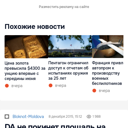
Разместить рекламу на сайте
Похожие новости
Пентагон ограничил
Франция привлек
Цена золота
доступ к отчетам об
автопром к
превысила $4300 за
испытаниях оружия
производству
унцию впервые с
за 25 лет
военных
середины июня
беспилотников
вчера
вчера
вчера
Bloknot-Moldova
8 декабря 2015, 15:12
1 988
DA не покинет площадь на