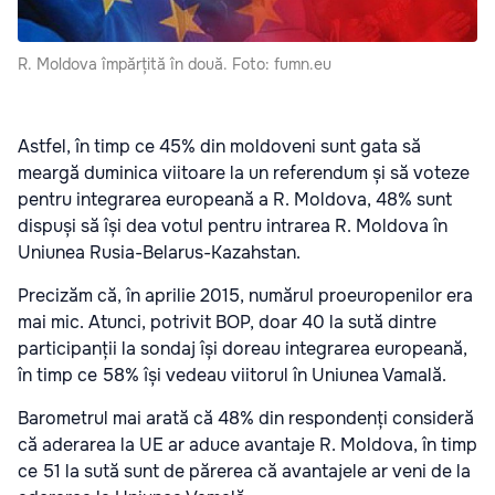
R. Moldova împărțită în două. Foto: fumn.eu
Astfel, în timp ce 45% din moldoveni sunt gata să
meargă duminica viitoare la un referendum și să voteze
pentru integrarea europeană a R. Moldova, 48% sunt
dispuși să își dea votul pentru intrarea R. Moldova în
Uniunea Rusia-Belarus-Kazahstan.
Precizăm că, în aprilie 2015, numărul proeuropenilor era
mai mic. Atunci, potrivit BOP, doar 40 la sută dintre
participanții la sondaj își doreau integrarea europeană,
în timp ce 58% își vedeau viitorul în Uniunea Vamală.
Barometrul mai arată că 48% din respondenți consideră
că aderarea la UE ar aduce avantaje R. Moldova, în timp
ce 51 la sută sunt de părerea că avantajele ar veni de la