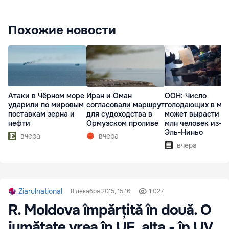
Похожие новости
Атаки в Чёрном море
Иран и Оман
ООН: Число
ударили по мировым
согласовали маршрут
голодающих в ми
поставкам зерна и
для судоходства в
может вырасти д
нефти
Ормузском проливе
млн человек из-з
Эль-Ниньо
вчера
вчера
вчера
Ziarulnational
8 декабря 2015, 15:16
1 027
R. Moldova împărțită în două. O
jumătate vrea în UE, alta - în UV