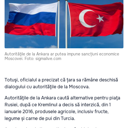
Autorităţile de la Ankara ar putea impune sancțiuni economice
Moscovei. Foto: sigmalive.com
Totuşi, oficialul a precizat că țara sa rămâne deschisă
dialogului cu autorităţile de la Moscova.
Autorităţile de la Ankara caută alternative pentru piaţa
Rusiei, după ce Kremlinul a decis să interzică, din 1
ianuarie 2016, produsele agricole, inclusiv fructe,
legume și carne de pui din Turcia.