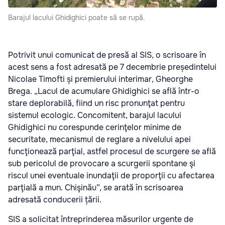
Barajul lacului Ghidighici poate să se rupă.
Potrivit unui comunicat de presă al SIS, o scrisoare în
acest sens a fost adresată pe 7 decembrie președintelui
Nicolae Timofti și premierului interimar, Gheorghe
Brega. „Lacul de acumulare Ghidighici se află într-o
stare deplorabilă, fiind un risc pronunţat pentru
sistemul ecologic. Concomitent, barajul lacului
Ghidighici nu corespunde cerinţelor minime de
securitate, mecanismul de reglare a nivelului apei
funcţionează parţial, astfel procesul de scurgere se află
sub pericolul de provocare a scurgerii spontane şi
riscul unei eventuale inundaţii de proporţii cu afectarea
parţială a mun. Chişinău”, se arată în scrisoarea
adresată conducerii țării.
SIS a solicitat întreprinderea măsurilor urgente de