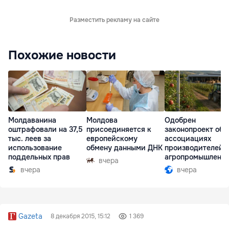
Разместить рекламу на сайте
Похожие новости
Молдаванина
Молдова
Одобрен
оштрафовали на 37,5
присоединяется к
законопроект об
тыс. леев за
европейскому
ассоциациях
использование
обмену данными ДНК
производителей 
поддельных прав
агропромышленн
вчера
комплексе
вчера
вчера
Gazeta
8 декабря 2015, 15:12
1 369