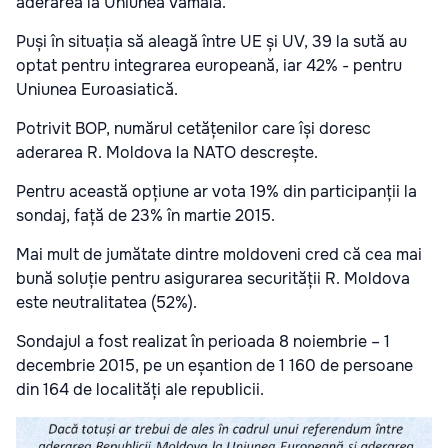
aderarea la Uniunea Vamală.
Puși în situația să aleagă între UE și UV, 39 la sută au
optat pentru integrarea europeană, iar 42% - pentru
Uniunea Euroasiatică.
Potrivit BOP, numărul cetățenilor care își doresc
aderarea R. Moldova la NATO descrește.
Pentru această opțiune ar vota 19% din participanții la
sondaj, față de 23% în martie 2015.
Mai mult de jumătate dintre moldoveni cred că cea mai
bună soluție pentru asigurarea securității R. Moldova
este neutralitatea (52%).
Sondajul a fost realizat în perioada 8 noiembrie – 1
decembrie 2015, pe un eșantion de 1 160 de persoane
din 164 de localități ale republicii.