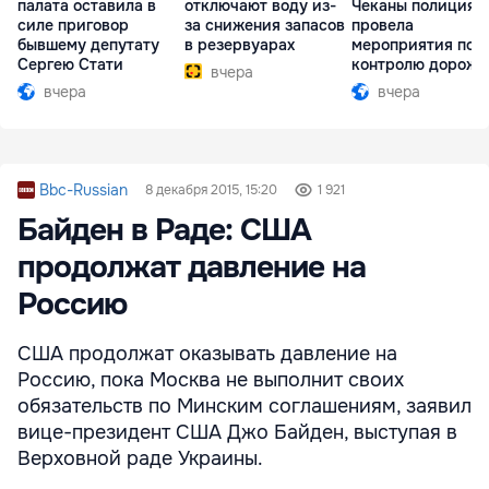
палата оставила в
отключают воду из-
Чеканы полиция
силе приговор
за снижения запасов
провела
бывшему депутату
в резервуарах
мероприятия по
Сергею Стати
контролю дорожн
вчера
движения
вчера
вчера
Bbc-Russian
8 декабря 2015, 15:20
1 921
Байден в Раде: США
продолжат давление на
Россию
США продолжат оказывать давление на
Россию, пока Москва не выполнит своих
обязательств по Минским соглашениям, заявил
вице-президент США Джо Байден, выступая в
Верховной раде Украины.