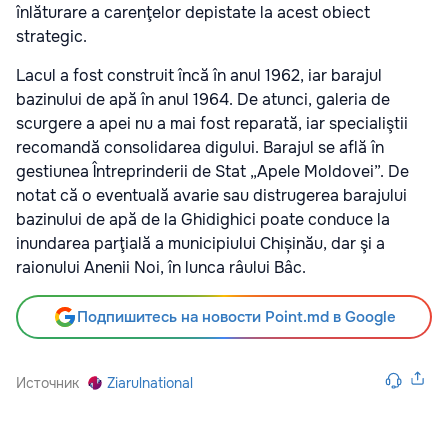
înlăturare a carenţelor depistate la acest obiect
strategic.
Lacul a fost construit încă în anul 1962, iar barajul
bazinului de apă în anul 1964. De atunci, galeria de
scurgere a apei nu a mai fost reparată, iar specialiştii
recomandă consolidarea digului. Barajul se află în
gestiunea Întreprinderii de Stat „Apele Moldovei”. De
notat că o eventuală avarie sau distrugerea barajului
bazinului de apă de la Ghidighici poate conduce la
inundarea parţială a municipiului Chișinău, dar şi a
raionului Anenii Noi, în lunca râului Bâc.
Подпишитесь на новости Point.md в Google
Источник
Ziarulnational