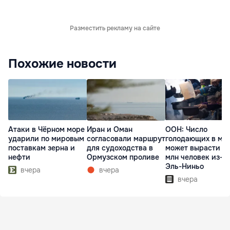
Разместить рекламу на сайте
Похожие новости
Атаки в Чёрном море
Иран и Оман
ООН: Число
ударили по мировым
согласовали маршрут
голодающих в ми
поставкам зерна и
для судоходства в
может вырасти д
нефти
Ормузском проливе
млн человек из-з
Эль-Ниньо
вчера
вчера
вчера