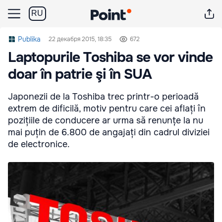
RU
Publika
22 декабря 2015, 18:35
672
Laptopurile Toshiba se vor vinde
doar în patrie şi în SUA
Japonezii de la Toshiba trec printr-o perioadă
extrem de dificilă, motiv pentru care cei aflați în
pozițiile de conducere ar urma să renunțe la nu
mai puțin de 6.800 de angajați din cadrul diviziei
de electronice.