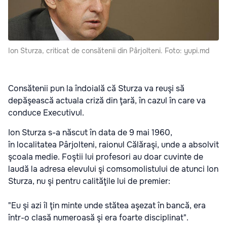
Ion Sturza, criticat de consătenii din Pârjolteni. Foto: yupi.md
Consătenii pun la îndoială că Sturza va reuşi să
depăşească actuala criză din ţară, în cazul în care va
conduce Executivul.
Ion Sturza s-a născut în data de 9 mai 1960,
în localitatea Pârjolteni, raionul Călăraşi, unde a absolvit
şcoala medie. Foştii lui profesori au doar cuvinte de
laudă la adresa elevului şi comsomolistului de atunci Ion
Sturza, nu şi pentru calităţile lui de premier:
"Eu şi azi îl ţin minte unde stătea aşezat în bancă, era
într-o clasă numeroasă şi era foarte disciplinat".