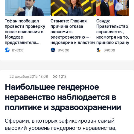
Тофан пообещал
Стамате: Главная
Санду:
провести проверку
причина отказа
Правительство
после появления в
экономить
справляется,
Молдове
электроэнергию —
несмотря на то, ч
представителя
недоверие к властям
приняло страну в
Южной Осетии
разгар кризиса
вчера
вчера
вчера
22 декабря 2015, 18:08
1 213
Наибольшее гендерное
неравенство наблюдается в
политике и здравоохранении
Сферами, в которых зафиксирован самый
высокий уровень гендерного неравенства,