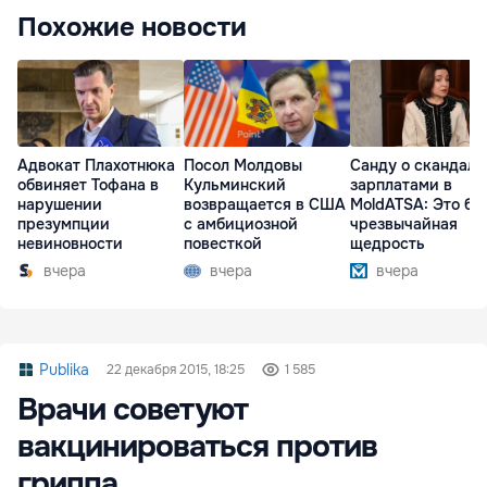
Похожие новости
Адвокат Плахотнюка
Посол Молдовы
Санду о скандале
обвиняет Тофана в
Кульминский
зарплатами в
нарушении
возвращается в США
MoldATSA: Это бы
презумпции
с амбициозной
чрезвычайная
невиновности
повесткой
щедрость
вчера
вчера
вчера
Publika
22 декабря 2015, 18:25
1 585
Врачи советуют
вакцинироваться против
гриппа