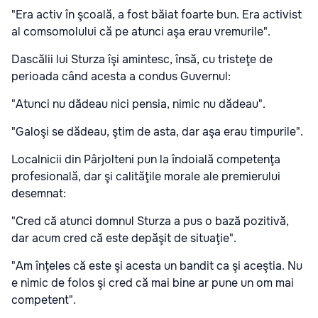
"Era activ în şcoală, a fost băiat foarte bun. Era activist
al comsomolului că pe atunci aşa erau vremurile".
Dascălii lui Sturza îşi amintesc, însă, cu tristeţe de
perioada când acesta a condus Guvernul:
"Atunci nu dădeau nici pensia, nimic nu dădeau".
"Galoşi se dădeau, ştim de asta, dar aşa erau timpurile".
Localnicii din Pârjolteni pun la îndoială competenţa
profesională, dar şi calităţile morale ale premierului
desemnat:
"Cred că atunci domnul Sturza a pus o bază pozitivă,
dar acum cred că este depăşit de situaţie".
"Am înţeles că este şi acesta un bandit ca şi aceştia. Nu
e nimic de folos şi cred că mai bine ar pune un om mai
competent".