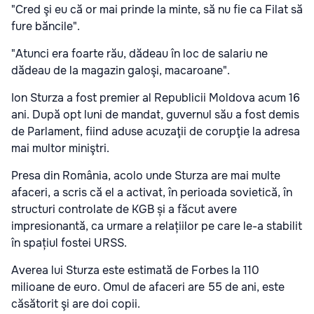
"Cred şi eu că or mai prinde la minte, să nu fie ca Filat să
fure băncile".
"Atunci era foarte rău, dădeau în loc de salariu ne
dădeau de la magazin galoşi, macaroane".
Ion Sturza a fost premier al Republicii Moldova acum 16
ani. După opt luni de mandat, guvernul său a fost demis
de Parlament, fiind aduse acuzaţii de corupţie la adresa
mai multor miniştri.
Presa din România, acolo unde Sturza are mai multe
afaceri, a scris că el a activat, în perioada sovietică, în
structuri controlate de KGB și a făcut avere
impresionantă, ca urmare a relațiilor pe care le-a stabilit
în spațiul fostei URSS.
Averea lui Sturza este estimată de Forbes la 110
milioane de euro. Omul de afaceri are 55 de ani, este
căsătorit şi are doi copii.