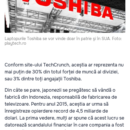
Laptopurile Toshiba se vor vinde doar în patrie şi în SUA. Foto:
playtech.ro
Conform site-ului TechCrunch, aceștia ar reprezenta nu
mai puțin de 30% din totul forței de muncă al diviziei,
sau 3% dintre toți angajații Toshiba.
Din câte se pare, japonezii se pregătesc să vândă o
fabrică din Indonezia, responsabilă de fabricarea de
televizoare. Pentru anul 2015, aceștia ar urma să
înregistreze opierdere record de 4,5 miliarde de
dolari. La prima vedere, mulți ar spune că acest lucru se
datorează scandalului financiar în care compania a fost