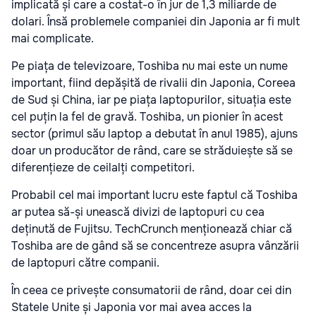
implicată și care a costat-o în jur de 1,3 miliarde de
dolari. Însă problemele companiei din Japonia ar fi mult
mai complicate.
Pe piața de televizoare, Toshiba nu mai este un nume
important, fiind depășită de rivalii din Japonia, Coreea
de Sud și China, iar pe piața laptopurilor, situația este
cel puțin la fel de gravă. Toshiba, un pionier în acest
sector (primul său laptop a debutat în anul 1985), ajuns
doar un producător de rând, care se străduiește să se
diferențieze de ceilalți competitori.
Probabil cel mai important lucru este faptul că Toshiba
ar putea să-și unească divizi de laptopuri cu cea
deținută de Fujitsu. TechCrunch menționează chiar că
Toshiba are de gând să se concentreze asupra vânzării
de laptopuri către companii.
În ceea ce privește consumatorii de rând, doar cei din
Statele Unite și Japonia vor mai avea acces la