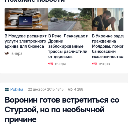
В Молдове расширят
В Рече, Ленкауцах и
В Украине задер
услуги электронного
Дрокии
гражданина
архива для бизнеса
заблокированные
Молдовы: помогал
трассы расчистили
банковским
вчера
от деревьев
мошенничеством 
Чехии
вчера
вчера
Publika
22 декабря 2015, 18:15
4 288
Воронин готов встретиться со
Стурзой, но по необычной
причине