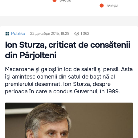
вчера
вчера
Publika
22 декабря 2015, 18:29
1 362
Ion Sturza, criticat de consătenii
din Pârjolteni
Macaroane şi galoşi în loc de salarii şi pensii. Asta
îşi amintesc oamenii din satul de baştină al
premierului desemnat, Ion Sturza, despre
perioada în care a condus Guvernul, în 1999.