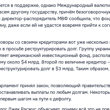
ается в поддержке, однако Международный валют
сем другому государству, причём безоговорочную
 директор-распорядитель МВФ сообщила, что фон
ну, даже если ей не удастся вовремя прийти к со
говоры со своими кредиторами вот уже несколько 
о в просьбе реструктурировать долг. Группу украи
вляет американский инвестиционный фонд, распо
му около $4 млрд. Второй по величине кредитор –
реструктурировать долг в $3 млрд. Таким образом,
арламент принял закон, позволяющий правительст
станавливать выплаты по любым долгам. Некоторы
 первым шагом на пути к дефолту.
лог Джек Расмус объясняет, почему всё это не пов