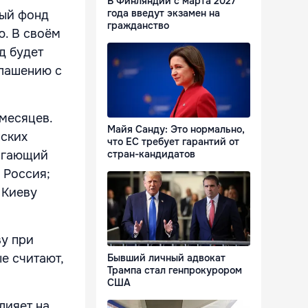
В Финляндии с марта 2027
года введут экзамен на
ный фонд
гражданство
. В своём
д будет
глашению с
месяцев.
Майя Санду: Это нормально,
нских
что ЕС требует гарантий от
лагающий
стран-кандидатов
 Россия;
 Киеву
ву при
е считают,
Бывший личный адвокат
Трампа стал генпрокурором
США
лияет на