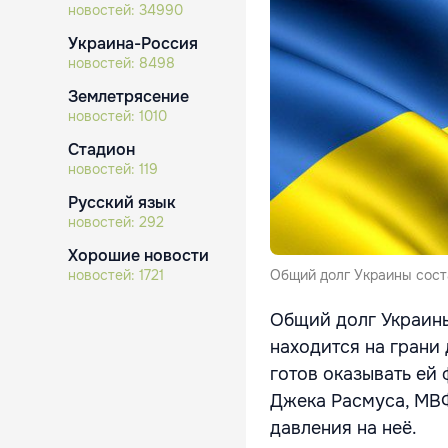
новостей:
34990
Украина-Россия
новостей:
8498
Землетрясение
новостей:
1010
Стадион
новостей:
119
Русский язык
новостей:
292
Хорошие новости
новостей:
1721
Общий долг Украины соста
Общий долг Украины
находится на грани
готов оказывать ей
Джека Расмуса, МВФ
давления на неё.