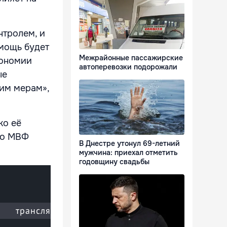
нтролем, и
мощь будет
Межрайонные пассажирские
кономии
автоперевозки подорожали
ые
тим мерам»,
ко её
что МВФ
В Днестре утонул 69-летний
мужчина: приехал отметить
годовщину свадьбы