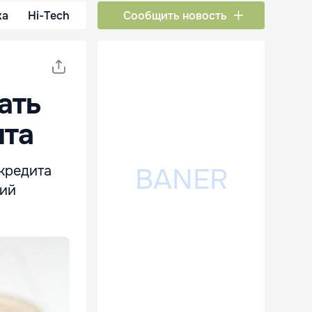
ка
Hi-Tech
Сообщить новость
ать
лта
 кредита
кий