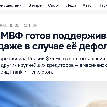
оисшествия
В мире
Спорт
Леди
Авто
Нау
2015, 10:03
1 184
: МВФ готов поддержив
даже в случае её дефо
еречислила России $75 млн в счёт погашения
и других крупнейших кредиторов — американс
нд Franklin Templeton.