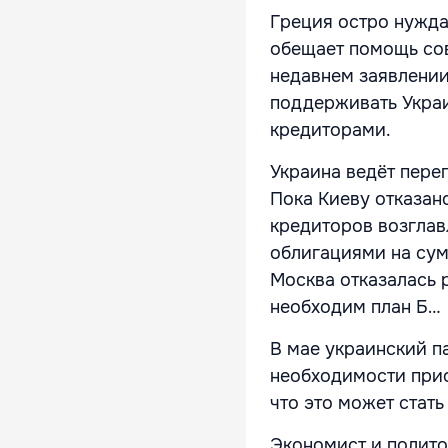
Греция остро нужд
обещает помощь сов
недавнем заявлении
поддерживать Украи
кредиторами.
Украина ведёт пере
Пока Киеву отказан
кредиторов возгла
облигациями на сум
Москва отказалась 
необходим план Б…
В мае украинский п
необходимости прио
что это может стать
Экономист и полито