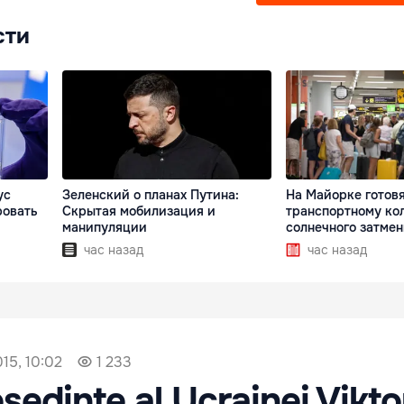
сти
ус
Зеленский о планах Путина:
На Майорке готовя
ровать
Скрытая мобилизация и
транспортному кол
манипуляции
солнечного затме
час назад
час назад
15, 10:02
1 233
şedinte al Ucrainei Vikto