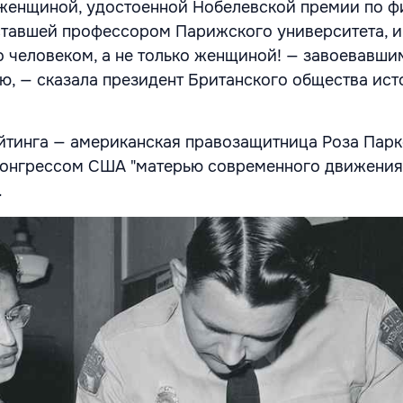
женщиной, удостоенной Нобелевской премии по ф
ставшей профессором Парижского университета, 
 человеком, а не только женщиной! — завоевавши
, — сказала президент Британского общества ист
йтинга — американская правозащитница Роза Паркс
Конгрессом США "матерью современного движения
.