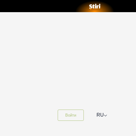
⌵
RU
Войти