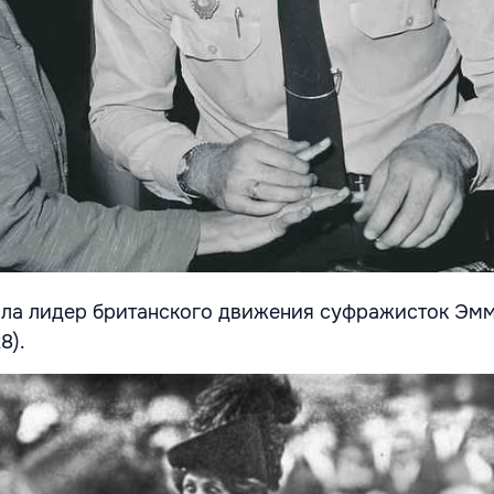
яла лидер британского движения суфражисток Эм
8).