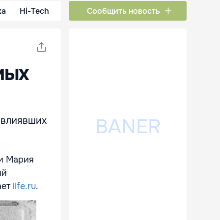
ка
Hi-Tech
Сообщить новость
мых
овлиявших
ии Мария
ий
ает
life.ru
.