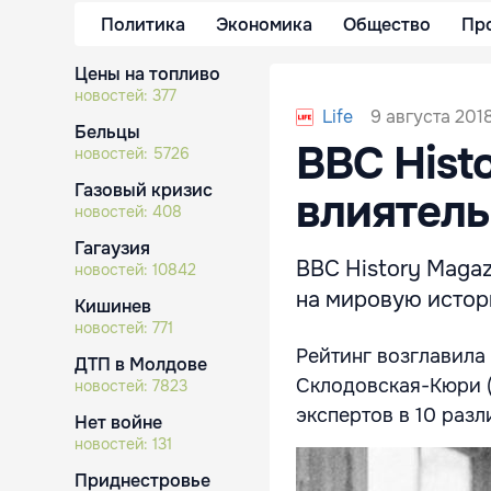
Политика
Экономика
Общество
Пр
Цены на топливо
новостей:
377
9 августа 2018
Life
Бельцы
BBC Hist
новостей:
5726
Газовый кризис
влиятель
новостей:
408
Гагаузия
BBC History Maga
новостей:
10842
на мировую исто
Кишинев
новостей:
771
Рейтинг возглавила
ДТП в Молдове
Склодовская-Кюри (
новостей:
7823
экспертов в 10 раз
Нет войне
новостей:
131
Приднестровье