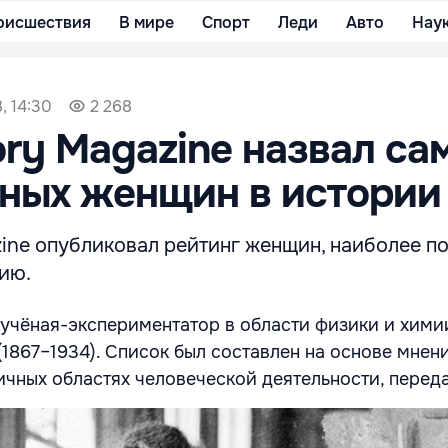
оисшествия
В мире
Спорт
Леди
Авто
Нау
, 14:30
2 268
ory Magazine назвал са
ных женщин в истории
zine опубликовал рейтинг женщин, наиболее п
рию.
 учёная-экспериментатор в области физики и хим
1867–1934). Список был составлен на основе мнен
личных областях человеческой деятельности, перед