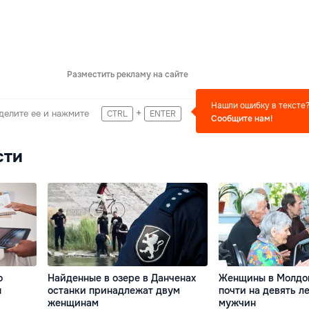
Разместить рекламу на сайте
Нашли ошибку в тексте
+
делите ее и нажмите
CTRL
ENTER
Сообщите нам!
сти
о
Найденные в озере в Данченах
Женщины в Молдо
н
останки принадлежат двум
почти на девять л
женщинам
мужчин