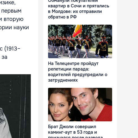
Обманули покупателей
изике,
квартир в Сочи и прятались
и первым
в Молдове: их отправили
обратно в РФ
м вторую
ории науки
 (1913–
 за
На Телецентре пройдут
репетиции парада:
водителей предупредили о
затруднениях
Брат Джоли совершил
каминг-аут в 53 года и
признался после развода,