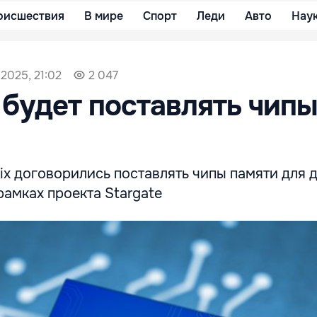
оисшествия
В мире
Спорт
Леди
Авто
Нау
 2025, 21:02
2 047
будет поставлять чипы
x договорились поставлять чипы памяти для д
рамках проекта Stargate