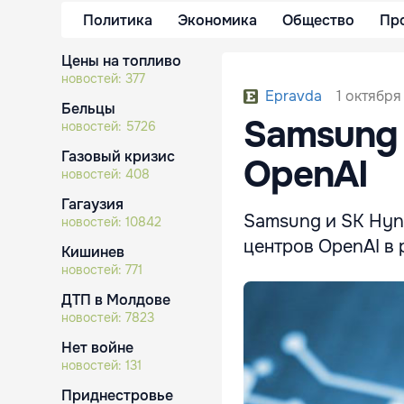
Политика
Экономика
Общество
Пр
Цены на топливо
новостей:
377
1 октября
Epravda
Бельцы
Samsung 
новостей:
5726
Газовый кризис
OpenAI
новостей:
408
Гагаузия
Samsung и SK Hyni
новостей:
10842
центров OpenAI в 
Кишинев
новостей:
771
ДТП в Молдове
новостей:
7823
Нет войне
новостей:
131
Приднестровье