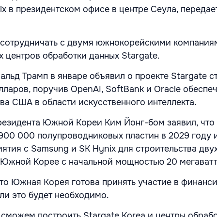
nix в президентском офисе в центре Сеула, передае
 сотрудничать с двумя южнокорейскими компания
х центров обработки данных Stargate.
льд Трамп в январе объявил о проекте Stargate 
ларов, поручив OpenAI, SoftBank и Oracle обеспе
ва США в области искусственного интеллекта.
резидента Южной Кореи Ким Йонг-бом заявил, что
 900 000 полупроводниковых пластин в 2029 году 
ятия с Samsung и SK Hynix для строительства дву
 Южной Корее с начальной мощностью 20 мегаватт
что Южная Корея готова принять участие в финанс
сли это будет необходимо.
о сможем построить Stargate Korea и центры обраб