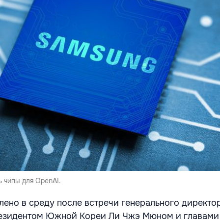
 чипы для OpenAI.
лено в среду после встречи генерального директо
резидентом Южной Кореи Ли Чжэ Мюном и главам