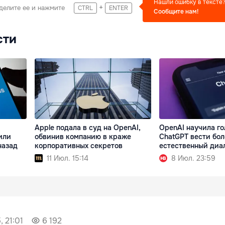
Нашли ошибку в тексте
+
делите ее и нажмите
CTRL
ENTER
Сообщите нам!
сти
Apple подала в суд на OpenAI,
OpenAI научила г
тили
обвинив компанию в краже
ChatGPT вести бол
назад
корпоративных секретов
естественный диа
11 Июл. 15:14
8 Июл. 23:59
, 21:01
6 192