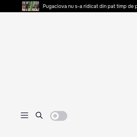
Pugaciova nu s-a ridicat din pat timp de pa