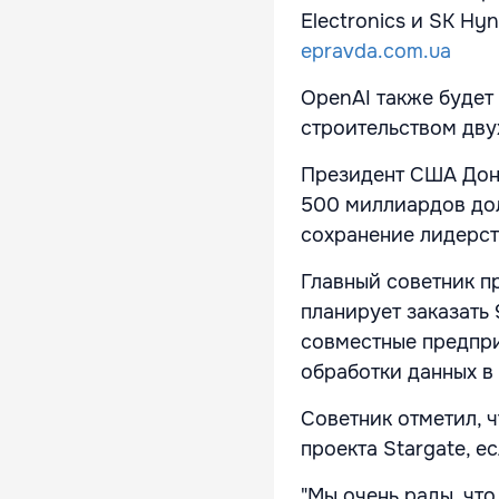
Electronics и SK Hy
epravda.com.ua
OpenAI также будет
строительством дву
Президент США Дона
500 миллиардов дол
сохранение лидерст
Главный советник п
планирует заказать
совместные предпри
обработки данных в
Советник отметил, 
проекта Stargate, е
"Мы очень рады, чт