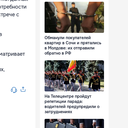
отребности
стрече с
в
Обманули покупателей
квартир в Сочи и прятались
в Молдове: их отправили
обратно в РФ
сматривает
х,
На Телецентре пройдут
репетиции парада:
водителей предупредили о
затруднениях