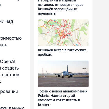
Из Украины в Израиль
т
пытались отправить через
Кишинёв запрещённые
препараты
ми над
стоимостью
чить
Кишинёв встал в гигантских
пробках
 OpenAI
и создать
х центров
.
ировании
Тофан о новой авиакомпании
Polaris: Нашли старый
самолет и хотят летать в
Египет
отки данных