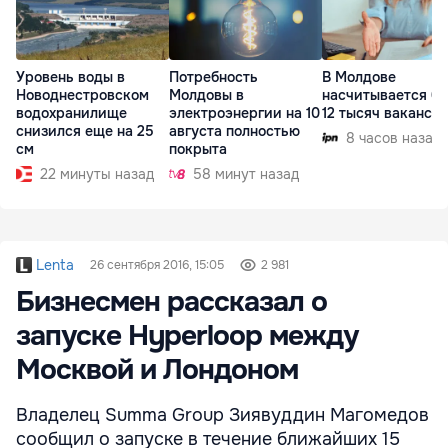
Уровень воды в
Потребность
В Молдове
Новоднестровском
Молдовы в
насчитывается бо
водохранилище
электроэнергии на 10
12 тысяч ваканси
снизился еще на 25
августа полностью
8 часов назад
см
покрыта
22 минуты назад
58 минут назад
Lenta
26 сентября 2016, 15:05
2 981
Бизнесмен рассказал о
запуске Hyperloop между
Москвой и Лондоном
Владелец Summa Group Зиявуддин Магомедов
сообщил о запуске в течение ближайших 15