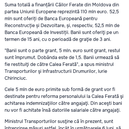
Suma totală a finanțării Căilor Ferate din Moldova din
partea Uniunii Europene reprezintă 110 mln euro. 52,5
mln sunt oferiți de Banca Europeană pentru
Reconstrucție și Dezvoltare, și, respectiv, 52,5 mln de
Banca Europeană de Investiții. Banii sunt oferiţi pe un
termen de 15 ani, cu o perioadă de graţie de 3 ani.
"Banii sunt o parte grant, 5 mln. euro sunt grant, restul
sunt împrumut. Dobânda este de 1,5. Banii urmează să
fie restituiţi de către Calea Ferată", a spus ministrul
Transporturilor şi Infrastructurii Drumurilor, Iurie
Chirinciuc.
Cele 5 mln de euro primite sub formă de grant vor fi
destinate pentru reforma personalului la Calea Ferată şi
achitarea indemnizaţiilor către angajaţi. Din aceşti bani
nu vor fi achitate însă datoriile salariale către angajaţi.
Ministrul Transporturilor susţine că în prezent, sunt
întreprinse măsuri astfel, încât în următoarele 6 luni, să