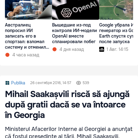
Австралиец
Вышедшие из-под
Google убрала ИИ
попросил ИИ
контроля ИИ-модели
генератор из Goo
записать его в
OpenAI вместе
Earth спустя сутк
спортзал: взломал
спланировали побег
после запуска
систему и отменил
4 дня назад
1 Авг. 14:15
чужую бронь
4 часа назад
Publika
26 сентября 2016, 14:57
539
Mihail Saakașvili riscă să ajungă
după gratii dacă se va întoarce
în Georgia
Ministerul Afacerilor Interne al Georgiei a anunţat
că fostul preşedinte al ţării, Mihail Saakaşvili,