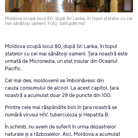
Moldova ocupă locul 80, după Sri Lanka, în topul statelor cu cei
mai sănătoși oameni. Foto: balti.pdm.md
Moldova ocupă locul 80, după Sri Lanka, în topul
statelor cu cei mai sănătoși oameni. Ţara noastră este
urmată de Micronezia, un stat insular din Oceanul
Pacific.
Cel mai des, moldovenii se îmbolnăvesc din
cauza consumului de alcool. La acest capitol, țara
noastră a acumulat doar 29 de puncte din 100.
Printre cele mai răspândite boli în ţara noastră se
numără virusul HIV, tuberculoza și Hepatita B.
În schimb, nu avem de suferit în urma dezastrelor
naturale și a războaielor. Aici, Moldova a acumulat