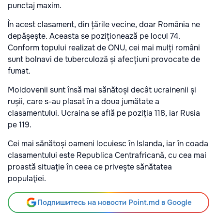
punctaj maxim.
În acest clasament, din țările vecine, doar România ne
depășește. Aceasta se poziționează pe locul 74.
Conform topului realizat de ONU, cei mai mulți români
sunt bolnavi de tuberculoză și afecțiuni provocate de
fumat.
Moldovenii sunt însă mai sănătoși decât ucrainenii și
rușii, care s-au plasat în a doua jumătate a
clasamentului. Ucraina se află pe poziția 118, iar Rusia
pe 119.
Cei mai sănătoși oameni locuiesc în Islanda, iar în coada
clasamentului este Republica Centrafricană, cu cea mai
proastă situaţie în ceea ce priveşte sănătatea
populaţiei.
Подпишитесь на новости Point.md в Google