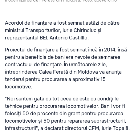
modernizarea Căii Ferate din Moldova. Foto: adevarul.ro
Acordul de finanțare a fost semnat astăzi de către
ministrul Transporturilor, Iurie Chirinciuc și
reprezentantul BEI, Antonio Castilllo.
Proiectul de finanțare a fost semnat încă în 2014, însă
pentru a beneficia de bani era nevoie de semnarea
contractului de finanțare. În următoarele zile,
întreprinderea Calea Ferată din Moldova va anunţa
tenderul pentru procurarea a aproximativ 15
locomotive.
"Noi suntem gata cu tot ceea ce este cu condiţiile
tehnice pentru procurarea locomotivelor. Banii vor fi
folosiţi 50 de procente din grant pentru procurarea
locomotivelor şi 50 pentru repararea suprastructurii,
infrastructurii", a declarat directorul CFM, Iurie Topală.