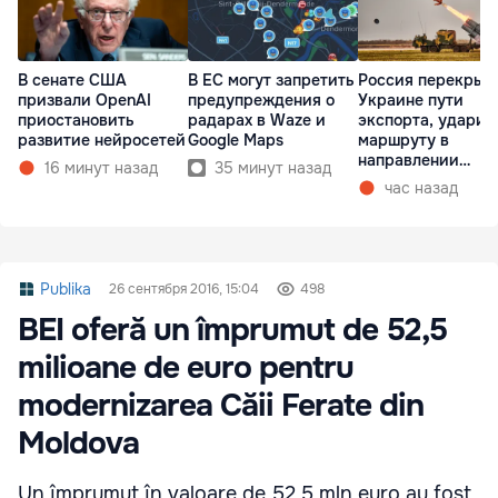
В сенате США
В ЕС могут запретить
Россия перекрыв
призвали OpenAI
предупреждения о
Украине пути
приостановить
радарах в Waze и
экспорта, ударив
развитие нейросетей
Google Maps
маршруту в
направлении
16 минут назад
35 минут назад
Молдовы
час назад
Publika
26 сентября 2016, 15:04
498
BEI oferă un împrumut de 52,5
milioane de euro pentru
modernizarea Căii Ferate din
Moldova
Un împrumut în valoare de 52,5 mln euro au fost