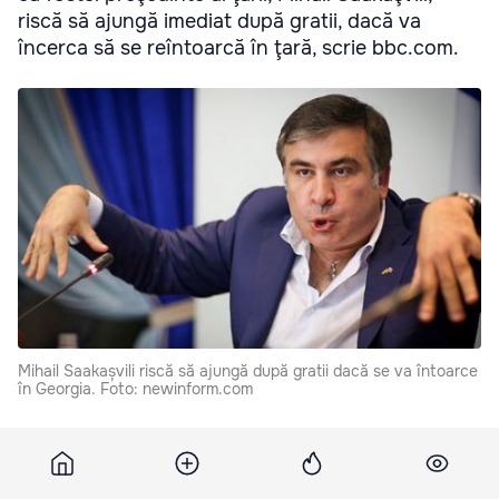
riscă să ajungă imediat după gratii, dacă va
încerca să se reîntoarcă în ţară, scrie bbc.com.
Mihail Saakașvili riscă să ajungă după gratii dacă se va întoarce
în Georgia. Foto: newinform.com
Şeful MAI a declarat jurnaliştilor că Saakaşvili se află în
cautare, pe numele lui fiind deschise mai multe dosare.