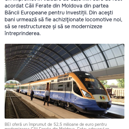
acordat Căii Ferate din Moldova din partea
Băncii Europeane pentru Investiții. Din aceşti
bani urmează să fie achiziţionate locomotive noi,
să se restructureze și să se modernizeze
întreprinderea.
BEI oferă un împrumut de 52,5 milioane de euro pentru