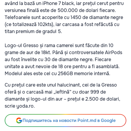
având la bază un iPhone 7 black, iar prețul cerut pentru
versiunea finală este de 500.000 de dolari fiecare.
Telefoanele sunt acoperite cu 1450 de diamante negre
(ce totalizează 102kts), iar carcasa a fost refăcută cu
titan premium de gradul 5.
Logo-ul Gresso și rama camerei sunt făcute din 10
grame de aur de 18kt. Până și controversatele AirPods
au fost învelite cu 30 de diamante negre. Fiecare
unitate a avut nevoie de 18 ore pentru a fi asamblată.
Modelul ales este cel cu 256GB memorie internă.
Cu prețul care este unul halucinant, cei de la Gresso
oferă și o carcasă mai „ieftină” cu doar 999 de
diamante și logo-ul din aur – prețul e 2.500 de dolari,
scrie yoda.ro.
Подпишитесь на новости Point.md в Google