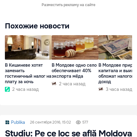
Разместить рекламу на сайте
Похожие новости
В Кишиневе хотят
В Молдове одно село
В Молдове приро
заменить
обеспечивает 40%
капитала и выиг
гостиничный налог на
экспорта мёда
обложат налогом 
плату за ночь
доход
2 часа назад
2 часа назад
3 часа назад
Publika
26 сентября 2016, 15:02
577
Studiu: Pe ce loc se află Moldova