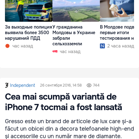
За выходные полиция
У гражданина
В Молдове подве
выявила более 3500
Молдовы в Украине
первые итоги
нарушений ПДД
забрали
тестирования на 
сельхозземли
час назад
2 часа назад
час назад
Independent
26 сентября 2016, 14:58
744
Cea mai scumpă variantă de
iPhone 7 tocmai a fost lansată
Gresso este un brand de articole de lux care și-a
făcut un obicei din a decora telefoanele high-end
și accesoriile cu un număr mare de diamante.