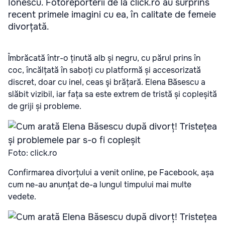
Ionescu. Fotoreporterii de la click.ro au surprins
recent primele imagini cu ea, în calitate de femeie
divorțată.
Îmbrăcată într-o ținută alb și negru, cu părul prins în
coc, încălțată în saboți cu platformă și accesorizată
discret, doar cu inel, ceas şi brățară. Elena Băsescu a
slăbit vizibil, iar fața sa este extrem de tristă și copleșită
de griji și probleme.
Foto: click.ro
Confirmarea divorțului a venit online, pe Facebook, așa
cum ne-au anunțat de-a lungul timpului mai multe
vedete.