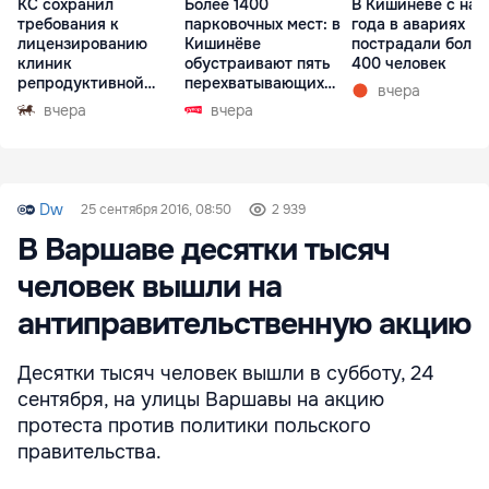
КС сохранил
Более 1400
В Кишиневе с нач
требования к
парковочных мест: в
года в авариях
лицензированию
Кишинёве
пострадали более
клиник
обустраивают пять
400 человек
репродуктивной
перехватывающих
вчера
медицины
парковок
вчера
вчера
Dw
25 сентября 2016, 08:50
2 939
В Варшаве десятки тысяч
человек вышли на
антиправительственную акцию
Десятки тысяч человек вышли в субботу, 24
сентября, на улицы Варшавы на акцию
протеста против политики польского
правительства.