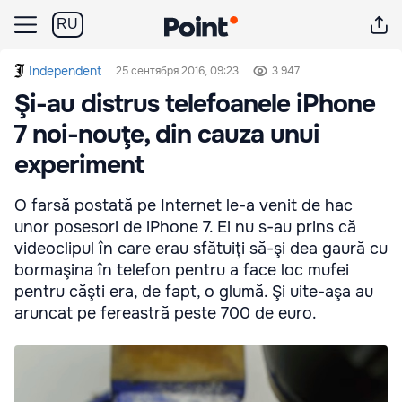
RU
Independent
25 сентября 2016, 09:23
3 947
Şi-au distrus telefoanele iPhone
7 noi-nouţe, din cauza unui
experiment
O farsă postată pe Internet le-a venit de hac
unor posesori de iPhone 7. Ei nu s-au prins că
videoclipul în care erau sfătuiţi să-şi dea gaură cu
bormaşina în telefon pentru a face loc mufei
pentru căşti era, de fapt, o glumă. Şi uite-aşa au
aruncat pe fereastră peste 700 de euro.