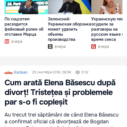
По соцсетям
Зеленский:
Украинскую певи
расходится
Украинская оборонка
осудили за
фейковый ролик об
может удвоить
разговоры на
отставке Мерца
объемы
русском языке во
производства
время секса
вчера
вчера
вчера
Kankan
25 сентября 2016, 08:58
9 112
Cum arată Elena Băsescu după
divorț! Tristețea și problemele
par s-o fi copleșit
Au trecut trei săptămâni de când Elena Băsescu
a confirmat oficial că divorțează de Bogdan