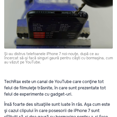
Şi-au distrus telefoanele iPhone 7 noi-nouţe, după ce au
încercat să-şi facă singuri gaură pentru căşti cu bormaşina, cum
au văzut pe YouTube.
TechRax este un canal de YouTube care conţine tot
felul de filmuleţe trăsnite, în care sunt prezentate tot
felul de experimente cu gadget-uri.
Însă foarte des situaţiile sunt luate în râs. Aşa cum este
şi cazul clipului în care posesorii de iPhone 7 sunt
sfătuiţi să-şi dea gaură cu bormaşina pentru a-şi face