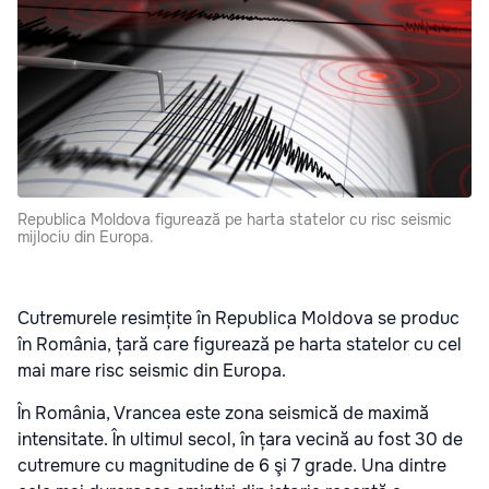
Republica Moldova figurează pe harta statelor cu risc seismic
mijlociu din Europa.
Cutremurele resimțite în Republica Moldova se produc
în România, țară care figurează pe harta statelor cu cel
mai mare risc seismic din Europa.
În România, Vrancea este zona seismică de maximă
intensitate. În ultimul secol, în țara vecină au fost 30 de
cutremure cu magnitudine de 6 şi 7 grade. Una dintre