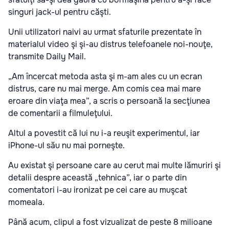
singuri jack-ul pentru căşti.
Unii utilizatori naivi au urmat sfaturile prezentate în
materialul video şi şi-au distrus telefoanele noi-nouţe,
transmite Daily Mail.
„Am încercat metoda asta şi m-am ales cu un ecran
distrus, care nu mai merge. Am comis cea mai mare
eroare din viaţa mea”, a scris o persoană la secţiunea
de comentarii a filmuleţului.
Altul a povestit că lui nu i-a reuşit experimentul, iar
iPhone-ul său nu mai porneşte.
Au existat şi persoane care au cerut mai multe lămuriri şi
detalii despre această „tehnica”, iar o parte din
comentatori i-au ironizat pe cei care au muşcat
momeala.
Până acum, clipul a fost vizualizat de peste 8 milioane