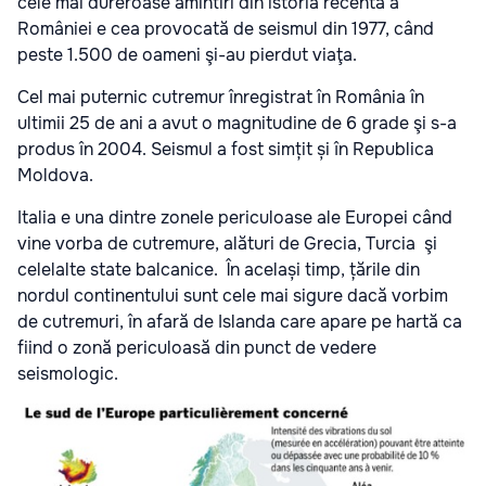
cele mai dureroase amintiri din istoria recentă a
României e cea provocată de seismul din 1977, când
peste 1.500 de oameni şi-au pierdut viaţa.
Cel mai puternic cutremur înregistrat în România în
ultimii 25 de ani a avut o magnitudine de 6 grade şi s-a
produs în 2004. Seismul a fost simțit și în Republica
Moldova.
Italia e una dintre zonele periculoase ale Europei când
vine vorba de cutremure, alături de Grecia, Turcia şi
celelalte state balcanice. În același timp, țările din
nordul continentului sunt cele mai sigure dacă vorbim
de cutremuri, în afară de Islanda care apare pe hartă ca
fiind o zonă periculoasă din punct de vedere
seismologic.