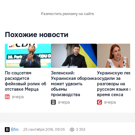
Разместить рекламу на сайте
Похожие новости
По соцсетям
Зеленский:
Украинскую певи
расходится
Украинская оборонка
осудили за
фейковый ролик об
может удвоить
разговоры на
отставке Мерца
объемы
русском языке во
производства
время секса
вчера
вчера
вчера
Bfm
25 сентября 2016, 09:05
3 353