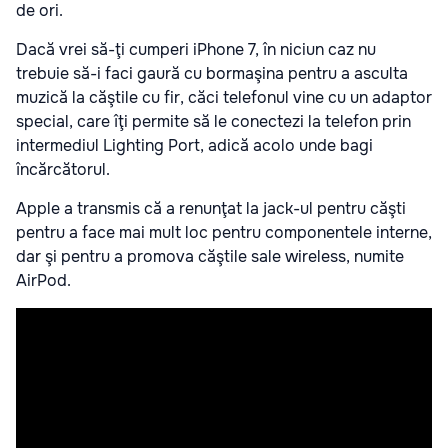
de ori.
Dacă vrei să-ţi cumperi iPhone 7, în niciun caz nu
trebuie să-i faci gaură cu bormaşina pentru a asculta
muzică la căştile cu fir, căci telefonul vine cu un adaptor
special, care îţi permite să le conectezi la telefon prin
intermediul Lighting Port, adică acolo unde bagi
încărcătorul.
Apple a transmis că a renunţat la jack-ul pentru căşti
pentru a face mai mult loc pentru componentele interne,
dar şi pentru a promova căştile sale wireless, numite
AirPod.