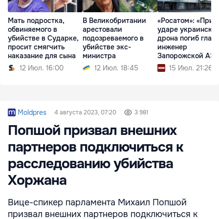
Мать подростка,
В Великобритании
«Росатом»: «При
обвиняемого в
арестовали
ударе украинско
убийстве в Сударке,
подозреваемого в
дрона погиб глав
просит смягчить
убийстве экс-
инженер
наказание для сына
министра
Запорожской АЭ
12 Июл. 16:00
12 Июл. 18:45
15 Июл. 21:26
Moldpres
4 августа 2023, 07:20
3 981
Попшой призвал внешних
партнеров подключиться к
расследованию убийства
Хоржана
Вице-спикер парламента Михаил Попшой
призвал внешних партнеров подключиться к