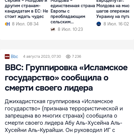
Сербия – Молдове и
Молдова –
Евродепутат:
другим странам-
единственная страна
Молдова на много
кандидатам в ЕС: Не
Европы с
шагов опережает
стоит ждать чудес
преобладающим
Украину на пути 
сельским
8 Июл. 08:34
8 Июл. 16:02
населением
8 Июл. 10:23
Bbc
4 августа 2023, 07:30
7 236
BBC: Группировка «Исламское
государство» сообщила о
смерти своего лидера
Джихадистская группировка «Исламское
государство» (признана террористической и
запрещена во многих странах) сообщила о
смерти своего лидера Абу Аль-Хусейна Аль-
Хусейни Аль-Курайши. Он руководил ИГ с