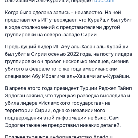
Аль-Хашими Аль-Курайши, передает
bbc.com
Когда была сделана запись – неизвестно. На ней
представитель ИГ утверждает, что Курайши был убит
в ходе столкновений с представителями другой
группировки на северо-западе Сирии.
Предыдущий лидер ИГ Абу аль-Хасан аль-Курайши
был убит в Сирии осенью 2022 года, на посту лидера
группировки он провел несколько месяцев, сменив
убитого в феврале того же года американским
спецназом Абу Ибрагима аль-Хашеми аль-Курайши.
В апреле этого года президент Турции Реджеп Тайип
Эрдоган заявил, что турецкая разведка выследила и
убила лидера «Исламского государства» на
территории Сирии, однако независимого
подтверждения этой информации не было. Сам
Эрдоган также не предоставил никаких деталей.
Позднее турецкое информагентство Anadolu