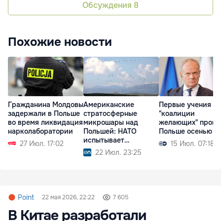
Обсуждения
8
Похожие новости
Гражданина Молдовы
Американские
Первые учения
задержали в Польше
стратосферные
"коалиции
во время ликвидация
микрошары над
желающих" пройд
нарколаборатории
Польшей: НАТО
Польше осенью
испытывает
27 Июл. 17:02
15 Июл. 07:18
технологии будущего
22 Июл. 23:25
Point
22 мая 2026, 22:22
7 605
В Китае разработали