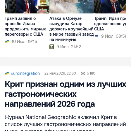
Трамп заявил о
Атака в Ормузе
Трамп: Иран прос
просьбе Ирана
вынудила Катар
сделке после уда
продолжить мирные
держать крупнейший
США
переговоры с США
в мире газовый завод
9 Июл. 08:58
на минимуме
10 Июл. 19:16
9 Июл. 21:52
Eurointegration
22 мая 2026, 22:30
5 180
Крит признан одним из лучших
гастрономических
направлений 2026 года
Журнал National Geographic включил Крит в
список лучших гастрономических направлений