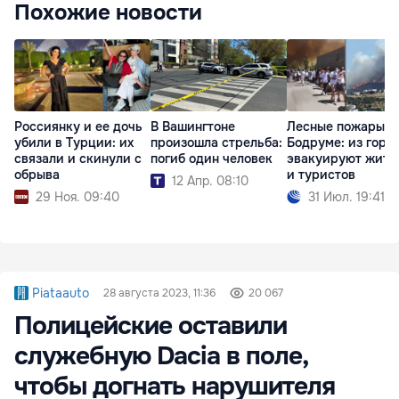
Похожие новости
Россиянку и ее дочь
В Вашингтоне
Лесные пожары в
убили в Турции: их
произошла стрельба:
Бодруме: из горо
связали и скинули с
погиб один человек
эвакуируют жите
обрыва
и туристов
12 Апр. 08:10
29 Ноя. 09:40
31 Июл. 19:41
Piataauto
28 августа 2023, 11:36
20 067
Полицейские оставили
служебную Dacia в поле,
чтобы догнать нарушителя