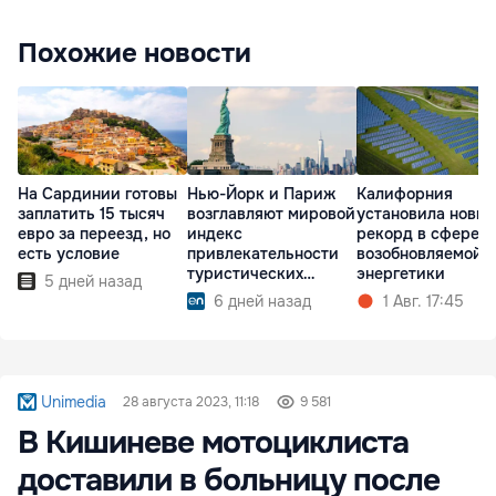
Похожие новости
На Сардинии готовы
Нью-Йорк и Париж
Калифорния
заплатить 15 тысяч
возглавляют мировой
установила новы
евро за переезд, но
индекс
рекорд в сфере
есть условие
привлекательности
возобновляемой
туристических
энергетики
5 дней назад
городов
6 дней назад
1 Авг. 17:45
Unimedia
28 августа 2023, 11:18
9 581
В Кишиневе мотоциклиста
доставили в больницу после