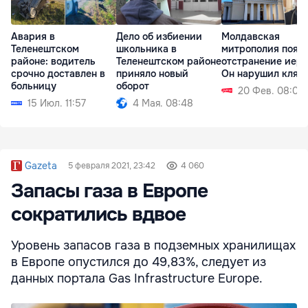
Авария в
Дело об избиении
Молдавская
Теленештском
школьника в
митрополия пояс
районе: водитель
Теленештском районе
отстранение иере
срочно доставлен в
приняло новый
Он нарушил клят
больницу
оборот
20 Фев. 08:00
15 Июл. 11:57
4 Мая. 08:48
Gazeta
5 февраля 2021, 23:42
4 060
Запасы газа в Европе
сократились вдвое
Уровень запасов газа в подземных хранилищах
в Европе опустился до 49,83%, следует из
данных портала Gas Infrastructure Europe.