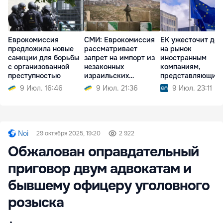
Еврокомиссия
СМИ: Еврокомиссия
ЕК ужесточит дос
предложила новые
рассматривает
на рынок
санкции для борьбы
запрет на импорт из
иностранным
с организованной
незаконных
компаниям,
преступностью
израильских
представляющим
поселений
риск вмешательс
9 Июл. 16:46
9 Июл. 21:36
9 Июл. 23:11
Noi
29 октября 2025, 19:20
2 922
Обжалован оправдательный
приговор двум адвокатам и
бывшему офицеру уголовного
розыска