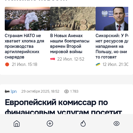
Странам НАТО не
В Новых Аненах
Сикорский: У Ро
хватает хлопка для
нашли боеприпасы
нет ресурсов для
производства
времен Второй
нападения на
артиллерийских
мировой войны
Польшу, но они чт
снарядов
то готовят
22 Июл. 12:52
21 Июл. 15:18
12 Июл. 21:30
Ipn
29 октября 2025, 18:52
1 783
Европейский комиссар по
финансовым услугам посетит
Кишинёв