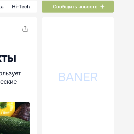
ка
Hi-Tech
Сообщить новость
кты
ользует
ческие