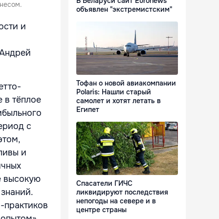
В Беларуси сайт Euronews
несом.
объявлен "экстремистским"
ости и
 Андрей
Тофан о новой авиакомпании
етто-
Polaris: Нашли старый
 в тёплое
самолет и хотят летать в
Египет
рибыльного
ериод с
этом,
ливы и
ичных
е высокую
Спасатели ГИЧС
 знаний.
ликвидируют последствия
непогоды на севере и в
в-практиков
центре страны
 опытом»,