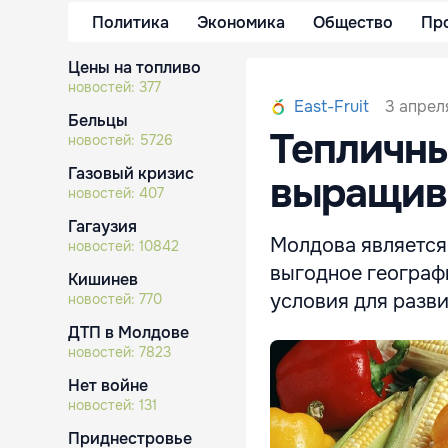
Политика
Экономика
Общество
Пр
Цены на топливо
новостей:
377
3 апрел
East-Fruit
Бельцы
Тепличн
новостей:
5726
Газовый кризис
выращива
новостей:
407
Гагаузия
Молдова является
новостей:
10842
выгодное географ
Кишинев
условия для разви
новостей:
770
ДТП в Молдове
новостей:
7823
Нет войне
новостей:
131
Приднестровье