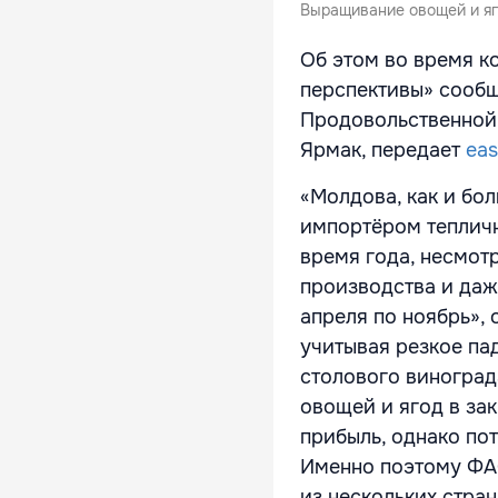
Выращивание овощей и яг
Об этом во время к
перспективы»
сообщ
Продовольственной
Ярмак, передает
eas
«Молдова, как и бол
импортёром тепличн
время года, несмотр
производства и даж
апреля по ноябрь»,
учитывая резкое па
столового виноград
овощей и ягод в за
прибыль, однако по
Именно поэтому ФАО
из нескольких стра