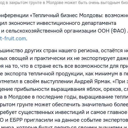
од в закрытом грунте в Молдове может быть очень выгодным биз
онференции «Тепличный бизнес Молдовы: возможн
ил экономист инвестиционного департамента
 и сельскохозяйственной организации ООН (ФАО)
t-fruit.com
.
ьшинство других стран нашего региона, остаётся н
ых овощей и практически их не экспортирует даже
я на то, что в стране есть все возможности для п
е экспорта тепличной продукции, как минимум в п
 отметил в своём выступлении Андрей Ярмак. «При 
дение прибыльности выращивания яблок, орехов, с
а в Молдове в последние годы, выращивание тепл
крытом грунте может обеспечить значительно боле
требует существенных инвестиций и самое главное
 и ЕБРР пригласили на данное событие эксперто
н мира, которые будут делиться своими знаниями и