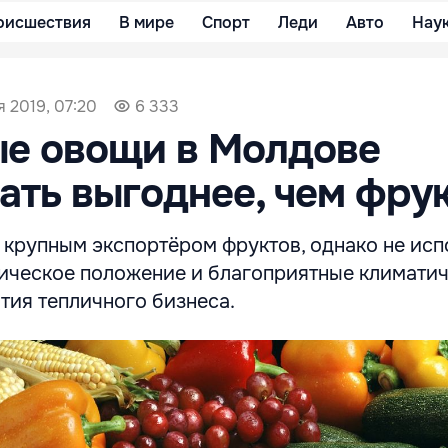
оисшествия
В мире
Спорт
Леди
Авто
Нау
я 2019, 07:20
6 333
ые овощи в Молдове
ть выгоднее, чем фру
 крупным экспортёром фруктов, однако не исп
ическое положение и благоприятные климати
тия тепличного бизнеса.