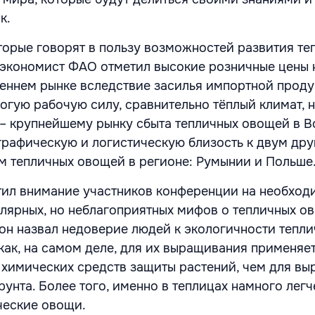
к.
торые говорят в пользу возможностей развития те
 экономист ФАО отметил высокие розничные цены 
еннем рынке вследствие засилья импортной проду
огую рабочую силу, сравнительно тёплый климат, 
 – крупнейшему рынку сбыта тепличных овощей в 
ографическую и логистическую близость к двум др
 тепличных овощей в регионе: Румынии и Польше
тил внимание участников конференции на необход
лярных, но неблагоприятных мифов о тепличных ов
он назвал недоверие людей к экологичности тепл
как, на самом деле, для их выращивания применяет
 химических средств защиты растений, чем для в
унта. Более того, именно в теплицах намного легч
ческие овощи.