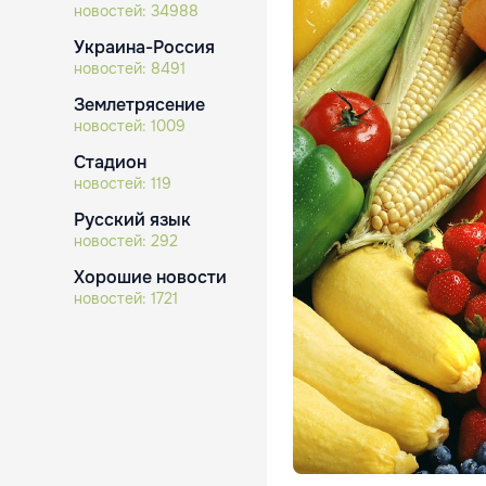
новостей:
34988
Украина-Россия
новостей:
8491
Землетрясение
новостей:
1009
Стадион
новостей:
119
Русский язык
новостей:
292
Хорошие новости
новостей:
1721