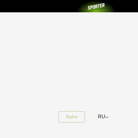
⌵
RU
Войти