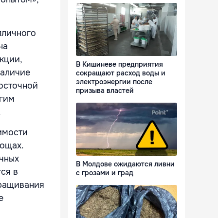
пличного
на
кции,
В Кишиневе предприятия
наличие
сокращают расход воды и
электроэнергии после
Восточной
призыва властей
угим
.
имости
ощах.
ичных
В Молдове ожидаются ливни
ся в
с грозами и град
ыращивания
е