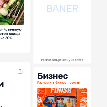
озяйственную
ются: овощи
 на 30%
Разместить рекламу на сайте
Бизнес
и
Разместить бизнес-новость
ет