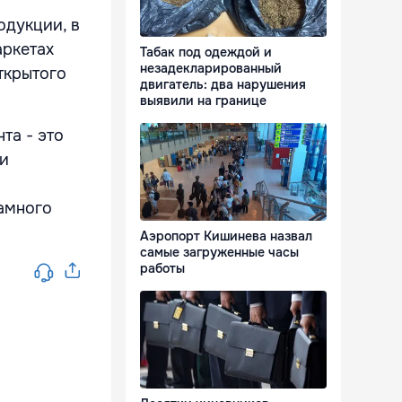
одукции, в
аркетах
Табак под одеждой и
незадекларированный
ткрытого
двигатель: два нарушения
выявили на границе
та - это
ки
намного
Аэропорт Кишинева назвал
самые загруженные часы
работы