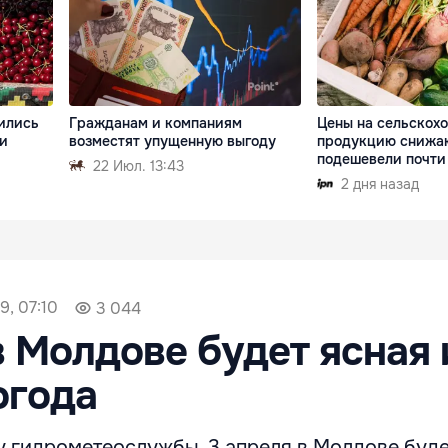
ились
Гражданам и компаниям
Цены на сельскох
 и
возместят упущенную выгоду
продукцию снижа
подешевели почти
22 Июл. 13:43
2 дня назад
9, 07:10
3 044
в Молдове будет ясная 
огода
у гидрометеослужбы, 3 апреля в Молдове буд