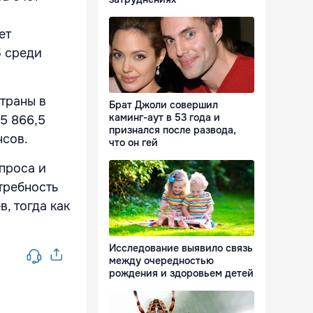
ет
Б среди
траны в
Брат Джоли совершил
каминг-аут в 53 года и
5 866,5
признался после развода,
нсов.
что он гей
проса и
требность
в, тогда как
Исследование выявило связь
между очередностью
рождения и здоровьем детей