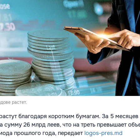
дове растет.
астут благодаря коротким бумагам. За 5 месяцев 
а сумму 26 млрд леев, что на треть превышает об
иода прошлого года, передает
logos-pres.md