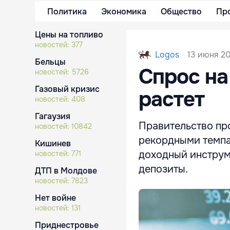
Политика
Экономика
Общество
Пр
Цены на топливо
новостей:
377
13 июня 2
Logos
Бельцы
Спрос на
новостей:
5726
Газовый кризис
растет
новостей:
408
Гагаузия
Правительство пр
новостей:
10842
рекордными темпа
Кишинев
доходный инструм
новостей:
771
депозиты.
ДТП в Молдове
новостей:
7823
Нет войне
новостей:
131
Приднестровье