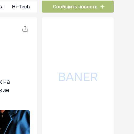
ка
Hi-Tech
Сообщить новость
к на
кие