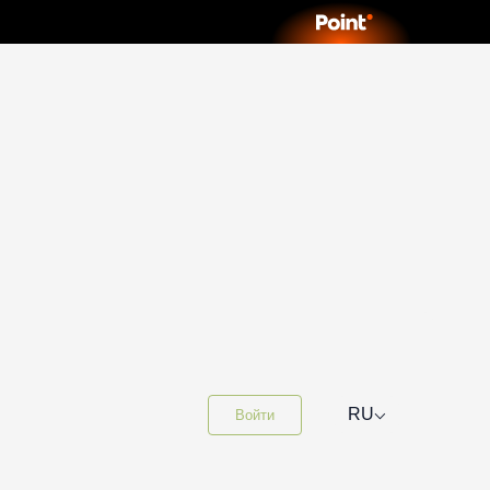
⌵
RU
Войти