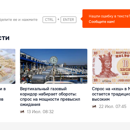
Нашли ошибку в тексте
+
делите ее и нажмите
CTRL
ENTER
Сообщите нам!
сти
и в
Вертикальный газовый
Спрос на «кеш» в 
коридор набирает обороты:
остается традици
ев
спрос на мощности превысил
высоким
ожидания
22 Июл. 07:45
13 Июл. 08:32