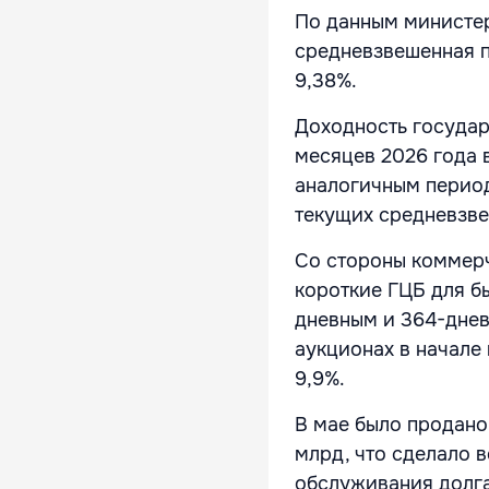
По данным министер
средневзвешенная п
9,38%.
Доходность государ
месяцев 2026 года 
аналогичным период
текущих средневзв
Со стороны коммер
короткие ГЦБ для б
дневным и 364-днев
аукционах в начале
9,9%.
В мае было продано 
млрд, что сделало
обслуживания долга