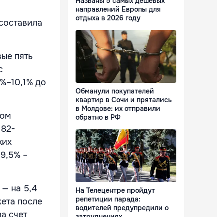
Названы 5 самых дешевых
направлений Европы для
отдыха в 2026 году
 составила
вые пять
с
%–10,1% до
Обманули покупателей
квартир в Сочи и прятались
в Молдове: их отправили
сом
обратно в РФ
182-
ких
 9,5% –
 — на 5,4
На Телецентре пройдут
репетиции парада:
ета после
водителей предупредили о
а счет
затруднениях