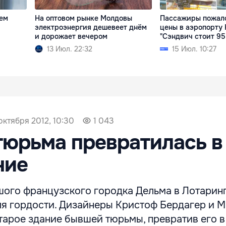
ем
На оптовом рынке Молдовы
Пассажиры пожало
электроэнергия дешевеет днём
цены в аэропорту
и дорожает вечером
"Сэндвич стоит 95
13 Июл. 22:32
15 Июл. 10:27
октября 2012, 10:30
1 043
юрьма превратилась в
ние
шого французского городка Дельма в Лотарин
ля гордости. Дизайнеры Кристоф Бердагер и 
арое здание бывшей тюрьмы, превратив его в