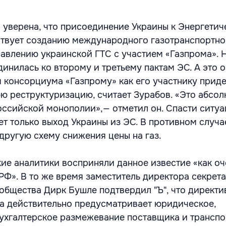
 уверена, что присоединение Украины к Энергети
ствует созданию международного газотранспортно
авлению украинской ГТС с участием «Газпрома». 
инилась ко второму и третьему пактам ЭС. А это о
я консорциума «Газпрому» как его участнику прид
ю реструктуризацию, считает Зурабов. «Это абсо
ссийской монополии»,— отметил он. Спасти ситуа
ет только выход Украины из ЭС. В противном случа
 другую схему снижения цены на газ.
ие аналитики восприняли данное известие «как о
РФ». В то же время заместитель директора секрет
общества Дирк Бушле подтвердил "Ъ", что директи
да действительно предусматривает юридическое,
ухгалтерское размежевание поставщика и транспор