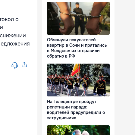
токол о
ри
 снижении
Обманули покупателей
предложения
квартир в Сочи и прятались
в Молдове: их отправили
обратно в РФ
На Телецентре пройдут
репетиции парада:
водителей предупредили о
затруднениях