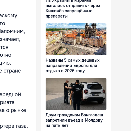
Из Украины в Израиль
пытались отправить через
Кишинёв запрещённые
ческому
препараты
го
Напомним,
значает,
ется
лютно
Названы 5 самых дешевых
цию,
направлений Европы для
е стране
отдыха в 2026 году
чередной
ариата
ва о рынке
Двум гражданам Бангладеш
запретили въезд в Молдову
тера газа,
на пять лет