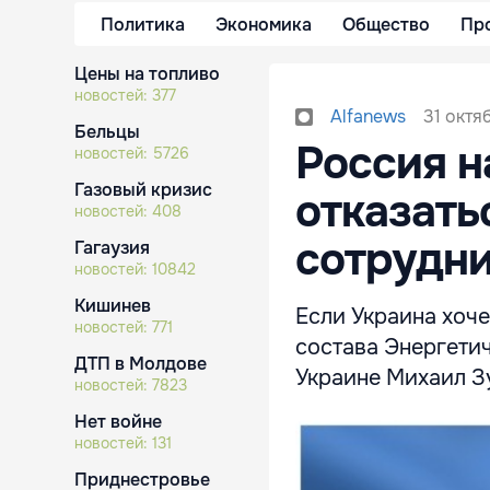
Политика
Экономика
Общество
Пр
Цены на топливо
новостей:
377
31 октя
Alfanews
Бельцы
Россия н
новостей:
5726
Газовый кризис
отказать
новостей:
408
сотрудни
Гагаузия
новостей:
10842
Кишинев
Если Украина хоче
новостей:
771
состава Энергетич
ДТП в Молдове
Украине Михаил З
новостей:
7823
Нет войне
новостей:
131
Приднестровье