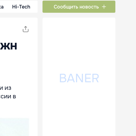
ка
Hi-Tech
Сообщить новость
лжн
и из
ссии в