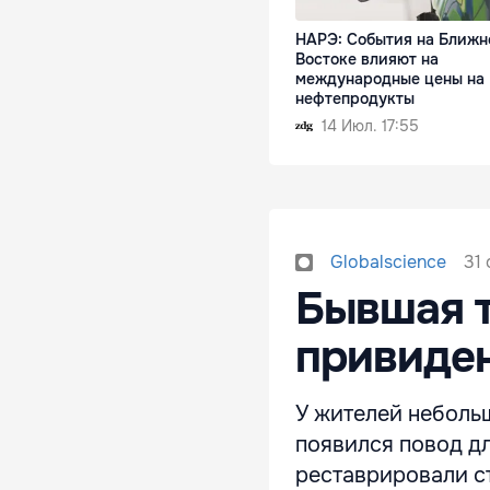
НАРЭ: События на Ближн
Востоке влияют на
международные цены на
нефтепродукты
14 Июл. 17:55
31 
Globalscience
Бывшая т
привиде
У жителей неболь
появился повод д
реставрировали ст