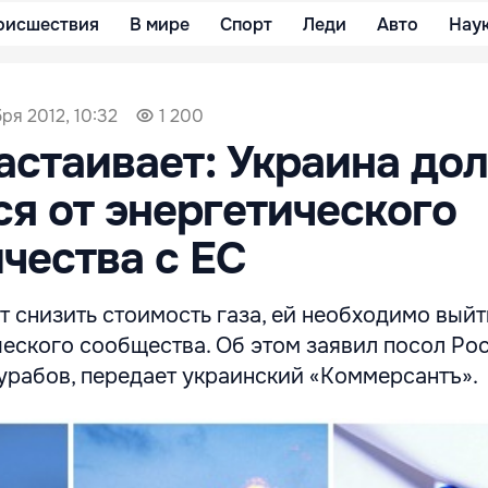
оисшествия
В мире
Спорт
Леди
Авто
Нау
бря 2012, 10:32
1 200
астаивает: Украина до
ся от энергетического
чества с ЕС
т снизить стоимость газа, ей необходимо выйт
еского сообщества. Об этом заявил посол Ро
урабов, передает украинский «Коммерсантъ».