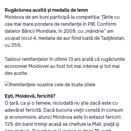
Rugăciunea auzită și medalia de lemn
Moldova de ani buni participă la competiția: Țările cu
cea mai mare pondere de remitențe în PIB. Conform
datelor Băncii Mondiale, în 2009, cu „mândrie” am
ocupat locul 4, medalia de aur fiind luată de Tadjikistan,
cu 35%.
Tabloul remitențelor în ultimii 13 ani arată că rugăciunile
economiei Moldovei au fost tot mai intense și tot mai
des auzite.
Ești, Moldovă, fericită?
O țară, ca și o femeie, niciodată nu știe dacă este cu
adevărat fericită. Dacă bucuria vieții constă în consum
și economisire, atunci Moldova este în extazul fericirii.
72% din banii trimiși acasă se cheltuie la Mall, piață și