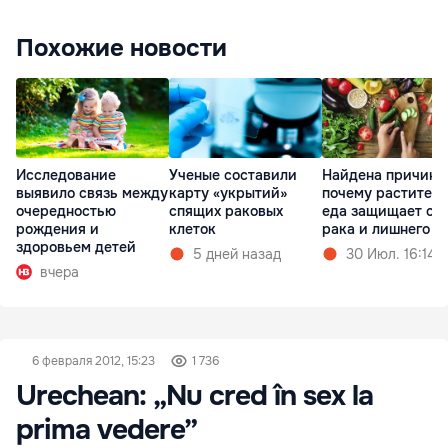
Похожие новости
Исследование
Ученые составили
Найдена причина
выявило связь между
карту «укрытий»
почему растител
очередностью
спящих раковых
еда защищает от
рождения и
клеток
рака и лишнего в
здоровьем детей
5 дней назад
30 Июл. 16:14
вчера
6 февраля 2012, 15:23
1 736
Urechean: „Nu cred în sex la
prima vedere”