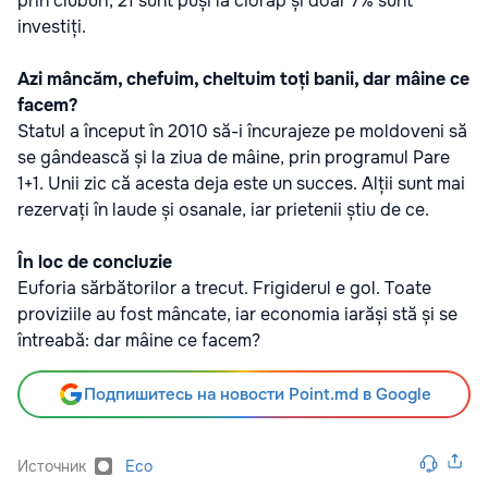
prin cluburi, 21 sunt puși la ciorap și doar 7% sunt
investiți.
Azi mâncăm, chefuim, cheltuim toți banii, dar mâine ce
facem?
Statul a început în 2010 să-i încurajeze pe moldoveni să
se gândească și la ziua de mâine, prin programul Pare
1+1. Unii zic că acesta deja este un succes. Alții sunt mai
rezervați în laude și osanale, iar prietenii știu de ce.
În loc de concluzie
Euforia sărbătorilor a trecut. Frigiderul e gol. Toate
proviziile au fost mâncate, iar economia iarăși stă și se
întreabă: dar mâine ce facem?
Подпишитесь на новости Point.md в Google
Источник
Eco