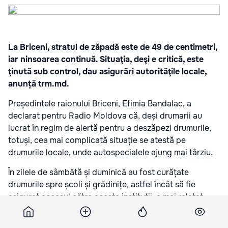
La Briceni, stratul de zăpadă este de 49 de centimetri,
iar ninsoarea continuă. Situaţia, deşi e critică, este
ţinută sub control, dau asigurări autorităţile locale,
anunță
trm.md.
Președintele raionului Briceni, Efimia Bandalac, a
declarat pentru Radio Moldova că, deși drumarii au
lucrat în regim de alertă pentru a deszăpezi drumurile,
totuși, cea mai complicată situație se atestă pe
drumurile locale, unde autospecialele ajung mai târziu.
În zilele de sâmbătă și duminică au fost curățate
drumurile spre școli și grădinițe, astfel încât să fie
asigurat accesul către aceste instituții, a mai relatat
Efimia Bandalac.