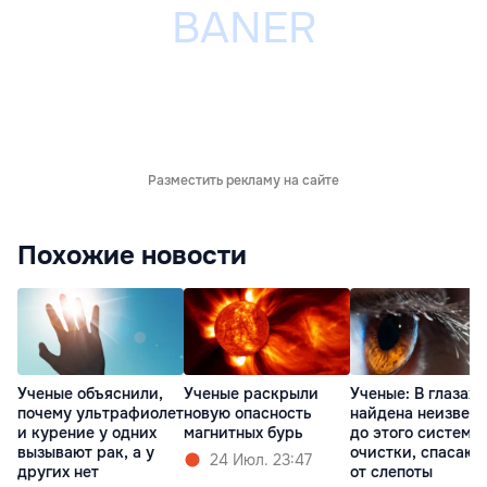
Разместить рекламу на сайте
Похожие новости
Ученые объяснили,
Ученые раскрыли
Ученые: В глазах
почему ультрафиолет
новую опасность
найдена неизвест
и курение у одних
магнитных бурь
до этого система
вызывают рак, а у
очистки, спасаю
24 Июл. 23:47
других нет
от слепоты