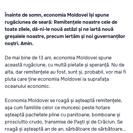
Înainte de somn, economia Moldovei își spune
rugăciunea de seară: Remitențele noastre cele de
toate zilele, dă-ni-le nouă astăzi și ne iartă nouă
greșalele noastre, precum iertăm și noi guvernanților
noștri. Amin.
De mai bine de 13 ani, economia Moldovei spune
această rugăciune, cu multă pietate și speranță. Nu de
alta, dar remitențele au fost, sunt și, probabil, vor mai fi
pluta care ține economia Moldovei la suprafața
oceanului economic.
Economia Moldovei se roagă și așteaptă remitențele,
așa cum familiile celor ce muncesc peste hotare
așteaptă pachetele pline cu panitoane, bomboane și
prosciutto crudo, transmise de Paști și de Crăciun. Se
roagă și așteaptă an de an, sărbătoare de sărbătoare…