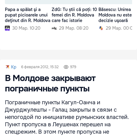
Papa a spălat şi a
ZdG: Tu știi că poți: 10
Băsescu: Unirea cu
pupat picioarele unui
femei din R. Moldova
Moldova nu este o
deţinut din R. Moldova
care fac istorie
decizie uşoară
30 Мар. 10:20
29 Мар. 08:20
29 Мар. 00:00
Kp
6 февраля 2012, 15:32
979
В Молдове закрывают
пограничные пункты
Пограничные пункты Кагул-Оанча и
Джурджулешты - Галац закрыты в связи с
непогодой по инициативе румынских властей.
Пункт пропуска в Леушенах перешел на
спецрежим. В этом пункте пропуска не