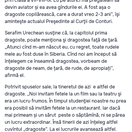
prin clasa a VII-VIII-IX. Eu pe atunci mă pregăteam să
devin aviator și ea avea gîndurile ei. A fost așa o
dragoste copilărească, care a durat vreo 2-3 ani”, îşi
aminteşte actualul Preşedinte al Curţii de Conturi.
Serafim Urechean susţine că, la capitolul prima
dragoste, poate menţiona şi dragostea faţă de ţară.
„Atunci cînd m-am născut eu, cu regret, toate rudele
mele au fost duse în Siberia. Cînd noi am început să
înțelegem ce înseamnă dragostea, vorbeam de
dragoste de neam, de țară, de rude, de apropiați”,
afirmă el.
Potrivit spuselor sale, la tineretul de azi e altfel de
dragoste. „Noi invitam fetele la un film sau la teatru şi
era un lucru frumos. În timpul studenţiei noastre nu prea
era posibil să invităm fetele la un restaurant. Iar dacă
mai primeam și un sărut peste o săptămînă, ni se părea
un lucru extraordinar. Însă tinerii de azi înțeleg altfel
cuvîntul „dragoste”. La ei lucrurile avansează altfel.