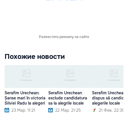
Разместить рекламу на сайте
Похожие новости
Serafim Urechean:
Serafim Urechean
Serafim Urechean 
Șanse mari în victoria
exclude candidatura
dispus să candidez
Silviei Radu la alegeri
sa la alegrile locale
alegerile locale
23 Мар. 11:21
22 Мар. 21:25
21 Фев. 22:30