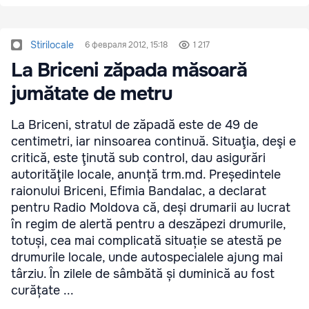
Stirilocale
6 февраля 2012, 15:18
1 217
La Briceni zăpada măsoară
jumătate de metru
La Briceni, stratul de zăpadă este de 49 de
centimetri, iar ninsoarea continuă. Situaţia, deşi e
critică, este ţinută sub control, dau asigurări
autorităţile locale, anunță trm.md. Președintele
raionului Briceni, Efimia Bandalac, a declarat
pentru Radio Moldova că, deși drumarii au lucrat
în regim de alertă pentru a deszăpezi drumurile,
totuși, cea mai complicată situație se atestă pe
drumurile locale, unde autospecialele ajung mai
târziu. În zilele de sâmbătă și duminică au fost
curățate ...