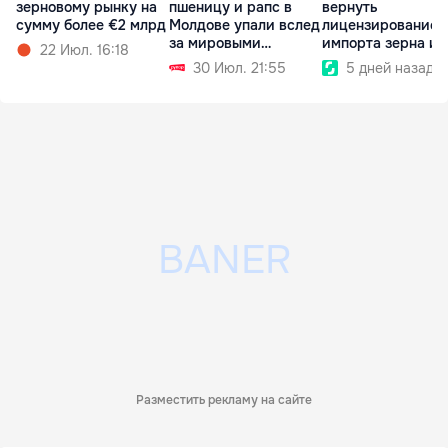
зерновому рынку на
пшеницу и рапс в
вернуть
сумму более €2 млрд
Молдове упали вслед
лицензирование
за мировыми
импорта зерна из
22 Июл. 16:18
биржами
Украины
30 Июл. 21:55
5 дней назад
Разместить рекламу на сайте