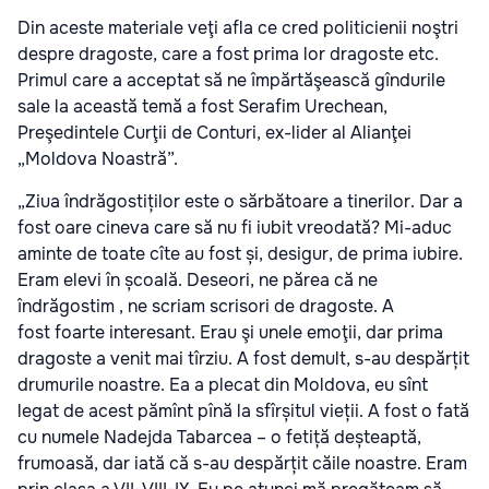
Din aceste materiale veţi afla ce cred politicienii noştri
despre dragoste, care a fost prima lor dragoste etc.
Primul care a acceptat să ne împărtăşească gîndurile
sale la această temă a fost Serafim Urechean,
Preşedintele Curţii de Conturi, ex-lider al Alianţei
„Moldova Noastră”.
„Ziua îndrăgostiților este o sărbătoare a tinerilor. Dar a
fost oare cineva care să nu fi iubit vreodată? Mi-aduc
aminte de toate cîte au fost și, desigur, de prima iubire.
Eram elevi în școală. Deseori, ne părea că ne
îndrăgostim , ne scriam scrisori de dragoste. A
fost foarte interesant. Erau şi unele emoţii, dar prima
dragoste a venit mai tîrziu. A fost demult, s-au despărțit
drumurile noastre. Ea a plecat din Moldova, eu sînt
legat de acest pămînt pînă la sfîrșitul vieții. A fost o fată
cu numele Nadejda Tabarcea – o fetiță deșteaptă,
frumoasă, dar iată că s-au despărțit căile noastre. Eram