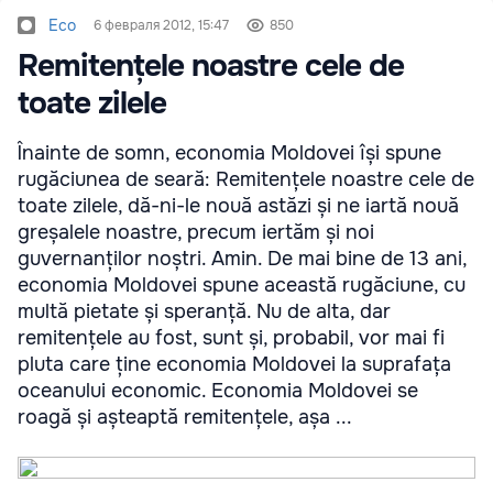
Eco
6 февраля 2012, 15:47
850
Remitențele noastre cele de
toate zilele
Înainte de somn, economia Moldovei își spune
rugăciunea de seară: Remitențele noastre cele de
toate zilele, dă-ni-le nouă astăzi și ne iartă nouă
greșalele noastre, precum iertăm și noi
guvernanților noștri. Amin. De mai bine de 13 ani,
economia Moldovei spune această rugăciune, cu
multă pietate și speranță. Nu de alta, dar
remitențele au fost, sunt și, probabil, vor mai fi
pluta care ține economia Moldovei la suprafața
oceanului economic. Economia Moldovei se
roagă și așteaptă remitențele, așa ...