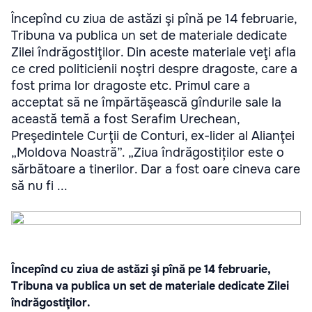
Începînd cu ziua de astăzi şi pînă pe 14 februarie,
Tribuna va publica un set de materiale dedicate
Zilei îndrăgostiţilor. Din aceste materiale veţi afla
ce cred politicienii noştri despre dragoste, care a
fost prima lor dragoste etc. Primul care a
acceptat să ne împărtăşească gîndurile sale la
această temă a fost Serafim Urechean,
Preşedintele Curţii de Conturi, ex-lider al Alianţei
„Moldova Noastră”. „Ziua îndrăgostiților este o
sărbătoare a tinerilor. Dar a fost oare cineva care
să nu fi ...
Începînd cu ziua de astăzi şi pînă pe 14 februarie,
Tribuna va publica un set de materiale dedicate Zilei
îndrăgostiţilor.