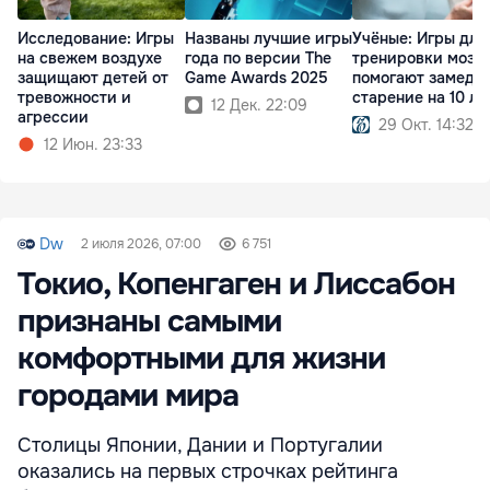
Исследование: Игры
Названы лучшие игры
Учёные: Игры для
на свежем воздухе
года по версии The
тренировки мозга
защищают детей от
Game Awards 2025
помогают замедл
тревожности и
старение на 10 ле
12 Дек. 22:09
агрессии
29 Окт. 14:32
12 Июн. 23:33
Dw
2 июля 2026, 07:00
6 751
Токио, Копенгаген и Лиссабон
признаны самыми
комфортными для жизни
городами мира
Столицы Японии, Дании и Португалии
оказались на первых строчках рейтинга