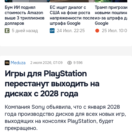
Бум ИИ поднял
ЕС ищет диалог с
Трамп пригрозил
стоимость Amazon
США на фоне роста
новыми пошлина
выше 3 триллионов
напряженности после
из-за штрафа для
долларов
штрафа Google
Google
5 дней назад
24 Июл. 22:25
25 Июл. 10:00
Meduza
2 июля 2026, 07:09
9 596
Игры для PlayStation
перестанут выходить на
дисках с 2028 года
Компания Sony объявила, что с января 2028
года производство дисков для всех новых игр,
выходящих на консолях PlayStation, будет
прекращено.