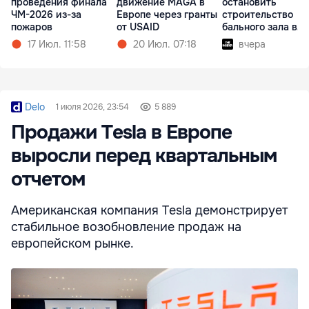
проведения финала
движение MAGA в
остановить
ЧМ-2026 из-за
Европе через гранты
строительство
пожаров
от USAID
бального зала в
Белом доме
17 Июл. 11:58
20 Июл. 07:18
вчера
Delo
1 июля 2026, 23:54
5 889
Продажи Tesla в Европе
выросли перед квартальным
отчетом
Американская компания Tesla демонстрирует
стабильное возобновление продаж на
европейском рынке.