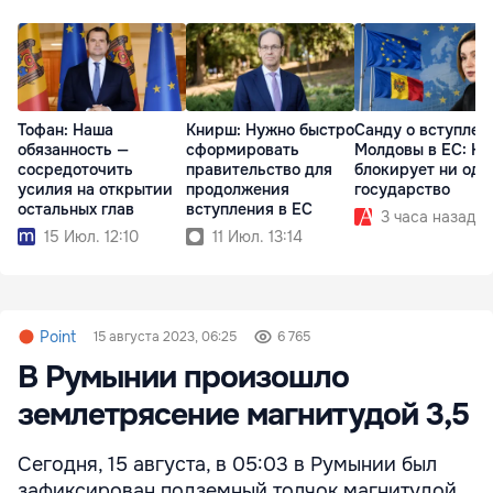
Тофан: Наша
Книрш: Нужно быстро
Санду о вступлен
обязанность —
сформировать
Молдовы в ЕС: На
сосредоточить
правительство для
блокирует ни одн
усилия на открытии
продолжения
государство
остальных глав
вступления в ЕС
3 часа назад
15 Июл. 12:10
11 Июл. 13:14
Point
15 августа 2023, 06:25
6 765
В Румынии произошло
землетрясение магнитудой 3,5
Сегодня, 15 августа, в 05:03 в Румынии был
зафиксирован подземный толчок магнитудой