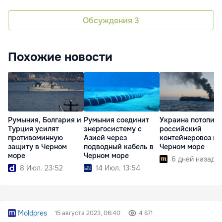
Обсуждения
3
Похожие новости
Румыния, Болгария и
Румыния соединит
Украина потопил
Турция усилят
энергосистему с
российский
противоминную
Азией через
контейнеровоз в
защиту в Черном
подводный кабель в
Черном море
море
Черном море
6 дней назад
8 Июл. 23:52
14 Июл. 13:54
Moldpres
15 августа 2023, 06:40
4 871