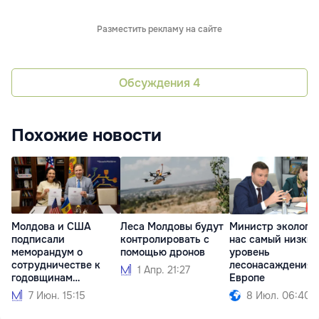
Разместить рекламу на сайте
Обсуждения
4
Похожие новости
Молдова и США
Леса Молдовы будут
Министр экологии
подписали
контролировать с
нас самый низки
меморандум о
помощью дронов
уровень
сотрудничестве к
лесонасаждения 
1 Апр. 21:27
годовщинам
Европе
независимости
7 Июн. 15:15
8 Июл. 06:40