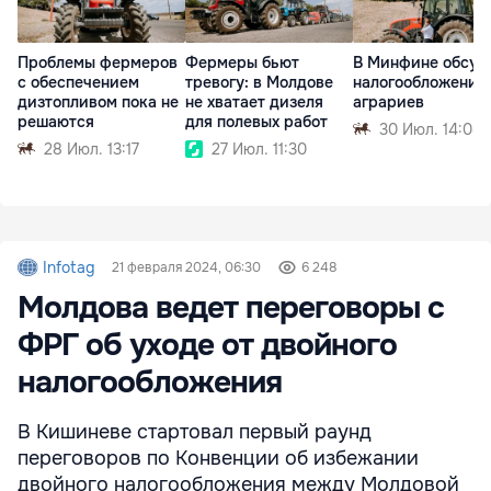
Проблемы фермеров
Фермеры бьют
В Минфине обсуд
с обеспечением
тревогу: в Молдове
налогообложение
дизтопливом пока не
не хватает дизеля
аграриев
решаются
для полевых работ
30 Июл. 14:08
28 Июл. 13:17
27 Июл. 11:30
Infotag
21 февраля 2024, 06:30
6 248
Молдова ведет переговоры с
ФРГ об уходе от двойного
налогообложения
В Кишиневе стартовал первый раунд
переговоров по Конвенции об избежании
двойного налогообложения между Молдовой