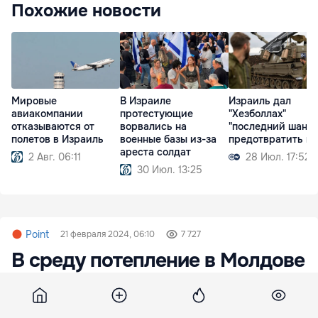
Похожие новости
Мировые
В Израиле
Израиль дал
авиакомпании
протестующие
"Хезболлах"
отказываются от
ворвались на
"последний шанс"
полетов в Израиль
военные базы из-за
предотвратить в
ареста солдат
2 Авг. 06:11
28 Июл. 17:52
30 Июл. 13:25
Point
21 февраля 2024, 06:10
7 727
В среду потепление в Молдове
усилится: дожди возможны
только на севере