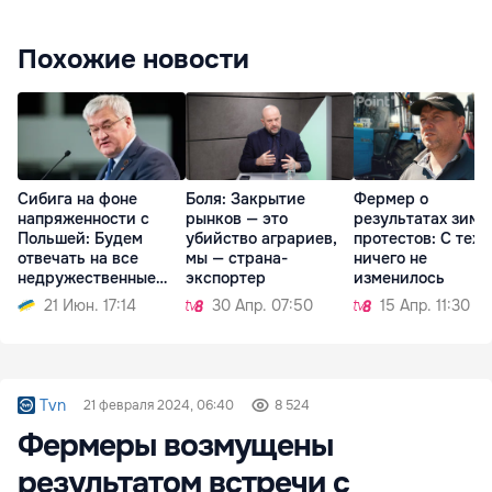
Похожие новости
Сибига на фоне
Боля: Закрытие
Фермер о
напряженности с
рынков — это
результатах зимн
Польшей: Будем
убийство аграриев,
протестов: С тех 
отвечать на все
мы — страна-
ничего не
недружественные
экспортер
изменилось
шаги
21 Июн. 17:14
30 Апр. 07:50
15 Апр. 11:30
Tvn
21 февраля 2024, 06:40
8 524
Фермеры возмущены
результатом встречи с