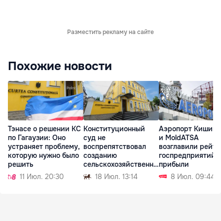
Разместить рекламу на сайте
Похожие новости
Тэнасе о решении КС
Конституционный
Аэропорт Кишинё
по Гагаузии: Оно
суд не
и MoldATSA
устраняет проблему,
воспрепятствовал
возглавили рейти
которую нужно было
созданию
госпредприятий 
решить
сельскохозяйственны
прибыли
х палат в Молдове
11 Июл. 20:30
18 Июл. 13:14
8 Июл. 09:44