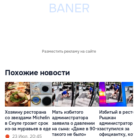
Разместить рекламу на сайте
Похожие новости
Хозяину ресторана
Мать избитого
Избитый в рестор
со звездами Michelin
администратора
Рышкан
в Сеуле грозит срок
заявила о давлении
администратор
из-за муравьев в еде
на сына: «Даже в 90-х
заступился за
такого не было»
официантку, кот
23 Июл. 20:45