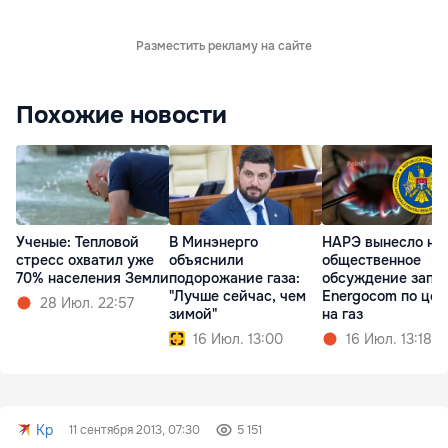
Разместить рекламу на сайте
Похожие новости
Ученые: Тепловой
В Минэнерго
НАРЭ вынесло на
стресс охватил уже
объяснили
общественное
70% населения Земли
подорожание газа:
обсуждение запр
"Лучше сейчас, чем
Energocom по це
28 Июл. 22:57
зимой"
на газ
16 Июл. 13:00
16 Июл. 13:18
Kp
11 сентября 2013, 07:30
5 151