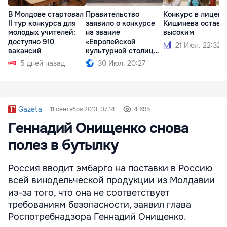
В Молдове стартовал
Правительство
Конкурс в лицеи
II тур конкурса для
заявило о конкурсе
Кишинева остает
молодых учителей:
на звание
высоким
доступно 910
«Европейской
21 Июл. 22:32
вакансий
культурной столицы»
2033 года
5 дней назад
30 Июл. 20:27
Gazeta
11 сентября 2013, 07:14
4 695
Геннадий Онищенко снова
полез в бутылку
Россия вводит эмбарго на поставки в Россию
всей винодельческой продукции из Молдавии
из-за того, что она не соответствует
требованиям безопасности, заявил глава
Роспотребнадзора Геннадий Онищенко.