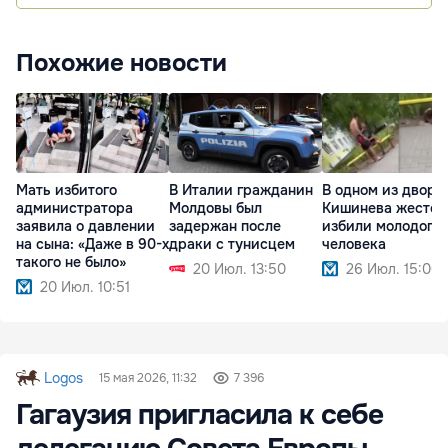
Похожие новости
Мать избитого
В Италии гражданин
В одном из дворо
администратора
Молдовы был
Кишинева жесток
заявила о давлении
задержан после
избили молодого
на сына: «Даже в 90-х
драки с тунисцем
человека
такого не было»
20 Июл. 13:50
26 Июл. 15:00
20 Июл. 10:51
Logos
15 мая 2026, 11:32
7 396
Гагаузия пригласила к себе