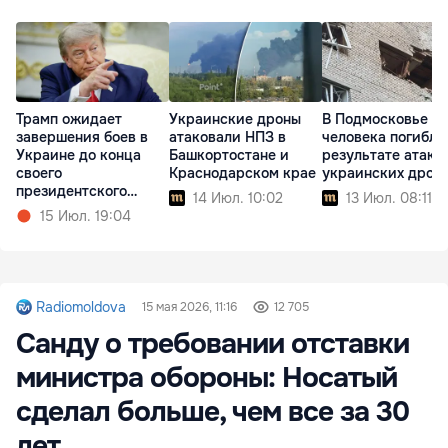
Трамп ожидает
Украинские дроны
В Подмосковье т
завершения боев в
атаковали НПЗ в
человека погибли
Украине до конца
Башкортостане и
результате атаки
своего
Краснодарском крае
украинских дрон
президентского
14 Июл. 10:02
13 Июл. 08:11
срока
15 Июл. 19:04
Radiomoldova
15 мая 2026, 11:16
12 705
Санду о требовании отставки
министра обороны: Носатый
сделал больше, чем все за 30
лет