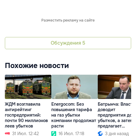
Разместить рекламу на сайте
Обсуждения
5
Похожие новости
ЖДМ возглавила
Energocom: Без
Батрынча: Власть
антирейтинг
повышения тарифа
доводит
госпредприятий:
на газ убытки
предприятия до
почти 90 миллионов
компании продолжат
убытков, а затем
леев убытков
расти
предлагает
приватизировать
31 Июл. 12:42
16 Июл. 17:18
3 дня назад