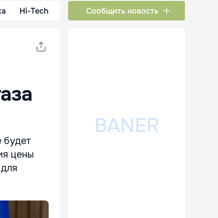
ка
Hi-Tech
Сообщить новость
газа
е будет
ия цены
 для