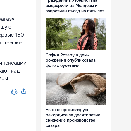
Гражданина Узбекистана
выдворили из Молдовы и
запретили въезд на пять лет
агаз»,
ньшую
ервые 150
с тем же
София Ротару в день
рождения опубликовала
омпенсации
фото с букетами
тают над
ены.
Европе прогнозируют
рекордное за десятилетие
снижение производства
сахара