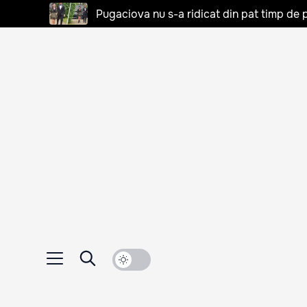
Pugaciova nu s-a ridicat din pat timp de pa