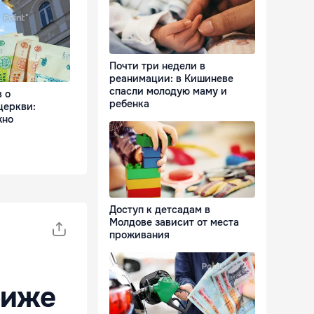
Почти три недели в
реанимации: в Кишиневе
спасли молодую маму и
 о
ребенка
церкви:
жно
Доступ к детсадам в
Молдове зависит от места
проживания
риже