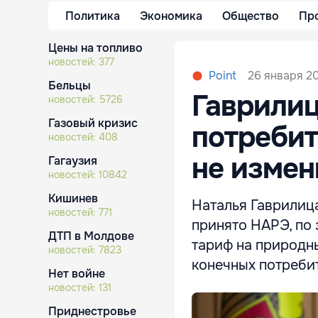
Политика
Экономика
Общество
Пр
Цены на топливо
новостей:
377
26 января 20
Point
Бельцы
Гаврилиц
новостей:
5726
Газовый кризис
потребит
новостей:
408
не измен
Гагаузия
новостей:
10842
Кишинев
Наталья Гаврилица
новостей:
771
принято НАРЭ, по
ДТП в Молдове
тариф на природны
новостей:
7823
конечных потреби
Нет войне
новостей:
131
Приднестровье