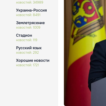
новостей:
34989
Украина-Россия
новостей:
8491
Землетрясение
новостей:
1009
Стадион
новостей:
119
Русский язык
новостей:
292
Хорошие новости
новостей:
1721