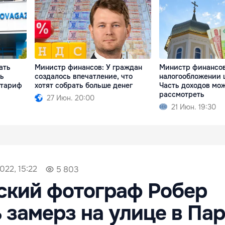
ать
Министр финансов: У граждан
Министр финансов
ть
создалось впечатление, что
налогообложении 
 тариф
хотят собрать больше денег
Часть доходов мо
рассмотреть
27 Июн. 20:00
21 Июн. 19:30
022, 15:22
5 803
ский фотограф Робер
 замерз на улице в Па