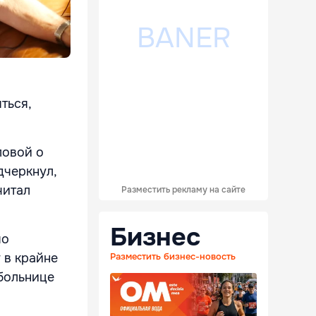
ться,
ловой о
дчеркнул,
читал
Разместить рекламу на сайте
Бизнес
мо
 в крайне
Разместить бизнес-новость
больнице