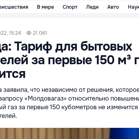
оисшествия
В мире
Спорт
Леди
Авто
Нау
22, 15:24
21 061
а: Тариф для бытовых
елей за первые 150 м³ 
ится
 заявила, что независимо от решения, которо
 запросу «Молдовагаз» относительно повышен
й газ за первые 150 кубометров не изменится
телей.