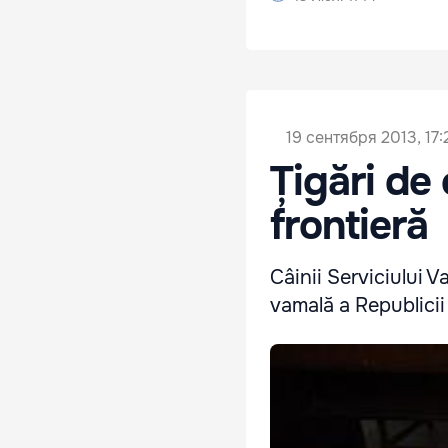
19 сентября 2013, 17:
Țigări de
frontieră
Câinii Serviciului 
vamală a Republicii