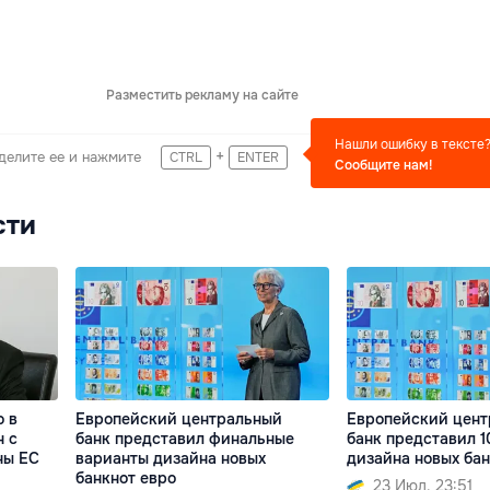
Разместить рекламу на сайте
Нашли ошибку в тексте
+
делите ее и нажмите
CTRL
ENTER
Сообщите нам!
сти
о в
Европейский центральный
Европейский цен
н с
банк представил финальные
банк представил 1
ны ЕС
варианты дизайна новых
дизайна новых бан
банкнот евро
23 Июл. 23:51