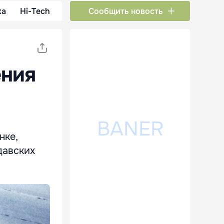
ка
Hi-Tech
Сообщить новость
ения
нке,
давских