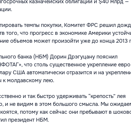
лгосрочных казначейских облигаций и $40 млрд —
ации.
тировать темпы покупки, Комитет ФРС решил дожд
тв того, что прогресс в экономике Америки устойч
ение объемов может произойти уже до конца 2013 г
ьного банка (НБМ) Дорин Дрэгуцану пояснил
ФОТАГ», что столь существенное укрепление евро
лару США автоматически отразится и на укреплен
 к молдавскому лею.
ственно и так быстро удерживать “крепость” лея
о, и не видим в этом большого смысла. Мы ожидаем
коятся, потому как сейчас они пребывают в шоков
тил президент НБМ.