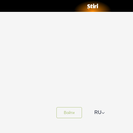
⌵
RU
Войти