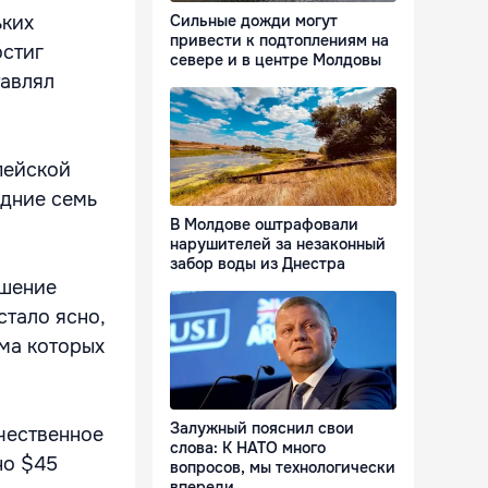
Сильные дожди могут
ьких
привести к подтоплениям на
остиг
севере и в центре Молдовы
тавлял
пейской
едние семь
В Молдове оштрафовали
нарушителей за незаконный
забор воды из Днестра
ешение
стало ясно,
ма которых
Залужный пояснил свои
чественное
слова: К НАТО много
но $45
вопросов, мы технологически
впереди