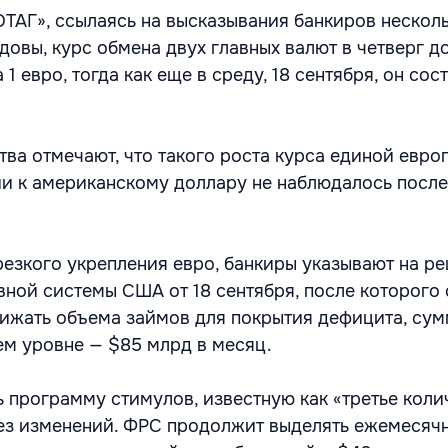
ТАГ», ссылаясь на высказывания банкиров нескол
довы, курс обмена двух главных валют в четверг д
 1 евро, тогда как еще в среду, 18 сентября, он сос
тва отмечают, что такого роста курса единой евро
и к американскому доллару не наблюдалось посл
резкого укрепления евро, банкиры указывают на р
ной системы США от 18 сентября, после которого 
нижать объема займов для покрытия дефицита, сум
ем уровне — $85 млрд в месяц.
 программу стимулов, известную как «третье коли
без изменений. ФРС продолжит выделять ежемесяч