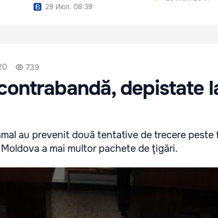
29 Июл. 08:39
20
739
 contrabandă, depistate l
Vamal au prevenit două tentative de trecere peste 
 Moldova a mai multor pachete de ţigări.