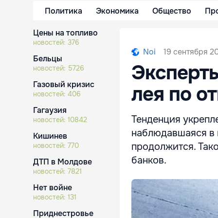
Политика
Экономика
Общество
Пр
Цены на топливо
новостей:
376
19 сентября 20
Noi
Бельцы
Эксперты
новостей:
5726
Газовый кризис
лея по о
новостей:
406
Гагаузия
Тенденция укрепл
новостей:
10842
наблюдавшаяся в 
Кишинев
продолжится. Так
новостей:
770
банков.
ДТП в Молдове
новостей:
7821
Нет войне
новостей:
131
Приднестровье