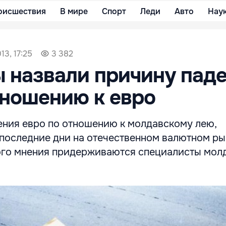
оисшествия
В мире
Спорт
Леди
Авто
Нау
13, 17:25
3 382
 назвали причину пад
тношению к евро
ения евро по отношению к молдавскому лею,
последние дни на отечественном валютном ры
ого мнения придерживаются специалисты мол