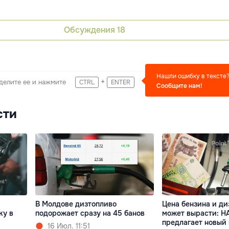
Обсуждения
18
Нашли ошибку в тексте
+
делите ее и нажмите
CTRL
ENTER
Сообщите нам!
сти
В Молдове дизтопливо
Цена бензина и ди
ку в
подорожает сразу на 45 банов
может вырасти: Н
предлагает новый
16 Июл. 11:51