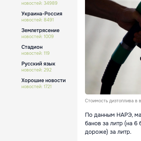
новостей:
34989
Украина-Россия
новостей:
8491
Землетрясение
новостей:
1009
Стадион
новостей:
119
Русский язык
новостей:
292
Хорошие новости
новостей:
1721
Стоимость дизтоплива в в
По данным НАРЭ, ма
банов за литр (на 6 
дороже) за литр.