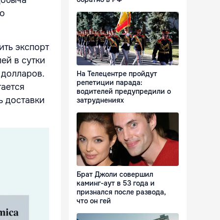
добыча
го
ить экспорт
лей в сутки
 долларов.
На Телецентре пройдут
репетиции парада:
тается
водителей предупредили о
ь доставки
затруднениях
Брат Джоли совершил
каминг-аут в 53 года и
признался после развода,
что он гей