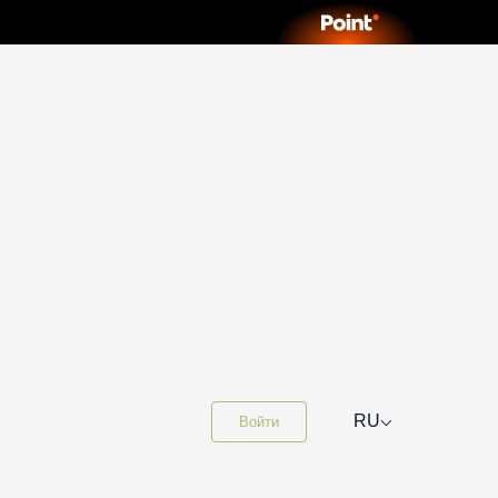
⌵
RU
Войти