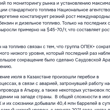
ий по мониторингу рынка и установлению максим
ии стандартного топлива Национальное агентство
ергетике констатирует резкий рост международны
 бензин и дизельное топливо. Только на последних 
выросли примерно на $45-70/т, что составляет ро
 на топливо связан с тем, что группа ОПЕК+ сокра
мого низкого уровня, который последний раз набл
большое сокращение было сделано Саудовской Ара
ению.
чение июля в Казахстане произошли перебои в
оцессах, в связи с аварией, затронувшей работу н
опровода в Атырау, а также некоторых установок п
ении на западе страны. В общей сложности в июл
 и их союзники добывали 40,4 млн баррелей в сутк