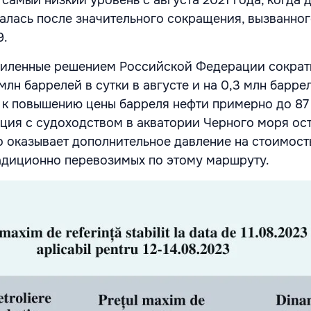
самый низкий уровень с августа 2021 года, когда 
алась после значительного сокращения, вызванно
9.
силенные решением Российской Федерации сократ
млн баррелей в сутки в августе и на 0,3 млн барре
и к повышению цены барреля нефти примерно до 87
ация с судоходством в акватории Черного моря ос
о оказывает дополнительное давление на стоимост
адиционно перевозимых по этому маршруту.