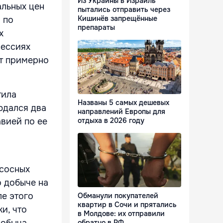
Из Украины в Израиль
альных цен
пытались отправить через
Кишинёв запрещённые
 по
препараты
х
сессиях
ст примерно
тила
Названы 5 самых дешевых
юдался два
направлений Европы для
отдыха в 2026 году
вией по ее
асосных
о добыче на
е этого
Обманули покупателей
квартир в Сочи и прятались
и, что
в Молдове: их отправили
обратно в РФ