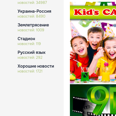
новостей:
34987
Украина-Россия
новостей:
8490
Землетрясение
новостей:
1009
Стадион
новостей:
119
Русский язык
новостей:
292
Хорошие новости
новостей:
1721