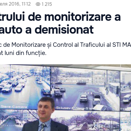
еля 2016, 11:12
1 215
trului de monitorizare a
 auto a demisionat
 de Monitorizare și Control al Traficului al STI MA
t luni din funcție.