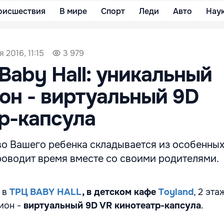
оисшествия
В мире
Спорт
Леди
Авто
Нау
 2016, 11:15
3 979
 Baby Hall: уникальный
он - виртуальный 9D
р-капсула
во Вашего ребенка складывается из особенных
роводит время вместе со своими родителями.
 в
ТРЦ BABY HALL
, в детском кафе
Toyland
, 2 эта
ион -
виртуальный 9D VR кинотеатр-капсула
.