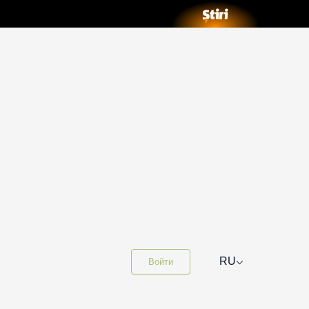
⌵
RU
Войти