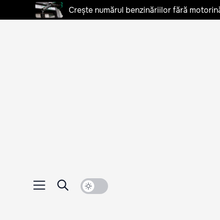
Crește numărul benzinăriilor fără motorină