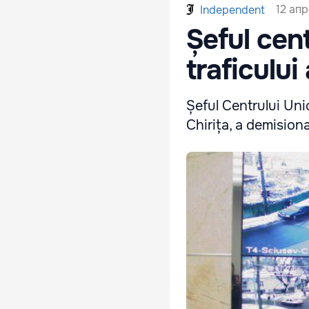
12 апр
Independent
Șeful cen
traficului
Șeful Centrului Unic
Chirița, a demisiona