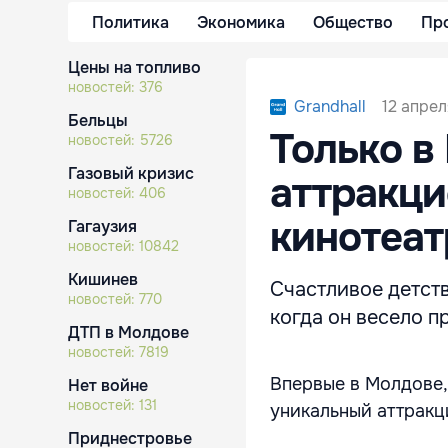
Политика
Экономика
Общество
Пр
Цены на топливо
новостей:
376
12 апреля
Grandhall
Бельцы
Только в
новостей:
5726
Газовый кризис
аттракци
новостей:
406
кинотеат
Гагаузия
новостей:
10842
Кишинев
Счастливое детст
новостей:
770
когда он весело п
ДТП в Молдове
новостей:
7819
Впервые в Молдове,
Нет войне
новостей:
131
уникальный аттракц
Приднестровье