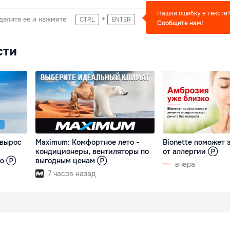
Нашли ошибку в тексте
+
делите ее и нажмите
CTRL
ENTER
Сообщите нам!
сти
 вырос
Maximum: Комфортное лето -
Bionette поможет 
кондиционеры, вентиляторы по
от аллергии Ⓟ
ию Ⓟ
выгодным ценам Ⓟ
вчера
7 часов назад