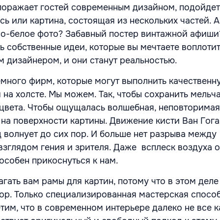
поражает гостей современным дизайном, подойдет
сь или картина, состоящая из нескольких частей. 
но-белое фото? Забавный постер винтажной афиши
ь собственные идеи, которые вы мечтаете воплоти
м дизайнером, и они станут реальностью.
емного фирм, которые могут выполнить качественн
на холсте. Мы можем. Так, чтобы сохранить мельч
, цвета. Чтобы ощущалась волшебная, неповторимая
на поверхности картины. Движение кисти Ван Гога
д волнует до сих пор. И больше нет разрыва между
взглядом гения и зрителя. Даже всплеск воздуха о
особен прикоснуться к нам.
агать вам рамы для картин, потому что в этом дел
р. Только специализированная мастерская способ
етим, что в современном интерьере далеко не все 