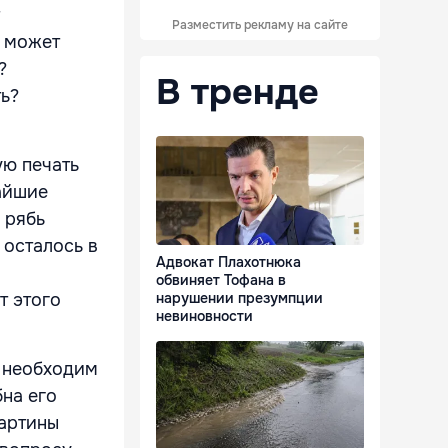
Разместить рекламу на сайте
А может
?
В тренде
ть?
ую печать
айшие
 рябь
 осталось в
Адвокат Плахотнюка
обвиняет Тофана в
т этого
нарушении презумпции
невиновности
е необходим
на его
картины