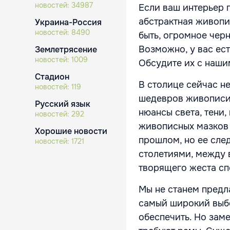
новостей:
34987
Если ваш интерьер 
абстрактная живопи
Украина-Россия
новостей:
8490
быть, огромное чер
Возможно, у вас ест
Землетрясение
новостей:
1009
Обсудите их с наши
Стадион
В столице сейчас н
новостей:
119
шедевров живописи 
Русский язык
нюансы света, тени
новостей:
292
живописных мазков 
Хорошие новости
прошлом, но ее сле
новостей:
1721
столетиями, между 
творящего жеста сп
Мы не станем предл
самый широкий выбо
обеспечить. Но зам