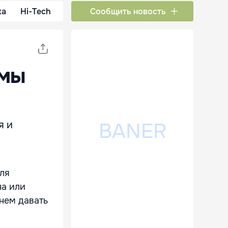
ка
Hi-Tech
Сообщить новость
рмы
я и
ля
на или
кнем давать