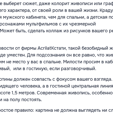
 выберет сюжет, даже колорит живописи или гра
его характера, от своей роли в вашей жизни. Крад
 мужского кабинета, чем для спальни, а детская п
ерсонажами мультфильмов с их чрезмерной
Может быть, сделать коллаж из рисунков вашего р
Кстати, такой безобидный ж
зде уместен. Для подсознания он все равно, что ж
м не место у вас в спальне. Милости просим в каб
ивый, или в гостиную, если разговорчивый.
ртины должен совпасть с фокусом вашего взгляда.
идящего человека, а в гостиной центральная лини
ысоте 1,5 метров. Современная живопись, особенно
и на полу постоять.
ростое правило: картина не должна выглядеть ни 