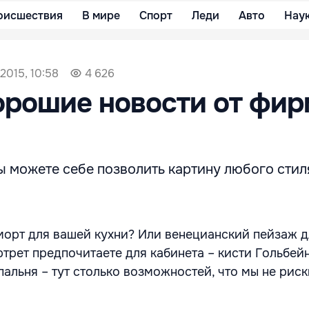
оисшествия
В мире
Спорт
Леди
Авто
Нау
2015, 10:58
4 626
орошие новости от фи
вы можете себе позволить картину любого стил
орт для вашей кухни? Или венецианский пейзаж д
ртрет предпочитаете для кабинета – кисти Гольбей
альня – тут столько возможностей, что мы не рис