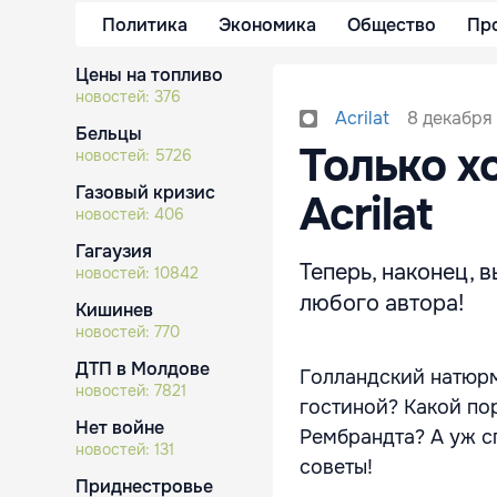
Политика
Экономика
Общество
Пр
Цены на топливо
новостей:
376
8 декабря 
Acrilat
Бельцы
Только х
новостей:
5726
Газовый кризис
Acrilat
новостей:
406
Гагаузия
Теперь, наконец, 
новостей:
10842
любого автора!
Кишинев
новостей:
770
ДТП в Молдове
Голландский натюрм
новостей:
7821
гостиной? Какой по
Нет войне
Рембрандта? А уж сп
новостей:
131
советы!
Приднестровье