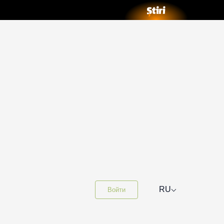
⌵
RU
Войти