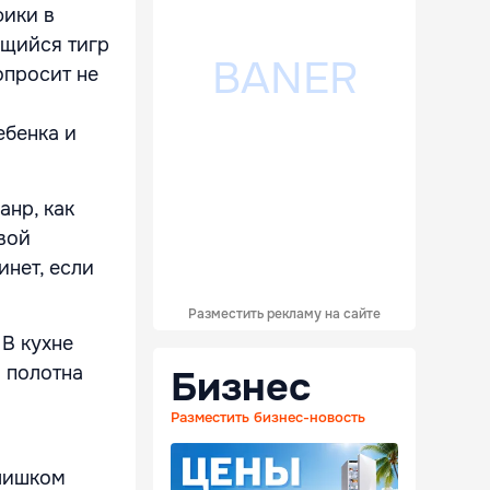
фики в
ущийся тигр
опросит не
ебенка и
анр, как
ивой
инет, если
Разместить рекламу на сайте
 В кухне
я полотна
Бизнес
Разместить бизнес-новость
слишком