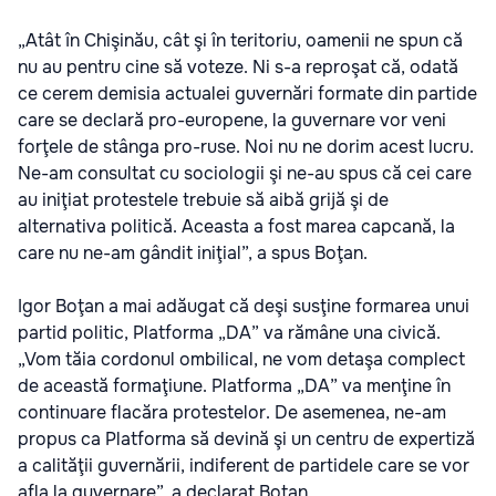
„Atât în Chişinău, cât şi în teritoriu, oamenii ne spun că
nu au pentru cine să voteze. Ni s-a reproşat că, odată
ce cerem demisia actualei guvernări formate din partide
care se declară pro-europene, la guvernare vor veni
forţele de stânga pro-ruse. Noi nu ne dorim acest lucru.
Ne-am consultat cu sociologii şi ne-au spus că cei care
au iniţiat protestele trebuie să aibă grijă şi de
alternativa politică. Aceasta a fost marea capcană, la
care nu ne-am gândit iniţial”, a spus Boţan.
Igor Boţan a mai adăugat că deşi susţine formarea unui
partid politic, Platforma „DA” va rămâne una civică.
„Vom tăia cordonul ombilical, ne vom detaşa complect
de această formaţiune. Platforma „DA” va menţine în
continuare flacăra protestelor. De asemenea, ne-am
propus ca Platforma să devină şi un centru de expertiză
a calităţii guvernării, indiferent de partidele care se vor
afla la guvernare”, a declarat Boţan.