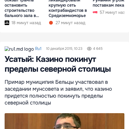
остановить
крупную сеть
поставкам лекарс
строительство
контрабандистов в
57 минут наза
бального зала в
Средиземноморье
Белом доме
18 минут назад
27 минут назад
Ru1
10 декабря 2015, 10:23
4 645
Усатый: Казино покинут
пределы северной столицы
Примар муниципия Бельцы участвовал в
заседании мунсовета и заявил, что казино
придется полностью покинуть пределы
северной столицы