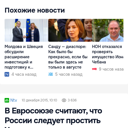
Похожие новости
Молдова и Швеция
Санду — диаспоре:
НОН отказался
обсудили
Как было бы
проверять
расширение
прекрасно, если бы
имущество Иона
инвестиций и
вы были здесь не
Чебана
подготовку к
только в августе
9 часов назад
отопительному
4 часа назад
5 часов назад
сезону
Ntv
10 декабря 2015, 10:10
3 636
В Евросоюзе считают, что
России следует простить