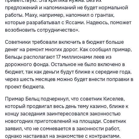
приветствую. Эта критика нужна. Без их
предложений и напоминаний не будет нормальной
работы. Маху, например, напомнил о грантах,
которые разрабатывал с Яссами. Надеюсь, поможет
возобновить сотрудничество».
Советники требовали включить в бюджет больше
денег на ремонт многих дорог. Как сообщил примар,
Бельцы располагают 17 миллионами леев из
дорожного фонда. Остальное не было включено в
бюджет, так как деньги будут ближе к середине года,
через шесть месяцев можно будет внести поправки в
проект бюджета.
Примар Бельц подчеркнул, что советник Киселев,
который продвигал весь день тему казино, ближе к
концу заседания заинтересовался законностью
новогодних приготовлений на площади. Советник
заявил, что не сомневается в законности работ,
однако настаивал на знакомстве с контрактами.