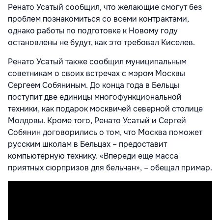
Ренато Усатый сообщил, что желающие смогут без
проблем познакомиться со всеми контрактами,
однако работы по подготовке к Новому году
остановлены не будут, как это требовал Киселев.
Ренато Усатый также сообщил муниципальным
советникам о своих встречах с мэром Москвы
Сергеем Собяниным. До конца года в Бельцы
поступит две единицы многофункциональной
техники, как подарок москвичей северной столице
Молдовы. Кроме того, Ренато Усатый и Сергей
Собянин договорились о том, что Москва поможет
русским школам в Бельцах – предоставит
компьютерную технику. «Впереди еще масса
приятных сюрпризов для бельчан», – обещал примар.