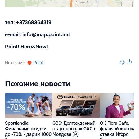
тел: +37369364319
e-mail: info@map.point.md
Point! Here&Now!
Источник
Point
Похожие новости
Sportlandia:
GBS: Долгожданный
OK Flora Cafe:
Финальные скидки
старт продаж GAC в
франчайзинговая
до -70% - дарим 1000
Молдове Ⓟ
ставка Игоря