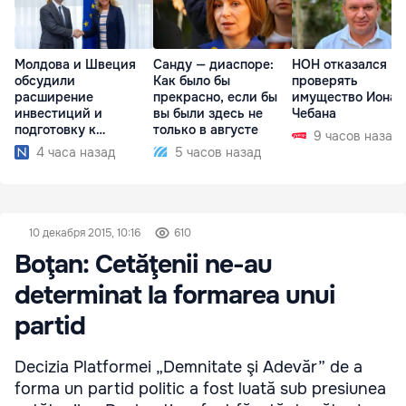
Молдова и Швеция
Санду — диаспоре:
НОН отказался
обсудили
Как было бы
проверять
расширение
прекрасно, если бы
имущество Иона
инвестиций и
вы были здесь не
Чебана
подготовку к
только в августе
9 часов назад
отопительному
4 часа назад
5 часов назад
сезону
10 декабря 2015, 10:16
610
Boţan: Cetăţenii ne-au
determinat la formarea unui
partid
Decizia Platformei „Demnitate şi Adevăr” de a
forma un partid politic a fost luată sub presiunea