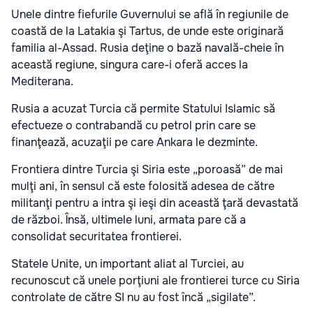
Unele dintre fiefurile Guvernului se află în regiunile de
coastă de la Latakia şi Tartus, de unde este originară
familia al-Assad. Rusia deţine o bază navală-cheie în
această regiune, singura care-i oferă acces la
Mediterana.
Rusia a acuzat Turcia că permite Statului Islamic să
efectueze o contrabandă cu petrol prin care se
finanţează, acuzaţii pe care Ankara le dezminte.
Frontiera dintre Turcia şi Siria este „poroasă” de mai
mulţi ani, în sensul că este folosită adesea de către
militanţi pentru a intra şi ieşi din această ţară devastată
de război. Însă, ultimele luni, armata pare că a
consolidat securitatea frontierei.
Statele Unite, un important aliat al Turciei, au
recunoscut că unele porţiuni ale frontierei turce cu Siria
controlate de către SI nu au fost încă „sigilate”.