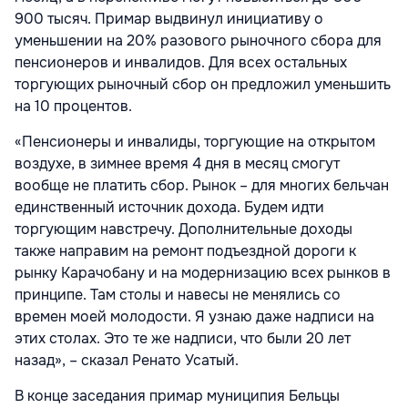
900 тысяч. Примар выдвинул инициативу о
уменьшении на 20% разового рыночного сбора для
пенсионеров и инвалидов. Для всех остальных
торгующих рыночный сбор он предложил уменьшить
на 10 процентов.
«Пенсионеры и инвалиды, торгующие на открытом
воздухе, в зимнее время 4 дня в месяц смогут
вообще не платить сбор. Рынок – для многих бельчан
единственный источник дохода. Будем идти
торгующим навстречу. Дополнительные доходы
также направим на ремонт подъездной дороги к
рынку Карачобану и на модернизацию всех рынков в
принципе. Там столы и навесы не менялись со
времен моей молодости. Я узнаю даже надписи на
этих столах. Это те же надписи, что были 20 лет
назад», – сказал Ренато Усатый.
В конце заседания примар муниципия Бельцы