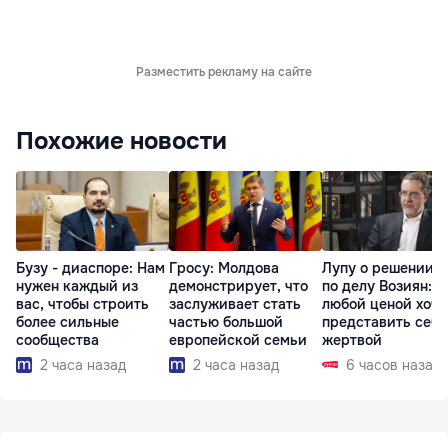
Разместить рекламу на сайте
Похожие новости
Бузу - диаспоре: Нам
Гросу: Молдова
Лупу о решении с
нужен каждый из
демонстрирует, что
по делу Возиян: 
вас, чтобы строить
заслуживает стать
любой ценой хоче
более сильные
частью большой
представить себя
сообщества
европейской семьи
жертвой
2 часа назад
2 часа назад
6 часов назад