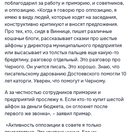
поблагодарил за работу и примэрию, и советников,
и оппозицию. «Когда я говорю про оппозицию, я
имею в виду людей, которые ходят на заседания,
конструктивно критикуют и вносят предложения.
Про тех, кто, сидя в Виннице, пишет различные
кошачьи блоги, рассказывает сказки про шестые
айфоны у директора муниципального предприятия
или высасывает из толстых пальцев еще какую-то
бредятину, разговор отдельный. Это разговор про
Черного. Он учится писать. Это хорошо. Знаю, что
писательскому дарованию Достоевского помогли 10
лет каторги. Уверен, что помогут и Черному.
А за честностью сотрудников примэрии и
предприятий прослежу я. Если кто-то купит шестой
айфон за деньги бюджета, он оглохнет после
первого же звонка», – заявил примар.
«Активность оппозиции в совете я только