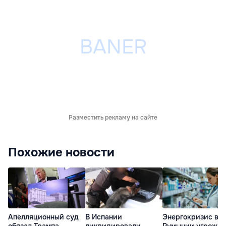
Разместить рекламу на сайте
Похожие новости
Апелляционный суд
В Испании
Энергокризис в
обязал Трампа
ликвидировали
Румынии угрожае