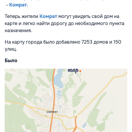
-
Комрат
.
Теперь жители
Комрат
могут увидеть свой дом на
карте и легко найти дорогу до необходимого пункта
назначения.
На карту города было добавлено 7253 домов и 150
улиц.
Было