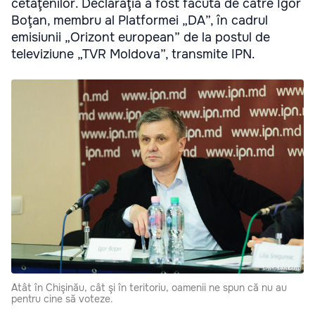
cetăţenilor. Declaraţia a fost făcută de către Igor
Boţan, membru al Platformei „DA”, în cadrul
emisiunii „Orizont european” de la postul de
televiziune „TVR Moldova”, transmite IPN.
Atât în Chişinău, cât şi în teritoriu, oamenii ne spun că nu au
pentru cine să voteze.