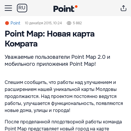
RU
Point
10 декабря 2015, 10:24
5 882
Point Map: Новая карта
Комрата
Уважаемые пользователи Point Map 2.0 и
мобильного приложения Point Map!
Спешим сообщить, что работы над улучшением и
расширением нашей уникальной карты Молдовы
продолжаются. Над проектом постоянно ведутся
работы, улучшается функциональность, появляются
новые дома, улицы и города!
После проделанной плодотворной работы команда
Point Map представляет новый город на карте