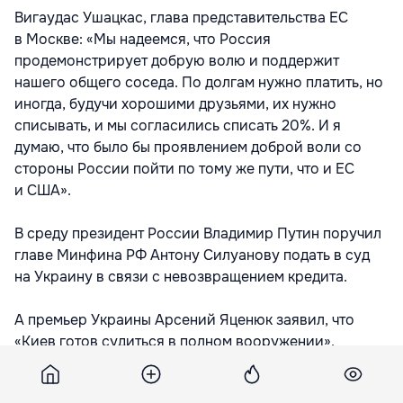
Вигаудас Ушацкас, глава представительства ЕС
в Москве: «Мы надеемся, что Россия
продемонстрирует добрую волю и поддержит
нашего общего соседа. По долгам нужно платить, но
иногда, будучи хорошими друзьями, их нужно
списывать, и мы согласились списать 20%. И я
думаю, что было бы проявлением доброй воли со
стороны России пойти по тому же пути, что и ЕС
и США».
В среду президент России Владимир Путин поручил
главе Минфина РФ Антону Силуанову подать в суд
на Украину в связи с невозвращением кредита.
А премьер Украины Арсений Яценюк заявил, что
«Киев готов судиться в полном вооружении»,
цитирует «Интерфакс».