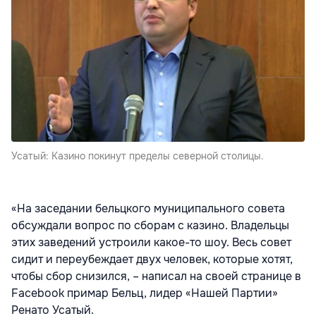
Усатый: Казино покинут пределы северной столицы.
«На заседании бельцкого муниципального совета
обсуждали вопрос по сборам с казино. Владельцы
этих заведений устроили какое-то шоу. Весь совет
сидит и переубеждает двух человек, которые хотят,
чтобы сбор снизился, – написал на своей странице в
Facebook примар Бельц, лидер «Нашей Партии»
Ренато Усатый.