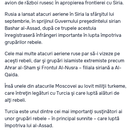
avion de război rusesc în apropierea frontierei cu Siria.
Rusia a lansat atacuri aeriene în Siria la sfârşitul lui
septembrie, în sprijinul Guvernului preşedintelui sirian
Bashar al-Assad, după ce trupele acestuia
înregistraseră înfrângeri importante în lupta împotriva
grupărilor rebele.
Cele mai multe atacuri aeriene ruse par să-i vizeze pe
aceşti rebeli, dar şi grupări islamiste extremiste precum
Ahrar al-Sham şi Frontul Al-Nusra – filiala siriană a Al-
Qaida.
Însă unele din atacurile Moscovei au lovit miliţii turkeme,
care întreţin legături cu Turcia şi care luptă alături de
alţi rebeli.
Turcia este unul dintre cei mai importanţi susţinători ai
unor grupări rebele – în principal sunnite – care luptă
împotriva lui al-Assad.