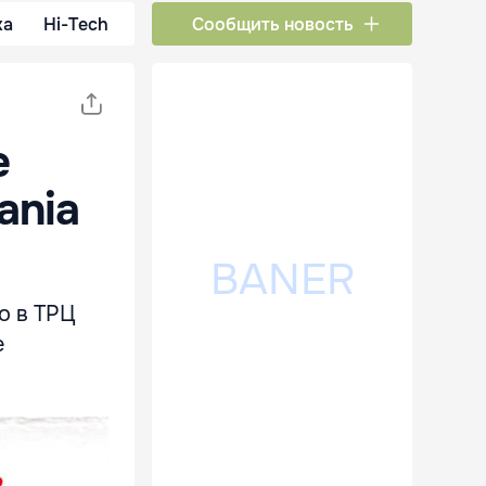
ка
Hi-Tech
Сообщить новость
е
ania
о в ТРЦ
е