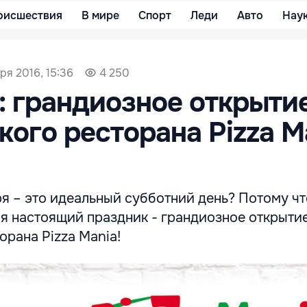
оисшествия
В мире
Спорт
Леди
Авто
Нау
ря 2016, 15:36
4 250
l: грандиозное открыти
кого ресторана Pizza M
я – это идеальный субботний день? Потому чт
ся настоящий праздник - грандиозное открыти
орана Pizza Mania!