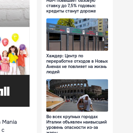
НБМ повышает базовую
ставку до 7,5% годовых:
кредиты станут дороже
Хаждер: Центр по
переработке отходов в Новых
Аненах не повлияет на жизнь
людей
Во всех крупных городах
a Mania
Италии объявлен наивысший
уровень опасности из-за
 с
жары