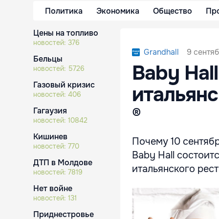
Политика
Экономика
Общество
Пр
Цены на топливо
новостей:
376
9 сентяб
Grandhall
Бельцы
Baby Hal
новостей:
5726
Газовый кризис
итальянс
новостей:
406
®
Гагаузия
новостей:
10842
Кишинев
Почему 10 сентябр
новостей:
770
Baby Hall состоит
ДТП в Молдове
итальянского рест
новостей:
7819
Нет войне
новостей:
131
Приднестровье