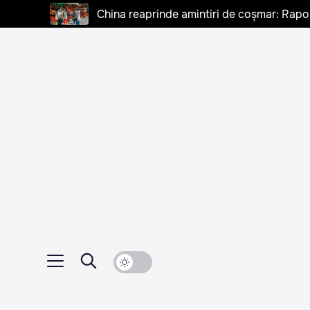
China reaprinde amintiri de coșmar: Rapo