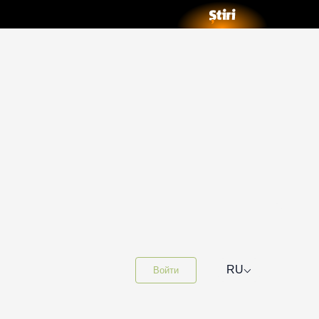
⌵
RU
Войти