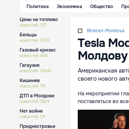
Политика
Экономика
Общество
Пр
Цены на топливо
новостей:
377
Bloknot-Moldova
Бельцы
Tesla Mod
новостей:
5726
Газовый кризис
Молдову
новостей:
408
Гагаузия
Американская авт
новостей:
10842
своего нового авт
Кишинев
новостей:
771
На мероприятии гла
ДТП в Молдове
поставляться во вс
новостей:
7823
Нет войне
новостей:
131
Приднестровье