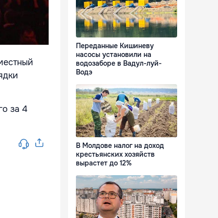
Переданные Кишиневу
насосы установили на
иместный
водозаборе в Вадул-луй-
Водэ
ядки
о за 4
В Молдове налог на доход
крестьянских хозяйств
вырастет до 12%