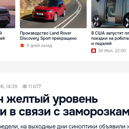
й
Производство Land Rover
В США запустят п
оей
Discovery Sport прекращено
поездки на робота
и педалей
5 дней назад
30 Июл. 22:00
6, 14:35
11 077
н желтый уровень
и в связи с заморозка
недели, на выходные дни синоптики объявили