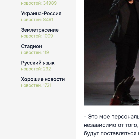
новостей:
34989
Украина-Россия
новостей:
8491
Землетрясение
новостей:
1009
Стадион
новостей:
119
Русский язык
новостей:
292
Хорошие новости
новостей:
1721
- Это мое персональ
независимо от того,
будут поставляться 