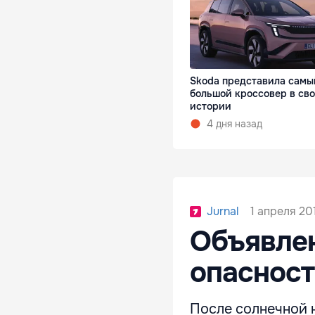
Skoda представила самы
большой кроссовер в св
истории
4 дня назад
1 апреля 201
Jurnal
Объявле
опасност
После солнечной 