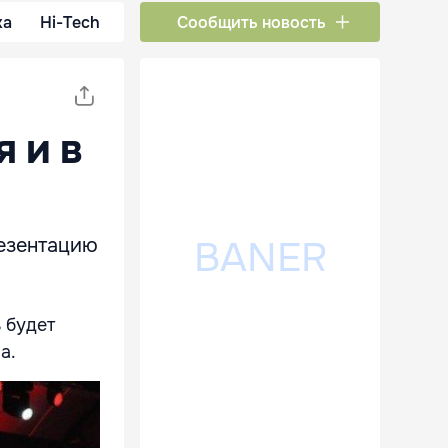
ка
Hi-Tech
Сообщить новость
я и в
резентацию
 будет
ва.