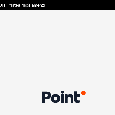
ură liniștea riscă amenzi