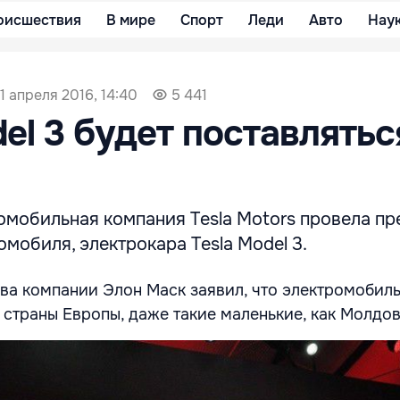
оисшествия
В мире
Спорт
Леди
Авто
Нау
1 апреля 2016, 14:40
5 441
el 3 будет поставлятьс
омобильная компания Tesla Motors провела п
омобиля, электрокара Tesla Model 3.
ва компании Элон Маск заявил, что электромобиль
е страны Европы, даже такие маленькие, как Молдо