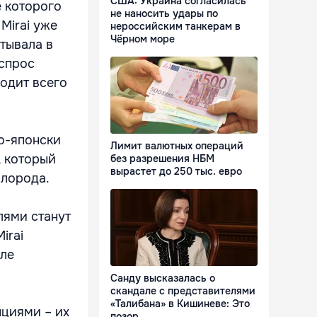
США: Украина согласилась
е которого
не наносить удары по
Mirai уже
нероссийским танкерам в
Чёрном море
тывала в
 спрос
ходит всего
по-японски
Лимит валютных операций
, который
без разрешения НБМ
вырастет до 250 тыс. евро
слорода.
лями станут
irai
еле
Санду высказалась о
скандале с представителями
«Талибана» в Кишиневе: Это
нциями – их
позор