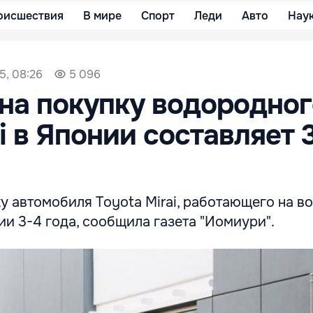
оисшествия
В мире
Спорт
Леди
Авто
Нау
5, 08:26
5 096
на покупку водородног
ai в Японии составляет 
у автомобиля Toyota Mirai, работающего на в
ии 3-4 года, сообщила газета "Иомиури".