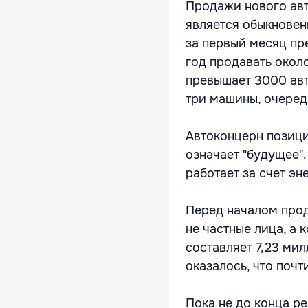
Продажи нового авт
является обыкновенн
за первый месяц пр
год продавать окол
превышает 3000 авто
три машины, очередь
Автоконцерн позици
означает "будущее"
работает за счет э
Перед началом прод
не частные лица, а 
составляет 7,23 мил
оказалось, что почт
Пока не до конца р