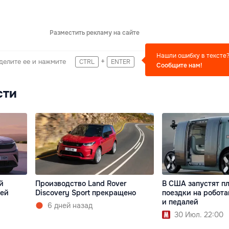
Разместить рекламу на сайте
Нашли ошибку в тексте
+
делите ее и нажмите
CTRL
ENTER
Сообщите нам!
сти
й
Производство Land Rover
В США запустят п
оей
Discovery Sport прекращено
поездки на робота
и педалей
6 дней назад
30 Июл. 22:00