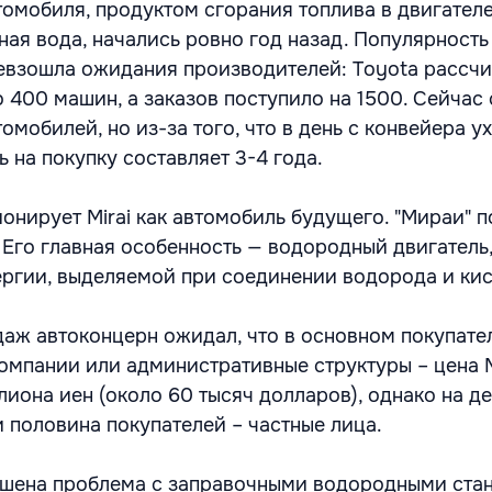
омобиля, продуктом сгорания топлива в двигател
ая вода, начались ровно год назад. Популярность 
евзошла ожидания производителей: Toyota рассчи
о 400 машин, а заказов поступило на 1500. Сейчас
мобилей, но из-за того, что в день с конвейера у
 на покупку составляет 3-4 года.
онирует Mirai как автомобиль будущего. "Мираи" 
. Его главная особенность — водородный двигатель
нергии, выделяемой при соединении водорода и ки
аж автоконцерн ожидал, что в основном покупате
компании или административные структуры – цена M
лиона иен (около 60 тысяч долларов), однако на д
и половина покупателей – частные лица.
ешена проблема с заправочными водородными ста