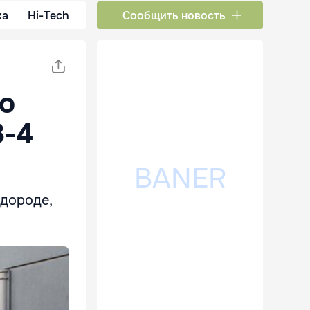
ка
Hi-Tech
Сообщить новость
о
3-4
одороде,