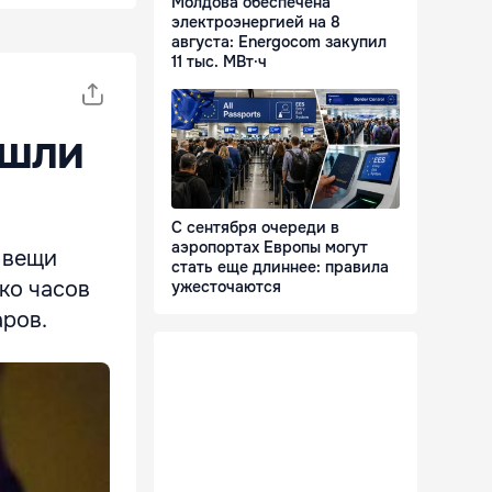
Молдова обеспечена
электроэнергией на 8
августа: Energocom закупил
11 тыс. МВт·ч
ушли
С сентября очереди в
аэропортах Европы могут
 вещи
стать еще длиннее: правила
ко часов
ужесточаются
аров.