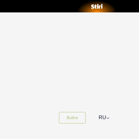
⌵
RU
Войти