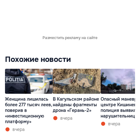
Разместить рекламу на сайте
Похожие новости
Женщина лишилась
В Кагульском районе
Опасный маневр 
более 277 тысяч леев,
найдены фрагменты
центре Кишинева
поверив в
дрона «Герань-2»
полиция выявила
«инвестиционную
нарушительницу
вчера
платформу»
вчера
вчера