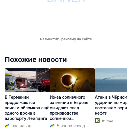
Разместить рекламу на сайте
Похожие новости
В Германии
Из-за солнечного
Атаки в Чёрном м
продолжаются
затмения в Европе
ударили по миро
поиски обломков ещё
ожидают спад
поставкам зерна 
одного дрона в
производства
нефти
аэропорту Лейпцига
солнечной
вчера
электроэнергии
час назад
5 часов назад