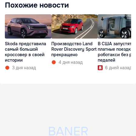
Похожие новости
Skoda представила
Производство Land
В США запустят
самый большой
Rover Discovery Sport
платные поездки 
кроссовер в своей
прекращено
роботакси без ру
истории
педалей
4 дня назад
3 дня назад
6 дней назад