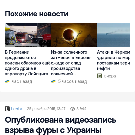
Похожие новости
В Германии
Из-за солнечного
Атаки в Чёрном м
продолжаются
затмения в Европе
ударили по миро
поиски обломков ещё
ожидают спад
поставкам зерна 
одного дрона в
производства
нефти
аэропорту Лейпцига
солнечной
вчера
электроэнергии
час назад
5 часов назад
Lenta
29 декабря 2015, 13:47
3 944
Опубликована видеозапись
взрыва фуры с Украины