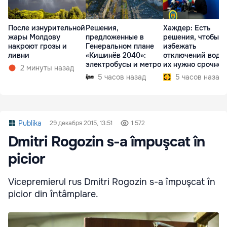
После изнурительной
Решения,
Хаждер: Есть
жары Молдову
предложенные в
решения, чтобы
накроют грозы и
Генеральном плане
избежать
ливни
«Кишинёв 2040»:
отключений воды,
электробусы и метро
их нужно срочно
2 минуты назад
внедрить
5 часов назад
5 часов назад
Publika
29 декабря 2015, 13:51
1 572
Dmitri Rogozin s-a împuşcat în
picior
Vicepremierul rus Dmitri Rogozin s-a împuşcat în
picior din întâmplare.