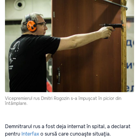
Vicepremierul rus Dmitri Rogozin s-a împuşcat în picior din
întâmplare.
Demnitrarul rus a fost deja internat în spital, a declarat
pentru
Interfax
o sursă care cunoaşte situaţia.