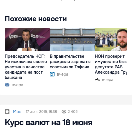
Похожие новости
Председатель НСГ:
В правительстве
НОН проверит
Не исключаю своего
раскрыли зарплаты
имущество бывше
участия в качестве
советников Тофана
депутата PAS
кандидата на пост
Александра Труб
вчера
башкана
вчера
вчера
Mbc
17 июня 2015, 18:38
2 405
Курс валют на 18 июня