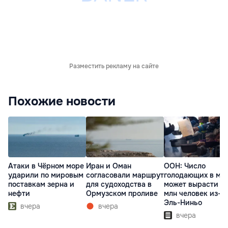
Разместить рекламу на сайте
Похожие новости
Атаки в Чёрном море
Иран и Оман
ООН: Число
ударили по мировым
согласовали маршрут
голодающих в ми
поставкам зерна и
для судоходства в
может вырасти д
нефти
Ормузском проливе
млн человек из-з
Эль-Ниньо
вчера
вчера
вчера