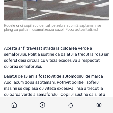
Rudele unui copil accidentat pe zebra acum 2 saptamani se
plang ca politia musamalizeaza cazul. Foto: actualitati.md
Acesta ar fi travesat strada la culoarea verde a
semaforului. Politia sustine ca baiatul a trecut la rosu iar
soferul desi circula cu viteza execesiva a respectat
culorea semaforului.
Baiatul de 13 ani a fost lovit de automobilul de marca
Audi acum doua saptamani. Potrivit politiei, soferul
masinii se deplasa cu viteza excesiva, insa a trecut la
culoarea verde a semaforului. Copilul sustine ca si el a
traversat regulamentar strada pe zebra.
“ Stăm şi aşteptăm. Se aprinde culoarea verde. Pe prima