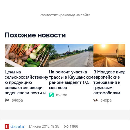
Разместить рекламу на сайте
Похожие новости
Цены на
На ремонт участка
В Молдове внедр
сельскохозяйственну
трассы в Каушанском
европейские
ю продукцию
районе выделят 17,5
требования к
снижаются: овощи
млн леев
грузовым
подешевели почти на
автомобилям
вчера
30%
вчера
вчера
Gazeta
17 июня 2015, 18:35
1 866