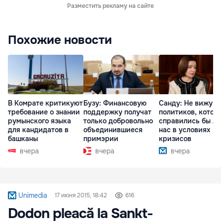
Разместить рекламу на сайте
Похожие новости
В Комрате критикуют
Бузу: Финансовую
Санду: Не вижу
требование о знании
поддержку получат
политиков, котор
румынского языка
только добровольно
справились бы л
для кандидатов в
объединившиеся
нас в условиях
башканы
примэрии
кризисов
вчера
вчера
вчера
Unimedia
17 июня 2015, 18:42
616
Dodon pleacă la Sankt-