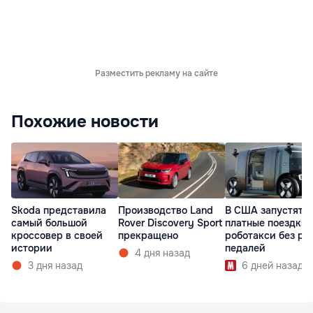
Разместить рекламу на сайте
Похожие новости
Skoda представила
Производство Land
В США запустят
самый большой
Rover Discovery Sport
платные поездки 
кроссовер в своей
прекращено
роботакси без ру
истории
педалей
4 дня назад
3 дня назад
6 дней назад