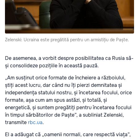
Zelenski: Ucraina este pregătită pentru un armistițiu de Paște.
De asemenea, a vorbit despre posibilitatea ca Rusia să-
și consolideze pozițiile în această pauză.
„Am susținut orice formate de încheiere a războiului,
știți acest lucru, dar când nu îți pierzi demnitatea și
independența statului nostru, și încetarea focului, orice
formate, așa cum am spus astăzi, și totală, și
energetică, și suntem pregătiți pentru încetarea focului
în timpul sărbătorilor de Paște”, a subliniat Zelenski,
transmite
rbc.ua
.
El a adăugat că „oamenii normali, care respectă viața”,