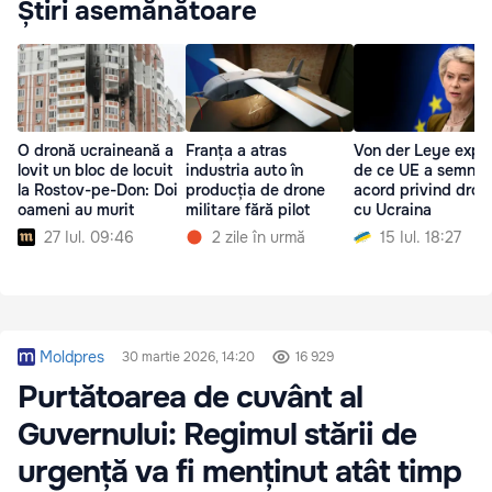
Știri asemănătoare
O dronă ucraineană a
Franța a atras
Von der Leye expli
lovit un bloc de locuit
industria auto în
de ce UE a semnat
la Rostov-pe-Don: Doi
producția de drone
acord privind dron
oameni au murit
militare fără pilot
cu Ucraina
27 Iul. 09:46
2 zile în urmă
15 Iul. 18:27
Moldpres
30 martie 2026, 14:20
16 929
Purtătoarea de cuvânt al
Guvernului: Regimul stării de
urgență va fi menținut atât timp