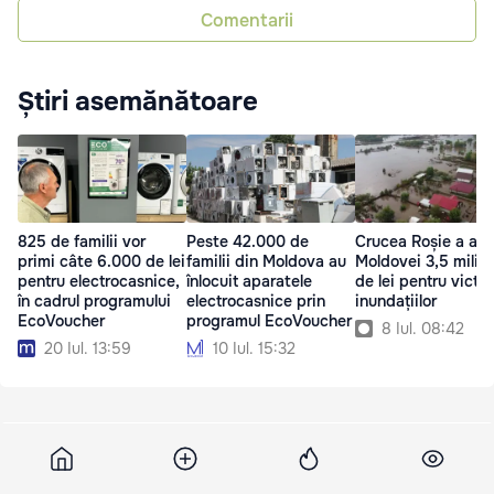
Comentarii
Știri asemănătoare
825 de familii vor
Peste 42.000 de
Crucea Roșie a alo
primi câte 6.000 de lei
familii din Moldova au
Moldovei 3,5 milio
pentru electrocasnice,
înlocuit aparatele
de lei pentru victi
în cadrul programului
electrocasnice prin
inundațiilor
EcoVoucher
programul EcoVoucher
8 Iul. 08:42
20 Iul. 13:59
10 Iul. 15:32
Tvrmoldova
30 martie 2026, 14:03
11 609
Trei lebede moarte au fost