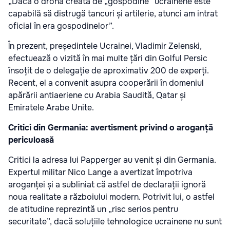
„Dacă o dronă creată de „gospodine” ucrainene este
capabilă să distrugă tancuri și artilerie, atunci am intrat
oficial în era gospodinelor”.
În prezent, președintele Ucrainei, Vladimir Zelenski,
efectuează o vizită în mai multe țări din Golful Persic
însoțit de o delegație de aproximativ 200 de experți.
Recent, el a convenit asupra cooperării în domeniul
apărării antiaeriene cu Arabia Saudită, Qatar și
Emiratele Arabe Unite.
Critici din Germania: avertisment privind o aroganță
periculoasă
Critici la adresa lui Papperger au venit și din Germania.
Expertul militar Nico Lange a avertizat împotriva
aroganței și a subliniat că astfel de declarații ignoră
noua realitate a războiului modern. Potrivit lui, o astfel
de atitudine reprezintă un „risc serios pentru
securitate”, dacă soluțiile tehnologice ucrainene nu sunt