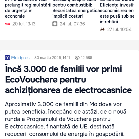
prelungit regimul stării
pentru combustibil:
Eficiența investițiil
de urgență în
Securitatea energetică
economisirea energ
economie
implică costuri
este pusă sub sem
întrebării
20 Iul. 13:13
24 Iul. 07:36
27 Iul. 10:54
Moldpres
30 martie 2026, 14:11
12 599
Încă 3.000 de familii vor primi
EcoVouchere pentru
achiziționarea de electrocasnice
Aproximativ 3.000 de familii din Moldova vor
putea beneficia, începând de astăzi, de o nouă
rundă a Programului de Vouchere pentru
Electrocasnice, finanțată de UE, destinată
reducerii consumului de energie în gospodării.