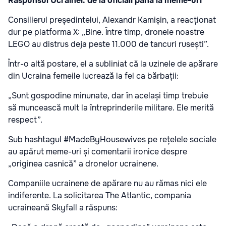
Răspunsul Ucrainei: de la oficiali până la meme-uri
Consilierul președintelui, Alexandr Kamișin, a reacționat
dur pe platforma X: „Bine. Între timp, dronele noastre
LEGO au distrus deja peste 11.000 de tancuri rusești”.
Într-o altă postare, el a subliniat că la uzinele de apărare
din Ucraina femeile lucrează la fel ca bărbații:
„Sunt gospodine minunate, dar în același timp trebuie
să muncească mult la întreprinderile militare. Ele merită
respect”.
Sub hashtagul #MadeByHousewives pe rețelele sociale
au apărut meme-uri și comentarii ironice despre
„originea casnică” a dronelor ucrainene.
Companiile ucrainene de apărare nu au rămas nici ele
indiferente. La solicitarea The Atlantic, compania
ucraineană Skyfall a răspuns: