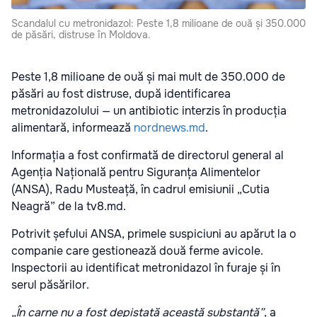
Scandalul cu metronidazol: Peste 1,8 milioane de ouă și 350.000
de păsări, distruse în Moldova.
Peste 1,8 milioane de ouă și mai mult de 350.000 de
păsări au fost distruse, după identificarea
metronidazolului — un antibiotic interzis în producția
alimentară, informează
nordnews.md
.
Informația a fost confirmată de directorul general al
Agenția Națională pentru Siguranța Alimentelor
(ANSA),
Radu Musteață
, în cadrul emisiunii „Cutia
Neagră” de la tv8.md.
Potrivit șefului ANSA, primele suspiciuni au apărut la o
companie care gestionează două ferme avicole.
Inspectorii au identificat metronidazol în furaje și în
serul păsărilor.
„În carne nu a fost depistată această substanță”
, a