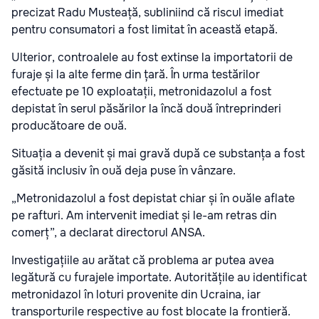
precizat Radu Musteață, subliniind că riscul imediat
pentru consumatori a fost limitat în această etapă.
Ulterior, controalele au fost extinse la importatorii de
furaje și la alte ferme din țară. În urma testărilor
efectuate pe 10 exploatații, metronidazolul a fost
depistat în serul păsărilor la încă două întreprinderi
producătoare de ouă.
Situația a devenit și mai gravă după ce substanța a fost
găsită inclusiv în ouă deja puse în vânzare.
„Metronidazolul a fost depistat chiar și în ouăle aflate
pe rafturi. Am intervenit imediat și le-am retras din
comerț”, a declarat directorul ANSA.
Investigațiile au arătat că problema ar putea avea
legătură cu furajele importate. Autoritățile au identificat
metronidazol în loturi provenite din Ucraina, iar
transporturile respective au fost blocate la frontieră.