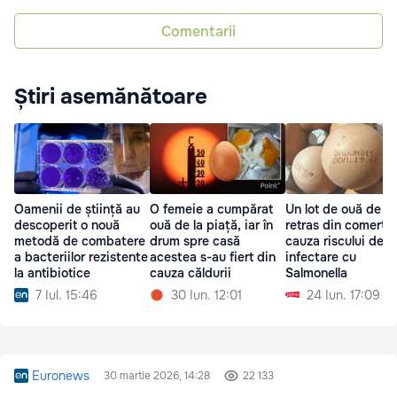
Comentarii
Știri asemănătoare
Oamenii de știință au
O femeie a cumpărat
Un lot de ouă de g
descoperit o nouă
ouă de la piață, iar în
retras din comerț d
metodă de combatere
drum spre casă
cauza riscului de
a bacteriilor rezistente
acestea s-au fiert din
infectare cu
la antibiotice
cauza căldurii
Salmonella
7 Iul. 15:46
30 Iun. 12:01
24 Iun. 17:09
Euronews
30 martie 2026, 14:28
22 133