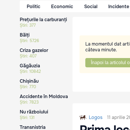
Politic
Economic
Social
Incidente
Prețurile la carburanți
Știri:
377
Bălți
Știri:
5726
La momentul dat artic
câteva minute.
Criza gazelor
Știri:
407
Înapoi la articolul o
Găgăuzia
Știri:
10842
Chișinău
Știri:
770
Accidente în Moldova
Știri:
7823
Nu războiului
11 aprilie 
Logos
Știri:
131
Prima lo
Transnistria