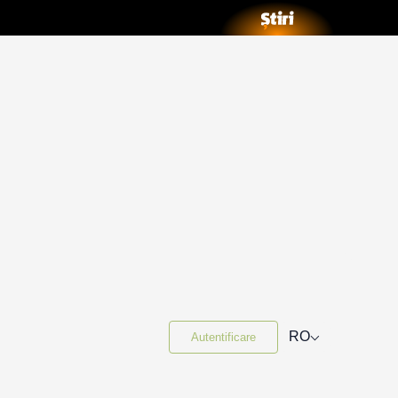
⌵
RO
Autentificare