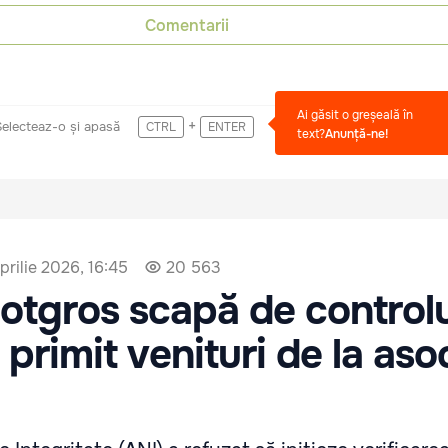
Comentarii
Ai găsit o greșeală în
+
Selecteaz-o și apasă
CTRL
ENTER
text?
Anunță-ne!
aprilie 2026, 16:45
20 563
otgros scapă de controlu
primit venituri de la aso
"