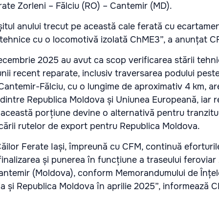
erate Zorleni – Fălciu (RO) – Cantemir (MD).
itul anului trecut pe această cale ferată cu ecartamen
 tehnice cu o locomotivă izolată ChME3”, a anunțat C
ecembrie 2025 au avut ca scop verificarea stării tehni
iunii recent reparate, inclusiv traversarea podului peste
Cantemir-Fălciu, cu o lungime de aproximativ 4 km, are
a dintre Republica Moldova și Uniunea Europeană, iar r
e această porțiune devine o alternativă pentru tranzitu
icării rutelor de export pentru Republica Moldova.
ăilor Ferate Iași, împreună cu CFM, continuă eforturil
nalizarea și punerea în funcțiune a traseului feroviar 
Cantemir (Moldova), conform Memorandumului de Înțe
 și Republica Moldova în aprilie 2025”, informează 