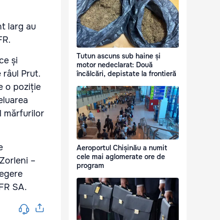
t larg au
FR.
Tutun ascuns sub haine și
ce și
motor nedeclarat: Două
 râul Prut.
încălcări, depistate la frontieră
 o poziție
eluarea
l mărfurilor
e
Aeroportul Chișinău a numit
cele mai aglomerate ore de
Zorleni –
program
legere
CFR SA.