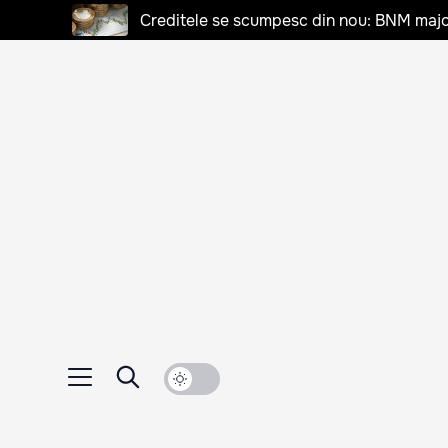
Creditele se scumpesc din nou: BNM majo