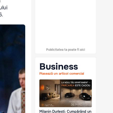
a
ului
6.
Publicitatea ta poate fi aici
Business
Plasează un articol comercial
Milanin Durlești: Cumpărând un