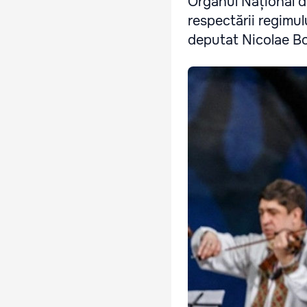
Organul Național de
respectării regimulu
deputat Nicolae Bo