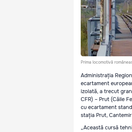
Prima locomotivă româneas
Administrația Regiona
ecartament european
izolată, a trecut gr
CFR) – Prut (Căile Fe
cu ecartament standa
stația Prut, Cantemi
„Această cursă tehni