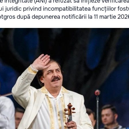
 Integritate (ANI) a refuzat să inițieze verificare
i juridic privind incompatibilitatea funcțiilor fost
tgros după depunerea notificării la 11 martie 202