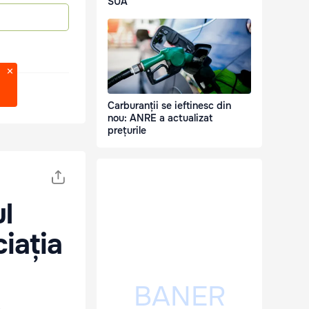
SUA
Carburanții se ieftinesc din
nou: ANRE a actualizat
prețurile
l
ciația