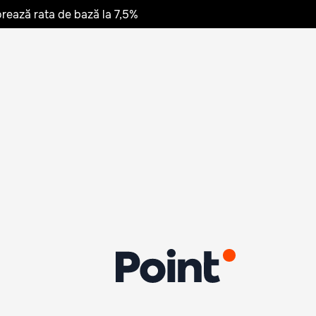
rează rata de bază la 7,5%