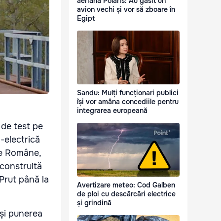
aeriană Polaris: Au găsit un
avion vechi și vor să zboare în
Egipt
Sandu: Mulți funcționari publici
își vor amâna concediile pentru
integrarea europeană
 de test pe
-electrică
te Române,
 construită
Prut până la
Avertizare meteo: Cod Galben
de ploi cu descărcări electrice
și grindină
 și punerea