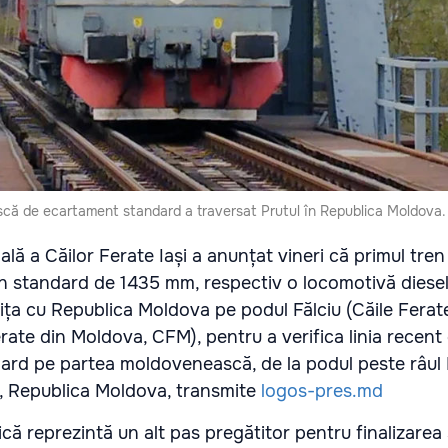
că de ecartament standard a traversat Prutul în Republica Moldova.
lă a Căilor Ferate Iași a anunțat vineri că primul tren
 standard de 1435 mm, respectiv o locomotivă diesel
anița cu Republica Moldova pe podul Fălciu (Căile Fera
rate din Moldova, CFM), pentru a verifica linia recent
rd pe partea moldovenească, de la podul peste râul 
r, Republica Moldova, transmite
logos-pres.md
că reprezintă un alt pas pregătitor pentru finalizarea