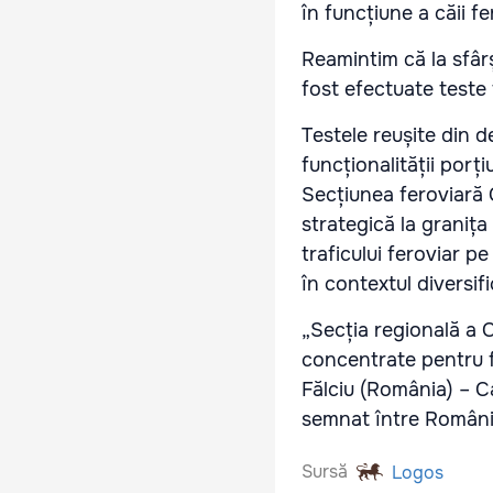
în funcțiune a căii f
Reamintim că la sfârș
fost efectuate teste
Testele reușite din d
funcționalității porț
Secțiunea feroviară 
strategică la graniț
traficului feroviar p
în contextul diversif
„Secția regională a C
concentrate pentru fi
Fălciu (România) – 
semnat între România
Sursă
Logos