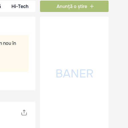
ă
Hi-Tech
Anunță o știre
n nou în