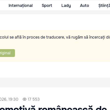
Internațional
Sport
Lady
Auto
Științ
olul se află în proces de traducere, vă rugăm să încercați di
riginal
2026, 19:30
17 553
comotivă românească de