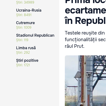
Știri:
34989
ecartamen
Ucraina-Rusia
Știri:
8491
în Repub
Cutremure
Știri:
1009
Testele reușite din
Stadionul Republican
funcționalității sec
Știri:
119
râul Prut.
Limba rusă
Știri:
292
Știri pozitive
Știri:
1721