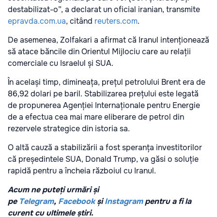
destabilizat-o”, a declarat un oficial iranian, transmite
epravda.com.ua
, citând
reuters.com
.
De asemenea, Zolfakari a afirmat că Iranul intenționează
să atace băncile din Orientul Mijlociu care au relații
comerciale cu Israelul și SUA.
În același timp, dimineața, prețul petrolului Brent era de
86,92 dolari pe baril. Stabilizarea prețului este legată
de propunerea Agenției Internaționale pentru Energie
de a efectua cea mai mare eliberare de petrol din
rezervele strategice din istoria sa.
O altă cauză a stabilizării a fost speranța investitorilor
că președintele SUA, Donald Trump, va găsi o soluție
rapidă pentru a încheia războiul cu Iranul.
Acum ne puteți urmări și
pe
Telegram
,
Facebook
și
Instagram
pentru a fi la
curent cu ultimele știri.