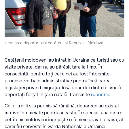
Ucraina a deportat doi cetățeni ai Republicii Moldova.
Cetățenii moldoveni au intrat în Ucraina ca turiști sau cu
vizite private, dar nu au părăsit țara la timp. În
consecință, pentru toți cei cinci au fost întocmite
procese-verbale administrative pentru încălcarea
legislației privind migrația. Însă doar doi dintre ei vor fi
deportați forțat în țara natală, transmite
rupor.md
.
Celor trei li s-a permis să rămână, deoarece au existat
motive întemeiate pentru aceasta. În special, una dintre
cetățenii moldoveni îngrijește o femeie grav bolnavă, al
cărei fiu servește în Garda Națională a Ucrainei –