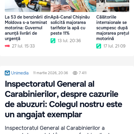
La 53 de benzinării din
Apă-Canal Chișinău
Călătoriile
Moldova s-a terminat
solicită majorarea
interraionale se
motorina: Guvernul
tarifelor la apă cu
scumpesc după
anunță livrări de
peste 11%
majorarea prețului 
urgență
motorină
13 Iul. 20:36
27 Iul. 15:33
17 Iul. 21:09
Unimedia
11 martie 2026, 20:36
7 411
Inspectoratul General al
Carabinierilor, despre cazurile
de abuzuri: Colegul nostru este
un angajat exemplar
Inspectoratul General al Carabinierilor a