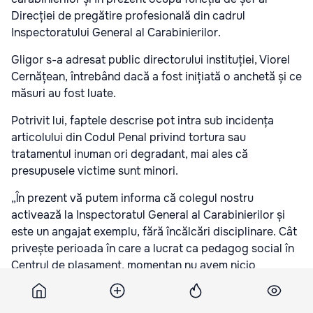
Direcției de pregătire profesională din cadrul
Inspectoratului General al Carabinierilor.
Gligor s-a adresat public directorului instituției, Viorel
Cernățean, întrebând dacă a fost inițiată o anchetă și ce
măsuri au fost luate.
Potrivit lui, faptele descrise pot intra sub incidența
articolului din Codul Penal privind tortura sau
tratamentul inuman ori degradant, mai ales că
presupusele victime sunt minori.
„În prezent vă putem informa că colegul nostru
activează la Inspectoratul General al Carabinierilor și
este un angajat exemplu, fără încălcări disciplinare. Cât
privește perioada în care a lucrat ca pedagog social în
Centrul de plasament, momentan nu avem nicio
informație. Continuăm să documentăm cazul”, au
răspuns reprezentanții Inspectoratului General al