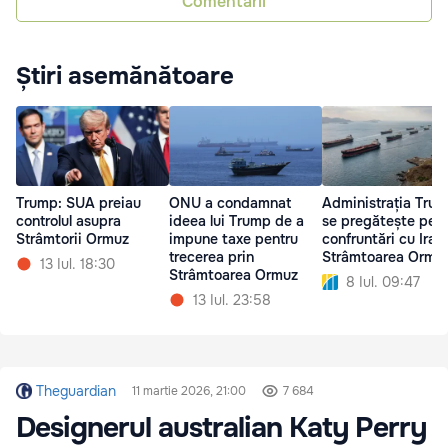
Comentarii
Știri asemănătoare
Trump: SUA preiau
ONU a condamnat
Administrația Tru
controlul asupra
ideea lui Trump de a
se pregătește pent
Strâmtorii Ormuz
impune taxe pentru
confruntări cu Iranu
trecerea prin
Strâmtoarea Ormu
13 Iul. 18:30
Strâmtoarea Ormuz
8 Iul. 09:47
13 Iul. 23:58
Theguardian
11 martie 2026, 21:00
7 684
Designerul australian Katy Perry