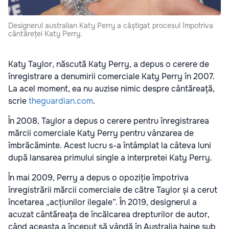
Designerul australian Katy Perry a câștigat procesul împotriva
cântăreței Katy Perry.
Katy Taylor, născută Katy Perry, a depus o cerere de
înregistrare a denumirii comerciale Katy Perry în 2007.
La acel moment, ea nu auzise nimic despre cântăreață,
scrie
theguardian.com
.
În 2008, Taylor a depus o cerere pentru înregistrarea
mărcii comerciale Katy Perry pentru vânzarea de
îmbrăcăminte. Acest lucru s-a întâmplat la câteva luni
după lansarea primului single a interpretei Katy Perry.
În mai 2009, Perry a depus o opoziție împotriva
înregistrării mărcii comerciale de către Taylor și a cerut
încetarea „acțiunilor ilegale”. În 2019, designerul a
acuzat cântăreața de încălcarea drepturilor de autor,
când aceasta a început să vândă în Australia haine sub