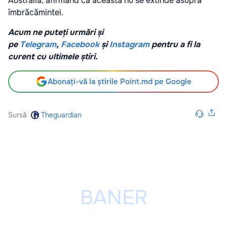
Australia, afirmând că aceasta nu se extinde asupra
îmbrăcămintei.
Acum ne puteți urmări și
pe
Telegram
,
Facebook
și
Instagram
pentru a fi la
curent cu ultimele știri.
Abonați-vă la știrile Point.md pe Google
Sursă
Theguardian