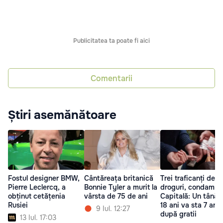
Publicitatea ta poate fi aici
Comentarii
Știri asemănătoare
Fostul designer BMW,
Cântăreața britanică
Trei traficanți de
Pierre Leclercq, a
Bonnie Tyler a murit la
droguri, condamnaț
obținut cetățenia
vârsta de 75 de ani
Capitală: Un tânăr
Rusiei
18 ani va sta 7 ani
9 Iul. 12:27
după gratii
13 Iul. 17:03