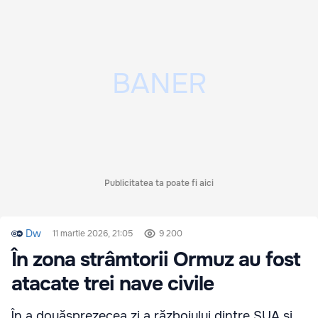
Publicitatea ta poate fi aici
Dw
11 martie 2026, 21:05
9 200
În zona strâmtorii Ormuz au fost
atacate trei nave civile
În a douăsprezecea zi a războiului dintre SUA și