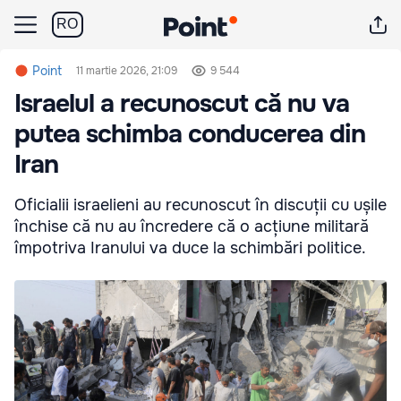
RO
Point
11 martie 2026, 21:09
9 544
Israelul a recunoscut că nu va
putea schimba conducerea din
Iran
Oficialii israelieni au recunoscut în discuții cu ușile
închise că nu au încredere că o acțiune militară
împotriva Iranului va duce la schimbări politice.