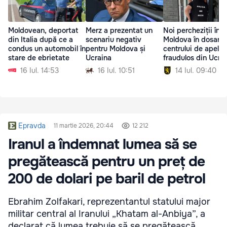
Moldovean, deportat
Merz a prezentat un
Noi percheziții în
din Italia după ce a
scenariu negativ
Moldova în dosarul
condus un automobil în
pentru Moldova și
centrului de apel
stare de ebrietate
Ucraina
fraudulos din Ucra
16 Iul. 14:53
16 Iul. 10:51
14 Iul. 09:40
Epravda
11 martie 2026, 20:44
12 212
Iranul a îndemnat lumea să se
pregătească pentru un preț de
200 de dolari pe baril de petrol
Ebrahim Zolfakari, reprezentantul statului major
militar central al Iranului „Khatam al-Anbiya”, a
declarat că lumea trebuie să se pregătească