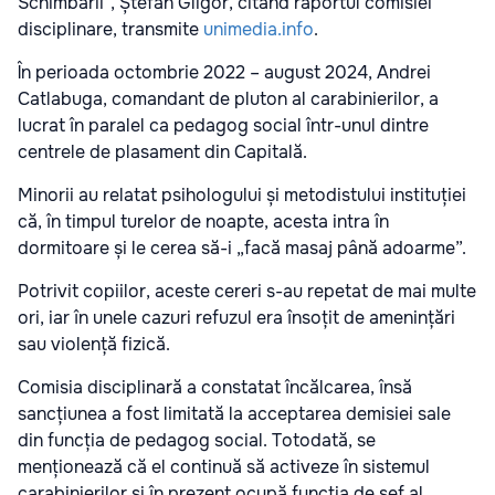
Schimbării”, Ștefan Gligor, citând raportul comisiei
disciplinare, transmite
unimedia.info
.
În perioada octombrie 2022 – august 2024, Andrei
Catlabuga, comandant de pluton al carabinierilor, a
lucrat în paralel ca pedagog social într-unul dintre
centrele de plasament din Capitală.
Minorii au relatat psihologului și metodistului instituției
că, în timpul turelor de noapte, acesta intra în
dormitoare și le cerea să-i „facă masaj până adoarme”.
Potrivit copiilor, aceste cereri s-au repetat de mai multe
ori, iar în unele cazuri refuzul era însoțit de amenințări
sau violență fizică.
Comisia disciplinară a constatat încălcarea, însă
sancțiunea a fost limitată la acceptarea demisiei sale
din funcția de pedagog social. Totodată, se
menționează că el continuă să activeze în sistemul
carabinierilor și în prezent ocupă funcția de șef al