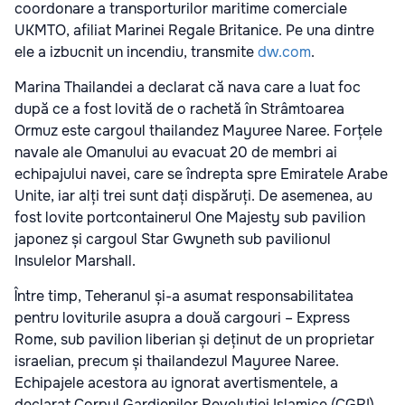
coordonare a transporturilor maritime comerciale
UKMTO, afiliat Marinei Regale Britanice. Pe una dintre
ele a izbucnit un incendiu, transmite
dw.com
.
Marina Thailandei a declarat că nava care a luat foc
după ce a fost lovită de o rachetă în Strâmtoarea
Ormuz este cargoul thailandez Mayuree Naree. Forțele
navale ale Omanului au evacuat 20 de membri ai
echipajului navei, care se îndrepta spre Emiratele Arabe
Unite, iar alți trei sunt dați dispăruți. De asemenea, au
fost lovite portcontainerul One Majesty sub pavilion
japonez și cargoul Star Gwyneth sub pavilionul
Insulelor Marshall.
Între timp, Teheranul și-a asumat responsabilitatea
pentru loviturile asupra a două cargouri – Express
Rome, sub pavilion liberian și deținut de un proprietar
israelian, precum și thailandezul Mayuree Naree.
Echipajele acestora au ignorat avertismentele, a
declarat Corpul Gardienilor Revoluției Islamice (CGRI),