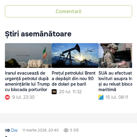
Comentarii
Știri asemănătoare
Iranul evacuează de
Prețul petrolului Brent
SUA au efectuat no
urgență petrolul după
a depășit din nou 90
lovituri asupra Iran
amenințările lui Trump
de dolari pe baril
și au reluat blocad
cu blocada porturilor
maritimă
20 Iul. 11:32
9 Iul. 23:30
15 Iul. 08:11
Dw
11 martie 2026, 20:40
5 315