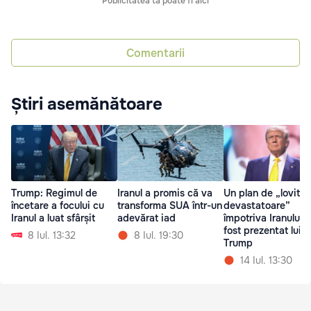
Publicitatea ta poate fi aici
Comentarii
Știri asemănătoare
Trump: Regimul de
Iranul a promis că va
Un plan de „lovitur
încetare a focului cu
transforma SUA într-un
devastatoare”
Iranul a luat sfârșit
adevărat iad
împotriva Iranului i
fost prezentat lui
8 Iul. 13:32
8 Iul. 19:30
Trump
14 Iul. 13:30