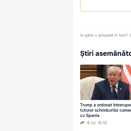
Ai găsit o greșeală în text?
Știri asemănăt
Trump a ordonat întrerupe
tuturor schimburilor comer
cu Spania
8 Iul. 16:10