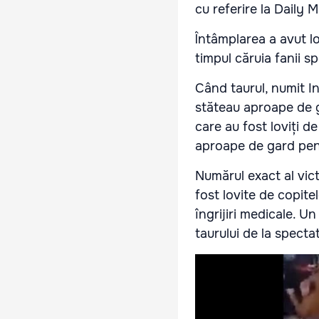
cu referire la Daily Ma
Întâmplarea a avut lo
timpul căruia fanii s
Când taurul, numit In
stăteau aproape de ga
care au fost loviți de
aproape de gard pen
Numărul exact al vic
fost lovite de copite
îngrijiri medicale. U
taurului de la specta