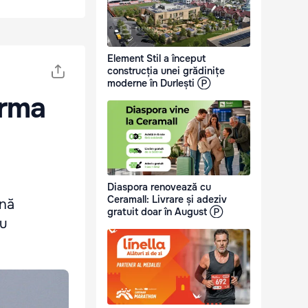
Element Stil a început
construcția unei grădinițe
moderne în Durlești Ⓟ
urma
Diaspora renovează cu
Ceramall: Livrare și adeziv
ană
gratuit doar în August Ⓟ
ru