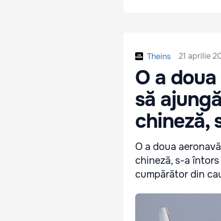
21 aprilie 
Theins
O a doua
să ajungă
chineză, 
O a doua aeronavă 
chineză, s-a întors
cumpărător din cauz