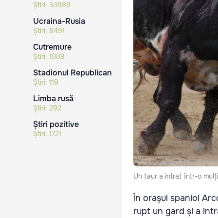
Știri:
34989
Ucraina-Rusia
Știri:
8491
Cutremure
Știri:
1009
Stadionul Republican
Știri:
119
Limba rusă
Știri:
292
Știri pozitive
Știri:
1721
Un taur a intrat într-o mulț
În orașul spaniol Arc
rupt un gard și a int