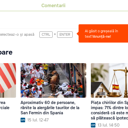
Comentarii
Ai găsit o greșeală în
+
Selecteaz-o și apasă
CTRL
ENTER
text?
Anunță-ne!
oare
rea
Aproximativ 60 de persoane,
Piața chiriilor din S
ciale
rănite la alergările taurilor de la
impas: 71% dintre lo
San Fermin din Spania
consideră că este 
să plătească ipote
15 Iul. 12:47
13 Iul. 14:50