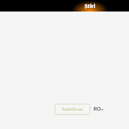
⌵
RO
Autentificare