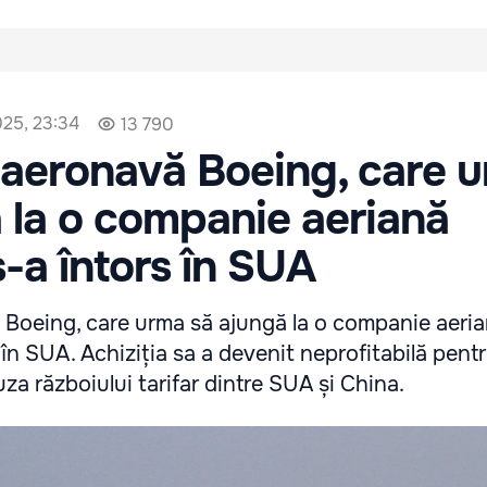
2025, 23:34
13 790
 aeronavă Boeing, care 
 la o companie aeriană
s-a întors în SUA
Boeing, care urma să ajungă la o companie aeri
 în SUA. Achiziția sa a devenit neprofitabilă pent
a războiului tarifar dintre SUA și China.