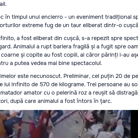
il.
c în timpul unui encierro - un eveniment tradițional sp
porturilor extreme fug de un taur eliberat dintr-o cușcă
finito, a fost eliberat din cușcă, s-a repezit spre spect
rd. Animalul a rupt bariera fragilă și a fugit spre oam
 coarne și copite au fost copiii, ai căror părinți i-au a
tru a putea vedea mai bine spectacolul.
timelor este necunoscut. Preliminar, cel puțin 20 de p
le lui Infinito de 570 de kilograme. Trei persoane au sol
n matador amator cu o pelerină roz a reușit să distragă
tori, după care animalul a fost întors în țarc.