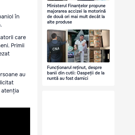
Ministerul Finanțelor propune
majorarea accizei la motorină
aniol în
de două ori mai mult decât la
alte produse
.
atorii care
eni. Primii
șezat
Funcționarul reținut, despre
banii din cutii: Oaspeții de la
ersoane au
nuntă au fost darnici
icitat
 atenția