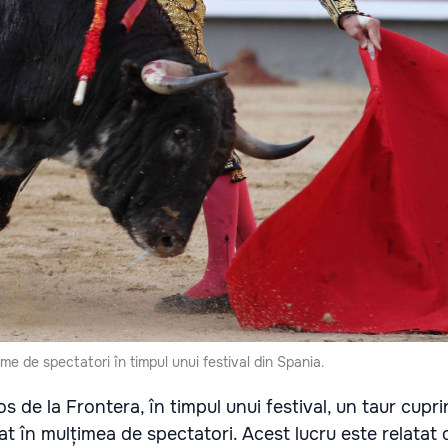
ime de spectatori în timpul unui festival din Spania.
os de la Frontera, în timpul unui festival, un taur cupri
rat în mulțimea de spectatori. Acest lucru este relatat