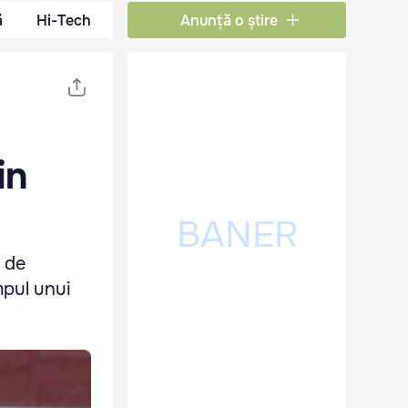
ă
Hi-Tech
Anunță o știre
in
0 de
mpul unui