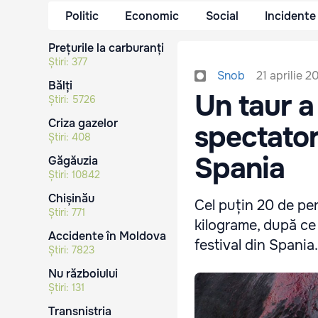
Politic
Economic
Social
Incidente
Prețurile la carburanți
Știri:
377
21 aprilie 2
Snob
Bălți
Un taur a
Știri:
5726
Criza gazelor
spectatori
Știri:
408
Spania
Găgăuzia
Știri:
10842
Chișinău
Cel puțin 20 de per
Știri:
771
kilograme, după ce 
Accidente în Moldova
festival din Spania.
Știri:
7823
Nu războiului
Știri:
131
Transnistria