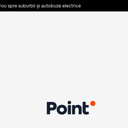
rou spre suburbii și autobuze electrice