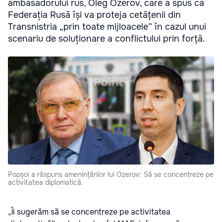
ambasadorului rus, Oleg Ozerov, care a spus că
Federația Rusă își va proteja cetățenii din
Transnistria „prin toate mijloacele” în cazul unui
scenariu de soluționare a conflictului prin forță.
Popșoi a răspuns amenințărilor lui Ozerov: Să se concentreze pe
activitatea diplomatică.
„Îi sugerăm să se concentreze pe activitatea