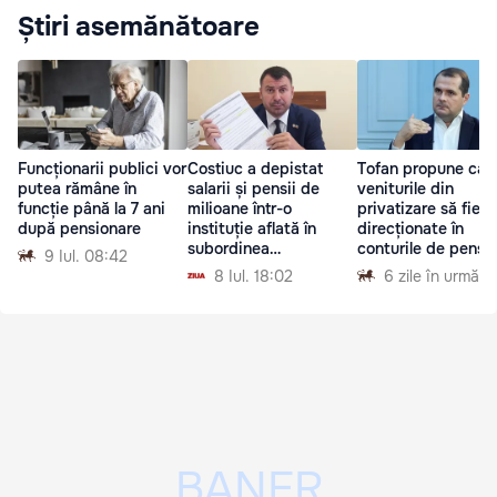
Știri asemănătoare
Funcționarii publici vor
Costiuc a depistat
Tofan propune ca
putea rămâne în
salarii și pensii de
veniturile din
funcție până la 7 ani
milioane într-o
privatizare să fie
după pensionare
instituție aflată în
direcționate în
subordinea
conturile de pensii
9 Iul. 08:42
Ministerului Finanțelor
private ale
8 Iul. 18:02
6 zile în urmă
moldovenilor