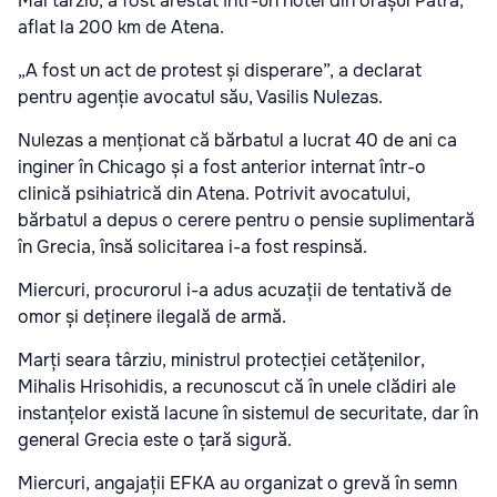
Mai târziu, a fost arestat într-un hotel din orașul Patra,
aflat la 200 km de Atena.
„A fost un act de protest și disperare”, a declarat
pentru agenție avocatul său, Vasilis Nulezas.
Nulezas a menționat că bărbatul a lucrat 40 de ani ca
inginer în Chicago și a fost anterior internat într-o
clinică psihiatrică din Atena. Potrivit avocatului,
bărbatul a depus o cerere pentru o pensie suplimentară
în Grecia, însă solicitarea i-a fost respinsă.
Miercuri, procurorul i-a adus acuzații de tentativă de
omor și deținere ilegală de armă.
Marți seara târziu, ministrul protecției cetățenilor,
Mihalis Hrisohidis, a recunoscut că în unele clădiri ale
instanțelor există lacune în sistemul de securitate, dar în
general Grecia este o țară sigură.
Miercuri, angajații EFKA au organizat o grevă în semn