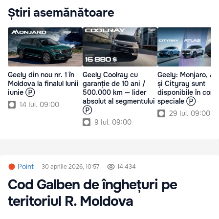
Știri asemănătoare
Geely din nou nr. 1 în
Geely Coolray cu
Geely: Monjaro, At
Moldova la finalul lunii
garanție de 10 ani /
și Cityray sunt
iunie Ⓟ
500.000 km — lider
disponibile în condi
absolut al segmentului
speciale Ⓟ
14 Iul. 09:00
Ⓟ
29 Iul. 09:00
9 Iul. 09:00
Point
30 aprilie 2026, 10:57
14 434
Cod Galben de înghețuri pe
teritoriul R. Moldova