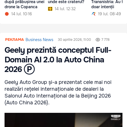
după prăbușirea unei
unde este craterul?
Transnistria: Au fos
drone la Copanca
doar intenții
14 Iul. 12:32
14 Iul. 10:16
19 Iul. 08:49
Business News
30 aprilie 2026, 11:00
7 778
Geely prezintă conceptul Full-
Domain AI 2.0 la Auto China
2026 Ⓟ
Geely Auto Group și-a prezentat cele mai noi
realizări rețelei internaționale de dealeri la
Salonul Auto Internațional de la Beijing 2026
(Auto China 2026).