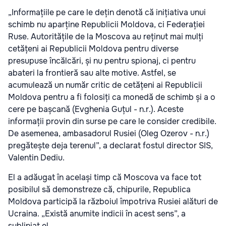
„Informațiile pe care le dețin denotă că inițiativa unui
schimb nu aparține Republicii Moldova, ci Federației
Ruse. Autoritățile de la Moscova au reținut mai mulți
cetățeni ai Republicii Moldova pentru diverse
presupuse încălcări, și nu pentru spionaj, ci pentru
abateri la frontieră sau alte motive. Astfel, se
acumulează un număr critic de cetățeni ai Republicii
Moldova pentru a fi folosiți ca monedă de schimb și a o
cere pe bașcană (Evghenia Guțul - n.r.). Aceste
informații provin din surse pe care le consider credibile.
De asemenea, ambasadorul Rusiei (Oleg Ozerov - n.r.)
pregătește deja terenul”, a declarat fostul director SIS,
Valentin Dediu.
El a adăugat în același timp că Moscova va face tot
posibilul să demonstreze că, chipurile, Republica
Moldova participă la războiul împotriva Rusiei alături de
Ucraina. „Există anumite indicii în acest sens”, a
subliniat el.