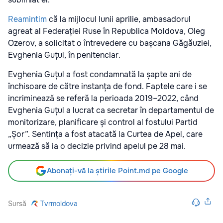
Reamintim
că la mijlocul lunii aprilie, ambasadorul
agreat al Federației Ruse în Republica Moldova, Oleg
Ozerov, a solicitat o întrevedere cu bașcana Găgăuziei,
Evghenia Guțul, în penitenciar.
Evghenia Guțul a fost condamnată la șapte ani de
închisoare de către instanța de fond. Faptele care i se
incriminează se referă la perioada 2019–2022, când
Evghenia Guțul a lucrat ca secretar în departamentul de
monitorizare, planificare și control al fostului Partid
„Șor”. Sentința a fost atacată la Curtea de Apel, care
urmează să ia o decizie privind apelul pe 28 mai.
Abonați-vă la știrile Point.md pe Google
Sursă
Tvrmoldova