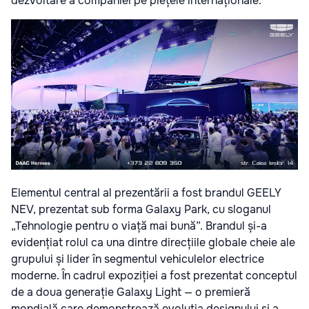
dezvoltare a companiei pe piețele internaționale.
Elementul central al prezentării a fost brandul GEELY
NEV, prezentat sub forma Galaxy Park, cu sloganul
„Tehnologie pentru o viață mai bună”. Brandul și-a
evidențiat rolul ca una dintre direcțiile globale cheie ale
grupului și lider în segmentul vehiculelor electrice
moderne. În cadrul expoziției a fost prezentat conceptul
de a doua generație Galaxy Light — o premieră
mondială care demonstrează evoluția designului și a