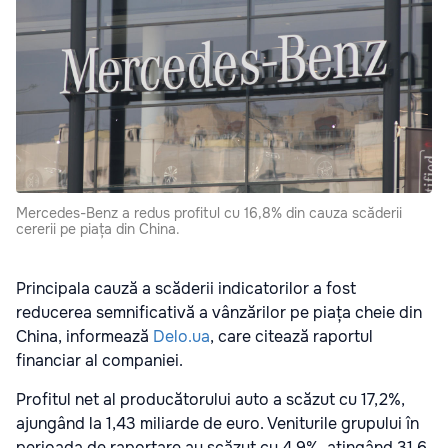
Mercedes-Benz a redus profitul cu 16,8% din cauza scăderii
cererii pe piața din China.
Principala cauză a scăderii indicatorilor a fost
reducerea semnificativă a vânzărilor pe piața cheie din
China, informează
Delo.ua
, care citează raportul
financiar al companiei.
Profitul net al producătorului auto a scăzut cu 17,2%,
ajungând la 1,43 miliarde de euro. Veniturile grupului în
perioada de raportare au scăzut cu 4,9%, atingând 31,6