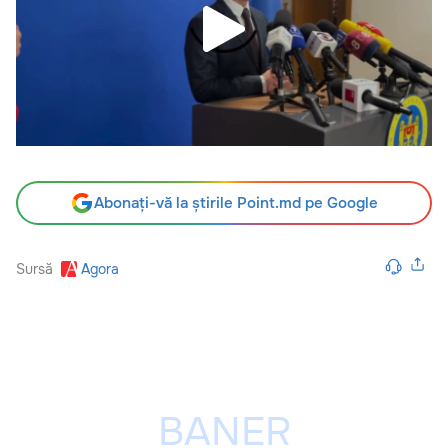
Abonați-vă la știrile Point.md pe Google
Sursă
Agora