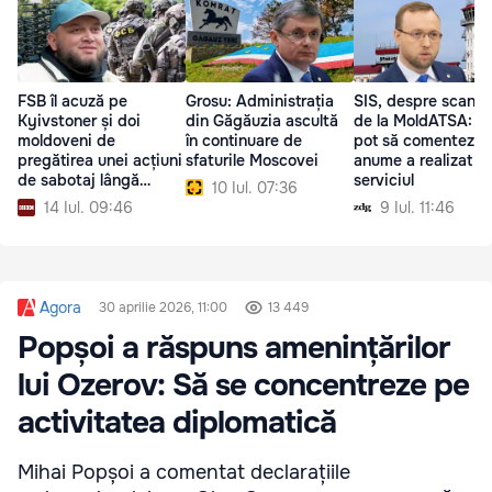
FSB îl acuză pe
Grosu: Administrația
SIS, despre scanda
Kyivstoner și doi
din Găgăuzia ascultă
de la MoldATSA: N
moldoveni de
în continuare de
pot să comentez c
pregătirea unei acțiuni
sfaturile Moscovei
anume a realizat
de sabotaj lângă
serviciul
10 Iul. 07:36
Moscova
14 Iul. 09:46
9 Iul. 11:46
Agora
30 aprilie 2026, 11:00
13 449
Popșoi a răspuns amenințărilor
lui Ozerov: Să se concentreze pe
activitatea diplomatică
Mihai Popșoi a comentat declarațiile