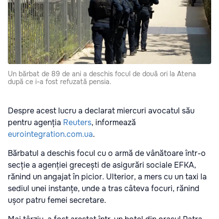
Un bărbat de 89 de ani a deschis focul de două ori la Atena
după ce i-a fost refuzată pensia.
Despre acest lucru a declarat miercuri avocatul său
pentru agenția
Reuters
, informează
eurointegration.com.ua
.
Bărbatul a deschis focul cu o armă de vânătoare într-o
secție a agenției grecești de asigurări sociale EFKA,
rănind un angajat în picior. Ulterior, a mers cu un taxi la
sediul unei instanțe, unde a tras câteva focuri, rănind
ușor patru femei secretare.