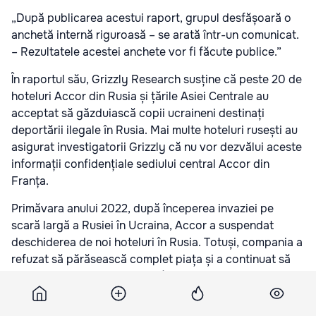
„După publicarea acestui raport, grupul desfășoară o
anchetă internă riguroasă – se arată într-un comunicat.
– Rezultatele acestei anchete vor fi făcute publice.”
În raportul său, Grizzly Research susține că peste 20 de
hoteluri Accor din Rusia și țările Asiei Centrale au
acceptat să găzduiască copii ucraineni destinați
deportării ilegale în Rusia. Mai multe hoteluri rusești au
asigurat investigatorii Grizzly că nu vor dezvălui aceste
informații confidențiale sediului central Accor din
Franța.
Primăvara anului 2022, după începerea invaziei pe
scară largă a Rusiei în Ucraina, Accor a suspendat
deschiderea de noi hoteluri în Rusia. Totuși, compania a
refuzat să părăsească complet piața și a continuat să
opereze peste 50 de unități (inclusiv rețelele Novotel și
Ibis), justificând această decizie prin dorința de a
„sprijini angajații săi”.