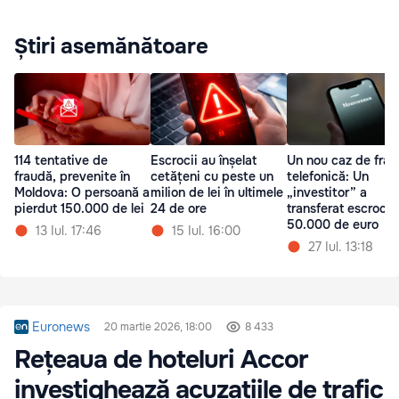
Știri asemănătoare
114 tentative de
Escrocii au înșelat
Un nou caz de fra
fraudă, prevenite în
cetățeni cu peste un
telefonică: Un
Moldova: O persoană a
milion de lei în ultimele
„investitor” a
pierdut 150.000 de lei
24 de ore
transferat escrocilo
50.000 de euro
13 Iul. 17:46
15 Iul. 16:00
27 Iul. 13:18
Euronews
20 martie 2026, 18:00
8 433
Rețeaua de hoteluri Accor
investighează acuzațiile de trafic