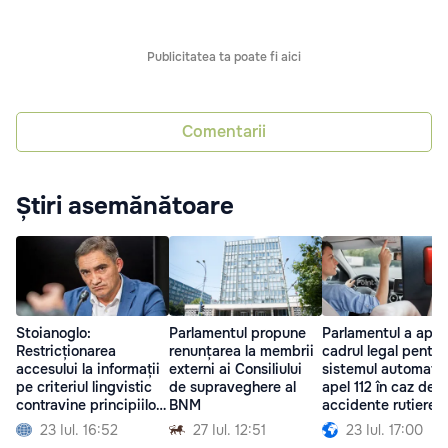
Publicitatea ta poate fi aici
Comentarii
Știri asemănătoare
Stoianoglo:
Parlamentul propune
Parlamentul a apro
Restricționarea
renunțarea la membrii
cadrul legal pentru
accesului la informații
externi ai Consiliului
sistemul automat 
pe criteriul lingvistic
de supraveghere al
apel 112 în caz de
contravine principiilor
BNM
accidente rutiere
europene
23 Iul. 16:52
27 Iul. 12:51
23 Iul. 17:00