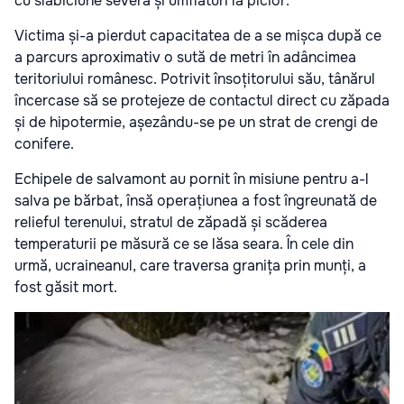
cu slăbiciune severă și umflături la picior.
Victima și-a pierdut capacitatea de a se mișca după ce
a parcurs aproximativ o sută de metri în adâncimea
teritoriului românesc. Potrivit însoțitorului său, tânărul
încercase să se protejeze de contactul direct cu zăpada
și de hipotermie, așezându-se pe un strat de crengi de
conifere.
Echipele de salvamont au pornit în misiune pentru a-l
salva pe bărbat, însă operațiunea a fost îngreunată de
relieful terenului, stratul de zăpadă și scăderea
temperaturii pe măsură ce se lăsa seara. În cele din
urmă, ucraineanul, care traversa granița prin munți, a
fost găsit mort.