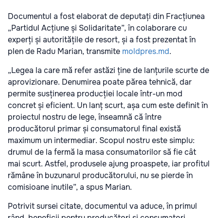
Documentul a fost elaborat de deputați din Fracțiunea
„Partidul Acțiune și Solidaritate”, în colaborare cu
experți și autoritățile de resort, și a fost prezentat în
plen de Radu Marian, transmite
moldpres.md
.
„Legea la care mă refer astăzi ține de lanțurile scurte de
aprovizionare. Denumirea poate părea tehnică, dar
permite susținerea producției locale într-un mod
concret și eficient. Un lanț scurt, așa cum este definit în
proiectul nostru de lege, înseamnă că între
producătorul primar și consumatorul final există
maximum un intermediar. Scopul nostru este simplu:
drumul de la fermă la masa consumatorilor să fie cât
mai scurt. Astfel, produsele ajung proaspete, iar profitul
rămâne în buzunarul producătorului, nu se pierde în
comisioane inutile”, a spus Marian.
Potrivit sursei citate, documentul va aduce, în primul
rând, beneficii pentru producători și consumatori.