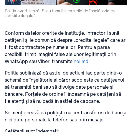
Poliția avertizează: S-au înmulțit cazurile de înșelătorie cu
„credite ilegale”.
Conform datelor oferite de instituție, infractorii sună
cetățenii și le comunică despre „credite ilegale” care ar
fi fost contractate pe numele lor. Pentru a părea
credibili, trimit imagini false ale unor legitimații prin
WhatsApp sau Viber, transmite
noi.md
.
Poliția subliniază că astfel de acțiuni fac parte dintr-o
schemă de înșelătorie al căror scop este ca cetățeanul
să transmită bani sau să divulge date personale și
bancare. Forțele de ordine îi îndeamnă pe cetățeni să
fie atenți și să nu cadă în astfel de capcane.
Se menționează că polițiștii nu cer transferuri de bani și
nici date personale la telefon sau prin mesaje.
Cetățenii sunt îndemnați: