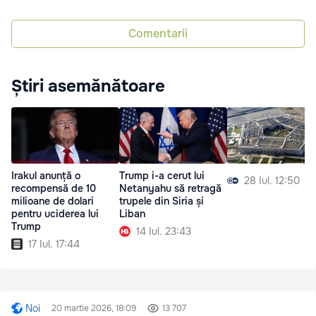
Comentarii
Știri asemănătoare
Irakul anunță o
Trump i-a cerut lui
28 Iul. 12:50
recompensă de 10
Netanyahu să retragă
milioane de dolari
trupele din Siria și
pentru uciderea lui
Liban
Trump
14 Iul. 23:43
17 Iul. 17:44
Noi
20 martie 2026, 18:09
13 707