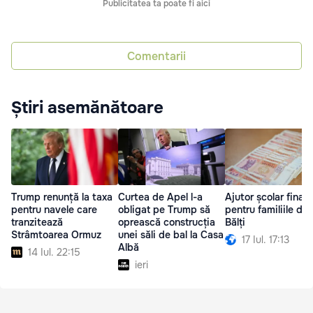
Publicitatea ta poate fi aici
Comentarii
Știri asemănătoare
Trump renunță la taxa
Curtea de Apel l-a
Ajutor școlar finan
pentru navele care
obligat pe Trump să
pentru familiile din
tranzitează
oprească construcția
Bălți
Strâmtoarea Ormuz
unei săli de bal la Casa
17 Iul. 17:13
Albă
14 Iul. 22:15
ieri