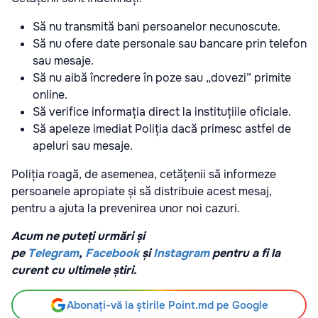
Să nu transmită bani persoanelor necunoscute.
Să nu ofere date personale sau bancare prin telefon
sau mesaje.
Să nu aibă încredere în poze sau „dovezi” primite
online.
Să verifice informația direct la instituțiile oficiale.
Să apeleze imediat Poliția dacă primesc astfel de
apeluri sau mesaje.
Poliția roagă, de asemenea, cetățenii să informeze
persoanele apropiate și să distribuie acest mesaj,
pentru a ajuta la prevenirea unor noi cazuri.
Acum ne puteți urmări și
pe
Telegram
,
Facebook
și
Instagram
pentru a fi la
curent cu ultimele știri.
Abonați-vă la știrile Point.md pe Google