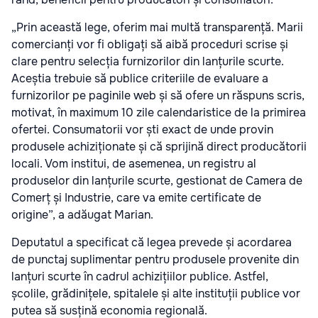
„Prin această lege, oferim mai multă transparență. Marii
comercianți vor fi obligați să aibă proceduri scrise și
clare pentru selecția furnizorilor din lanțurile scurte.
Aceștia trebuie să publice criteriile de evaluare a
furnizorilor pe paginile web și să ofere un răspuns scris,
motivat, în maximum 10 zile calendaristice de la primirea
ofertei. Consumatorii vor ști exact de unde provin
produsele achiziționate și că sprijină direct producătorii
locali. Vom institui, de asemenea, un registru al
produselor din lanțurile scurte, gestionat de Camera de
Comerț și Industrie, care va emite certificate de
origine”, a adăugat Marian.
Deputatul a specificat că legea prevede și acordarea
de punctaj suplimentar pentru produsele provenite din
lanțuri scurte în cadrul achizițiilor publice. Astfel,
școlile, grădinițele, spitalele și alte instituții publice vor
putea să susțină economia regională.