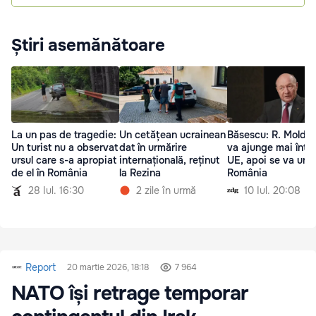
Știri asemănătoare
La un pas de tragedie:
Un cetățean ucrainean
Băsescu: R. Moldo
Un turist nu a observat
dat în urmărire
va ajunge mai întâi
ursul care s-a apropiat
internațională, reținut
UE, apoi se va uni 
de el în România
la Rezina
România
28 Iul. 16:30
2 zile în urmă
10 Iul. 20:08
Report
20 martie 2026, 18:18
7 964
NATO își retrage temporar