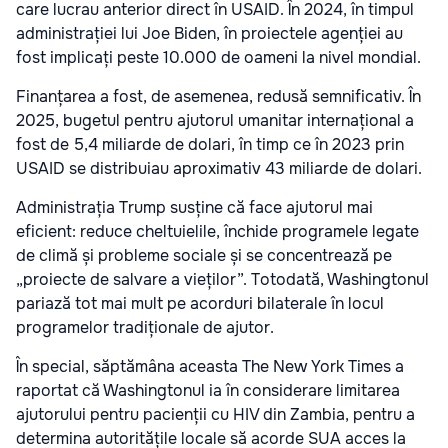
care lucrau anterior direct în USAID. În 2024, în timpul
administrației lui Joe Biden, în proiectele agenției au
fost implicați peste 10.000 de oameni la nivel mondial.
Finanțarea a fost, de asemenea, redusă semnificativ. În
2025, bugetul pentru ajutorul umanitar internațional a
fost de 5,4 miliarde de dolari, în timp ce în 2023 prin
USAID se distribuiau aproximativ 43 miliarde de dolari.
Administrația Trump susține că face ajutorul mai
eficient: reduce cheltuielile, închide programele legate
de climă și probleme sociale și se concentrează pe
„proiecte de salvare a vieților”. Totodată, Washingtonul
pariază tot mai mult pe acorduri bilaterale în locul
programelor tradiționale de ajutor.
În special, săptămâna aceasta The New York Times a
raportat că Washingtonul ia în considerare limitarea
ajutorului pentru pacienții cu HIV din Zambia, pentru a
determina autoritățile locale să acorde SUA acces la