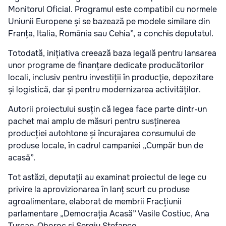
Monitorul Oficial. Programul este compatibil cu normele
Uniunii Europene și se bazează pe modele similare din
Franța, Italia, România sau Cehia”, a conchis deputatul.
Totodată, inițiativa creează baza legală pentru lansarea
unor programe de finanțare dedicate producătorilor
locali, inclusiv pentru investiții în producție, depozitare
și logistică, dar și pentru modernizarea activităților.
Autorii proiectului susțin că legea face parte dintr-un
pachet mai amplu de măsuri pentru susținerea
producției autohtone și încurajarea consumului de
produse locale, în cadrul campaniei „Cumpăr bun de
acasă”.
Tot astăzi, deputații au examinat proiectul de lege cu
privire la aprovizionarea în lanț scurt cu produse
agroalimentare, elaborat de membrii Fracțiunii
parlamentare „Democrația Acasă” Vasile Costiuc, Ana
Țurcan-Oboroc și Sergiu Stefanco.