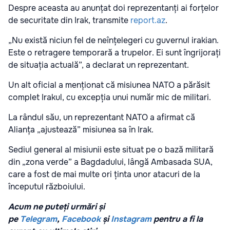
Despre aceasta au anunțat doi reprezentanți ai forțelor
de securitate din Irak, transmite
report.az
.
„Nu există niciun fel de neînțelegeri cu guvernul irakian.
Este o retragere temporară a trupelor. Ei sunt îngrijorați
de situația actuală”, a declarat un reprezentant.
Un alt oficial a menționat că misiunea NATO a părăsit
complet Irakul, cu excepția unui număr mic de militari.
La rândul său, un reprezentant NATO a afirmat că
Alianța „ajustează” misiunea sa în Irak.
Sediul general al misiunii este situat pe o bază militară
din „zona verde” a Bagdadului, lângă Ambasada SUA,
care a fost de mai multe ori ținta unor atacuri de la
începutul războiului.
Acum ne puteți urmări și
pe
Telegram
,
Facebook
și
Instagram
pentru a fi la