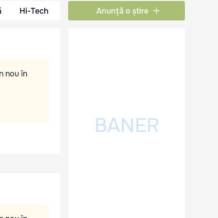
ă
Hi-Tech
Anunță o știre
n nou în