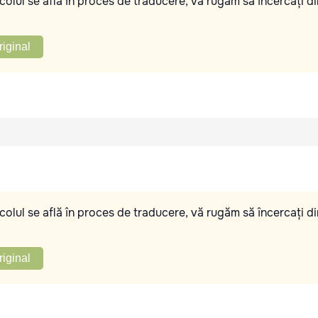
olul se află în proces de traducere, vă rugăm să încercați di
riginal
olul se află în proces de traducere, vă rugăm să încercați di
riginal