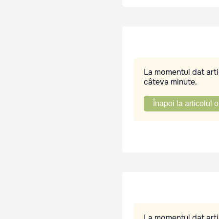
La momentul dat artic
câteva minute.
Înapoi la articolul o
La momentul dat artic