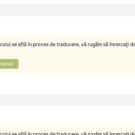
olul se află în proces de traducere, vă rugăm să încercați di
riginal
olul se află în proces de traducere, vă rugăm să încercați di