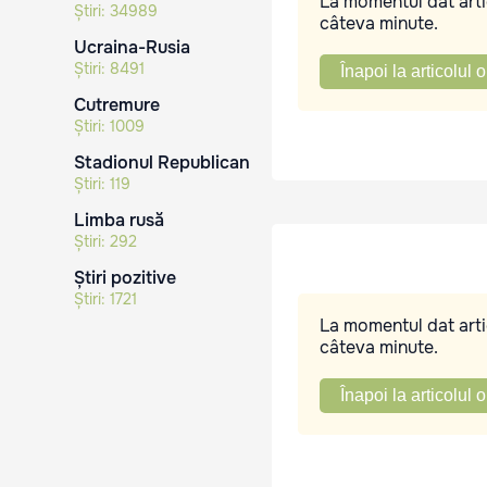
La momentul dat artic
Știri:
34989
câteva minute.
Ucraina-Rusia
Știri:
8491
Înapoi la articolul o
Cutremure
Știri:
1009
Stadionul Republican
Știri:
119
Limba rusă
Știri:
292
Știri pozitive
Știri:
1721
La momentul dat artic
câteva minute.
Înapoi la articolul o