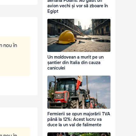
aeriană Polaris: Au găsit un
avion vechi și vor să zboare în
Egipt
n nou în
Un moldovean a murit pe un
șantier din Italia din cauza
caniculei
Fermierii se opun majorării TVA
până la 12%: Acest lucru va
duce la un val de falimente
n nou în