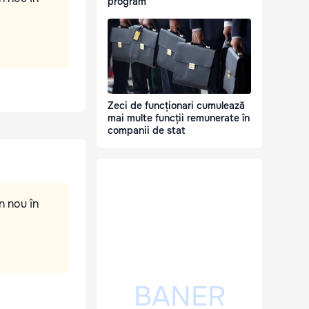
program
Zeci de funcționari cumulează
mai multe funcții remunerate în
companii de stat
n nou în