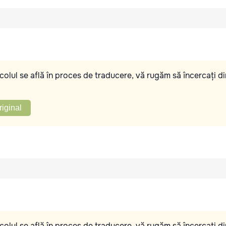
olul se află în proces de traducere, vă rugăm să încercați di
riginal
olul se află în proces de traducere, vă rugăm să încercați di