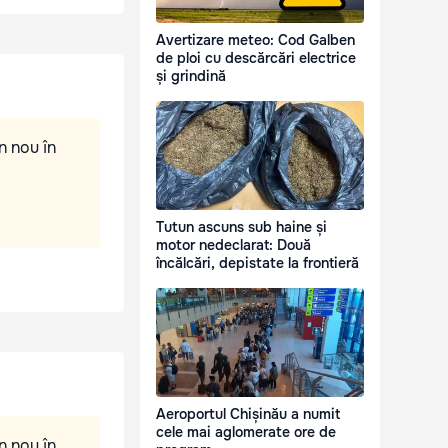
Avertizare meteo: Cod Galben
de ploi cu descărcări electrice
și grindină
n nou în
Tutun ascuns sub haine și
motor nedeclarat: Două
încălcări, depistate la frontieră
Aeroportul Chișinău a numit
cele mai aglomerate ore de
n nou în