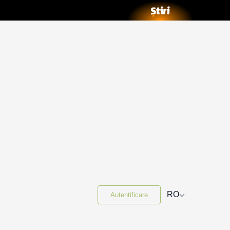
⌵
RO
Autentificare