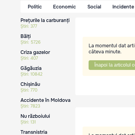
Politic
Economic
Social
Incidente
Prețurile la carburanți
Știri:
377
Bălți
Știri:
5726
La momentul dat artic
câteva minute.
Criza gazelor
Știri:
407
Înapoi la articolul o
Găgăuzia
Știri:
10842
Chișinău
Știri:
770
Accidente în Moldova
Știri:
7823
Nu războiului
Știri:
131
Transnistria