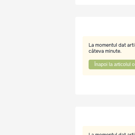
La momentul dat artic
câteva minute.
Înapoi la articolul o
La momentul dat artic