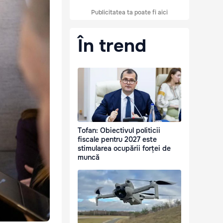
Publicitatea ta poate fi aici
În trend
Tofan: Obiectivul politicii
fiscale pentru 2027 este
stimularea ocupării forței de
muncă