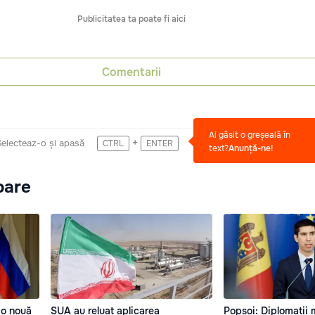
Publicitatea ta poate fi aici
Comentarii
Ai găsit o greșeală în
+
Selecteaz-o și apasă
CTRL
ENTER
text?
Anunță-ne!
oare
 o nouă
SUA au reluat aplicarea
Popșoi: Diplomații