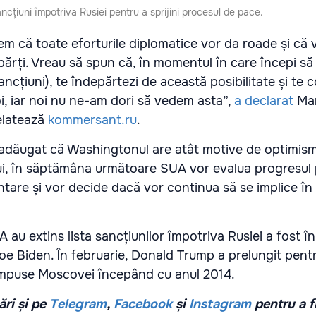
cțiuni împotriva Rusiei pentru a sprijini procesul de pace.
m că toate eforturile diplomatice vor da roade și că 
ărți. Vreau să spun că, în momentul în care începi să 
sancțiuni), te îndepărtezi de această posibilitate și te
oi, iar noi nu ne-am dori să vedem asta”,
a declarat
Mar
elatează
kommersant.ru
.
 adăugat că Washingtonul are atât motive de optimism,
 lui, în săptămâna următoare SUA vor evalua progresul p
tare și vor decide dacă vor continua să se implice în
au extins lista sancțiunilor împotriva Rusiei a fost în
Joe Biden. În februarie, Donald Trump a prelungit pent
e impuse Moscovei începând cu anul 2014.
ri și pe
Telegram
,
Facebook
și
Instagram
pentru a f