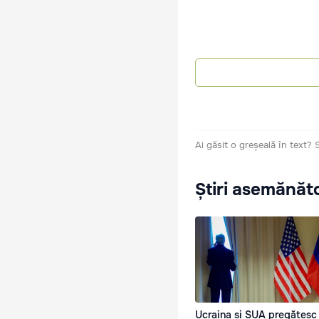
Ai găsit o greșeală în text?
Știri asemănăt
Ucraina și SUA pregătesc