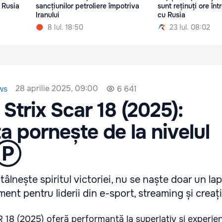
 Rusia
sancțiunilor petroliere împotriva
sunt reținuți ore înt
Iranului
cu Rusia
8 Iul. 18:50
23 Iul. 08:02
28 aprilie 2025, 09:00
ws
6 641
Strix Scar 18 (2025):
a pornește de la nivelul
 Ⓟ
âlnește spiritul victoriei, nu se naște doar un lapt
ent pentru liderii din e-sport, streaming și creați
18 (2025) oferă performanță la superlativ și experie