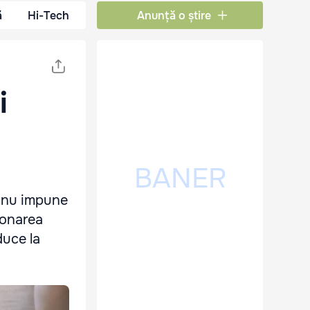
ă
Hi-Tech
Anunță o știre
i
l nu impune
ionarea
duce la