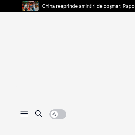
China reaprinde amintiri de coșmar: Rapo