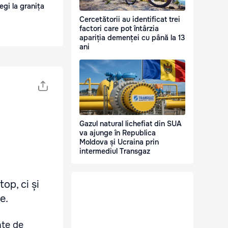
regi la granița
Cercetătorii au identificat trei
factori care pot întârzia
apariția demenței cu până la 13
ani
Gazul natural lichefiat din SUA
va ajunge în Republica
Moldova și Ucraina prin
intermediul Transgaz
op, ci și
e.
nțe de