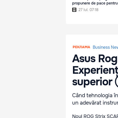
propunere de pace pentru
27 Iul. 07:18
Business Ne
Asus Rog 
Experienț
superior
Când tehnologia înt
un adevărat instrum
Noul ROG Strix SCAR 