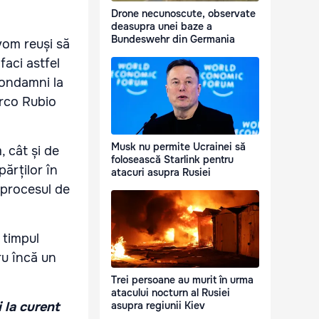
Drone necunoscute, observate
deasupra unei baze a
Bundeswehr din Germania
vom reuși să
faci astfel
 condamni la
co Rubio
Musk nu permite Ucrainei să
 cât și de
folosească Starlink pentru
ărților în
atacuri asupra Rusiei
 procesul de
 timpul
ru încă un
Trei persoane au murit în urma
atacului nocturn al Rusiei
asupra regiunii Kiev
i la curent