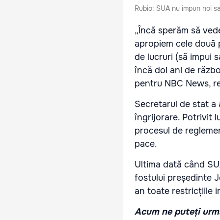
Rubio: SUA nu impun noi san
„Încă sperăm să vede
apropiem cele două p
de lucruri (să impui 
încă doi ani de răzb
pentru NBC News, r
Secretarul de stat a
îngrijorare. Potrivit
procesul de reglemen
pace.
Ultima dată când SUA 
fostului președinte 
an toate restricțiil
Acum ne puteți urmă