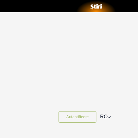
⌵
RO
Autentificare