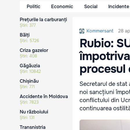
Politic
Economic
Social
Incidente
Prețurile la carburanți
Știri:
377
28 ap
Kommersant
Bălți
Rubio: SU
Știri:
5726
Criza gazelor
împotriva 
Știri:
408
procesul
Găgăuzia
Știri:
10842
Chișinău
Secretarul de stat
Știri:
771
noi sancțiuni împo
Accidente în Moldova
conflictului din Ucr
Știri:
7823
continuarea ostilită
Nu războiului
Știri:
131
Transnistria