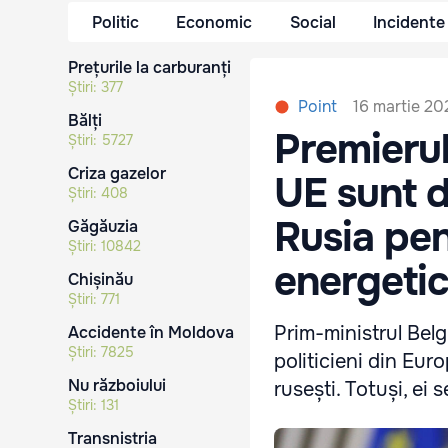
Politic
Economic
Social
Incidente
Prețurile la carburanți
Știri:
377
16 martie 20
Point
Bălți
Premierul
Știri:
5727
Criza gazelor
UE sunt 
Știri:
408
Rusia pen
Găgăuzia
Știri:
10842
energeti
Chișinău
Știri:
771
Prim-ministrul Belgi
Accidente în Moldova
Știri:
7825
politicieni din Eur
Nu războiului
rusești. Totuși, ei 
Știri:
131
Transnistria