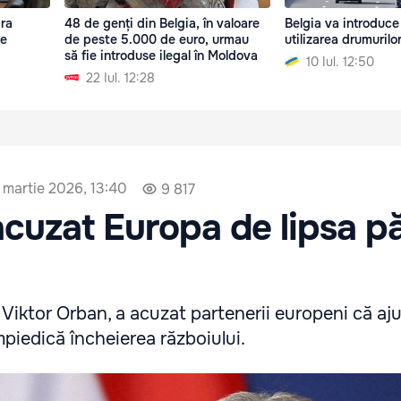
pra
48 de genți din Belgia, în valoare
Belgia va introduce
de
de peste 5.000 de euro, urmau
utilizarea drumurilo
să fie introduse ilegal în Moldova
10 Iul. 12:50
22 Iul. 12:28
 martie 2026, 13:40
9 817
cuzat Europa de lipsa păc
 Viktor Orban, a acuzat partenerii europeni că aju
piedică încheierea războiului.