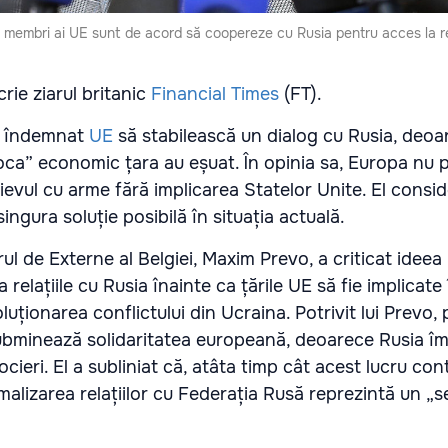
i membri ai UE sunt de acord să coopereze cu Rusia pentru acces la 
rie ziarul britanic
Financial Times
(FT).
a îndemnat
UE
să stabilească un dialog cu Rusia, deoa
foca” economic țara au eșuat. În opinia sa, Europa nu 
Kievul cu arme fără implicarea Statelor Unite. El consi
ingura soluție posibilă în situația actuală.
rul de Externe al Belgiei, Maxim Prevo, a criticat ideea 
relațiile cu Rusia înainte ca țările UE să fie implicate 
uționarea conflictului din Ucraina. Potrivit lui Prevo, 
subminează solidaritatea europeană, deoarece Rusia î
cieri. El a subliniat că, atâta timp cât acest lucru con
malizarea relațiilor cu Federația Rusă reprezintă un „