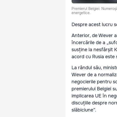
Premierul Belgiei: Numeroș
energetice.
Despre acest lucru sc
Anterior, de Wever 
încercările de a „su
susține la nesfârșit 
acord cu Rusia este s
La rândul său, minist
Wever de a normaliza 
negocierile pentru sol
premierului Belgiei 
implicarea UE în nego
discuțiile despre nor
slăbiciune”.