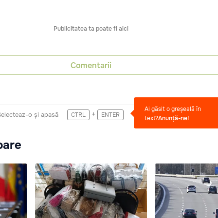
Publicitatea ta poate fi aici
Comentarii
Ai găsit o greșeală în
+
Selecteaz-o și apasă
CTRL
ENTER
text?
Anunță-ne!
oare