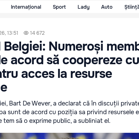
Internațional
Sport
Lady
Auto
Științ
26, 13:51
14 672
 Belgiei: Numeroși memb
de acord să coopereze c
tru acces la resurse
ce
ei, Bart De Wever, a declarat că în discuții privat
opa sunt de acord cu poziția sa privind resursele 
se tem să o exprime public, a subliniat el.