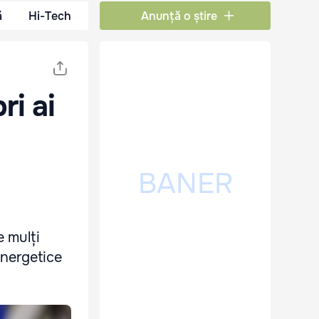
ă
Hi-Tech
Anunță o știre
ri ai
u
e mulți
energetice