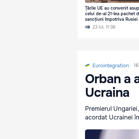
Țările UE au convenit asu
celui de-al 21-lea pachet 
sancțiuni împotriva Rusiei
23 Iul. 11:38
16
Eurointegration
Orban a a
Ucraina
Premierul Ungariei,
acordat Ucrainei îm