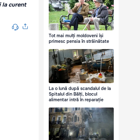
i la curent
Tot mai mulți moldoveni își
primesc pensia în străinătate
La o lună după scandalul de la
Spitalul din Bălți, blocul
alimentar intră în reparație