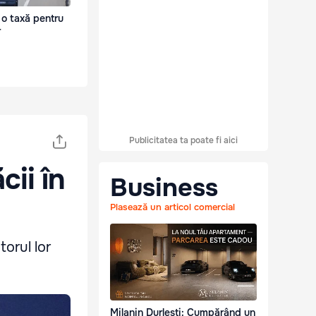
 o taxă pentru
r
Publicitatea ta poate fi aici
ii în
Business
Plasează un articol comercial
torul lor
Milanin Durlești: Cumpărând un