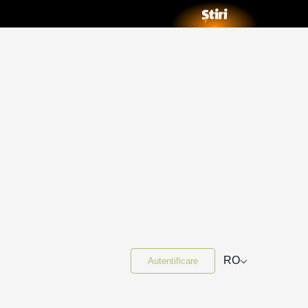
⌵
RO
Autentificare