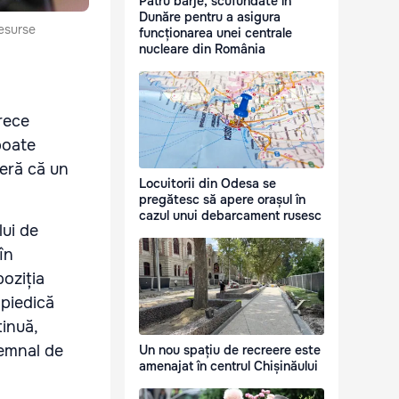
Patru barje, scufundate în
Dunăre pentru a asigura
resurse
funcționarea unei centrale
nucleare din România
rece
poate
deră că un
Locuitorii din Odesa se
pregătesc să apere orașul în
cazul unui debarcament rusesc
lui de
în
poziția
mpiedică
tinuă,
semnal de
Un nou spațiu de recreere este
amenajat în centrul Chișinăului