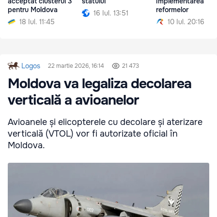
acceptat clusterul 3
statului
implementarea
pentru Moldova
reformelor
16 Iul. 13:51
18 Iul. 11:45
10 Iul. 20:16
Logos
22 martie 2026, 16:14
21 473
Moldova va legaliza decolarea
verticală a avioanelor
Avioanele și elicopterele cu decolare și aterizare
verticală (VTOL) vor fi autorizate oficial în
Moldova.