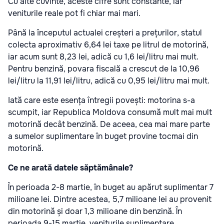
Cu alte cuvinte, aceste cifre sunt constante, iar
veniturile reale pot fi chiar mai mari.
Până la începutul actualei creșteri a prețurilor, statul
colecta aproximativ 6,64 lei taxe pe litrul de motorină,
iar acum sunt 8,23 lei, adică cu 1,6 lei/litru mai mult.
Pentru benzină, povara fiscală a crescut de la 10,96
lei/litru la 11,91 lei/litru, adică cu 0,95 lei/litru mai mult.
Iată care este esența întregii povești: motorina s-a
scumpit, iar Republica Moldova consumă mult mai mult
motorină decât benzină. De aceea, cea mai mare parte
a sumelor suplimentare în buget provine tocmai din
motorină.
Ce ne arată datele săptămânale?
În perioada 2-8 martie, în buget au apărut suplimentar 7
milioane lei. Dintre acestea, 5,7 milioane lei au provenit
din motorină și doar 1,3 milioane din benzină. În
perioada 9-15 martie, veniturile suplimentare