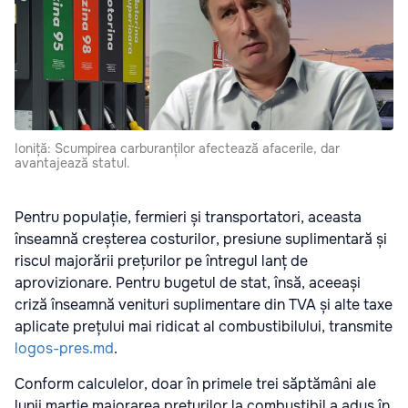
Ioniță: Scumpirea carburanților afectează afacerile, dar
avantajează statul.
Pentru populație, fermieri și transportatori, aceasta
înseamnă creșterea costurilor, presiune suplimentară și
riscul majorării prețurilor pe întregul lanț de
aprovizionare. Pentru bugetul de stat, însă, aceeași
criză înseamnă venituri suplimentare din TVA și alte taxe
aplicate prețului mai ridicat al combustibilului, transmite
logos-pres.md
.
Conform calculelor, doar în primele trei săptămâni ale
lunii martie majorarea prețurilor la combustibil a adus în