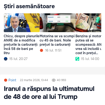
Știri asemănătoare
Chicu, despre planurile
Motorina se va scumpi
Benzina și motorin
ANRE de a modifica
cu 45 de bani. Noile
putea să se
prețurile la carburanți:
prețuri la carburanți
scumpească: ANR
Încă 58 de bani pe
vrea să includă un
16 Iul. 11:51
litru
cost în prețul
carburanților
15 Iul. 20:27
15 Iul. 14:00
Point
22 martie 2026, 13:44
40 993
Iranul a răspuns la ultimatumul
de 48 de ore al lui Trump