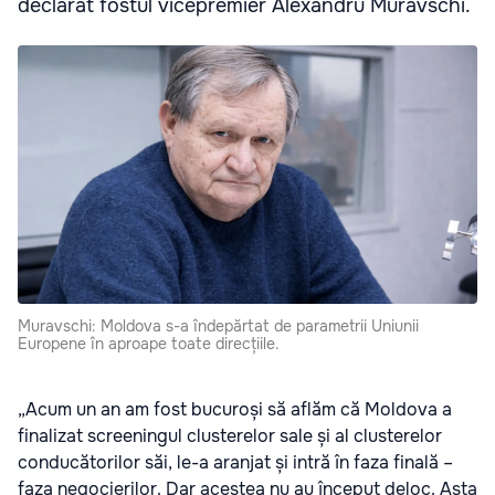
declarat fostul vicepremier Alexandru Muravschi.
Muravschi: Moldova s-a îndepărtat de parametrii Uniunii
Europene în aproape toate direcțiile.
„Acum un an am fost bucuroși să aflăm că Moldova a
finalizat screeningul clusterelor sale și al clusterelor
conducătorilor săi, le-a aranjat și intră în faza finală –
faza negocierilor. Dar acestea nu au început deloc. Asta