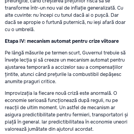
prelungite, când creșterea prețurilor riscă să se
transforme într-un nou val de inflație generalizată. Cu
alte cuvinte: nu începi cu tunul dacă ai o pușcă. Dar
dacă se apropie o furtună puternică, nu ieși afară doar
cu o umbrelă.
Etapa IV: mecanism automat pentru crize viitoare
Pe lângă măsurile pe termen scurt, Guvernul trebuie să
învețe lecția și să creeze un mecanism automat pentru
ajustarea temporară a accizelor sau a compensațiilor
țintite, atunci când prețurile la combustibil depășesc
anumite praguri critice.
Improvizația la fiecare nouă criză este anormală. O
economie serioasă funcționează după reguli, nu pe
reacții de ultim moment. Un astfel de mecanism ar
asigura predictibilitate pentru fermieri, transportatori și
piață în general. Iar predictibilitatea în economie uneori
valorează jumătate din ajutorul acordat.