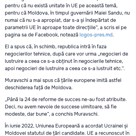
pentru că nu există unitate în UE pe această temă,
pentru că Moldova, în timpul guvernării Maiei Sandu, nu
numai că nu s-a apropiat, dar s-a și îndepărtat de
parametrii UE în aproape toate direcțiile”, a scris el pe
pagina sa de Facebook, notează
logos-pres.md
.
El a spus că, în schimb, republica intră în faza
negocierilor tehnice, după care vor urma „negocieri de
lustruire a ceea ce s-a obținut în negocierile tehnice,
apoi negocieri de lustruire a ceea ce s-a lustruit etc.”.
Muravschi a mai spus că țările europene imită astfel
deschiderea față de Moldova.
„Până la 24 de reforme de succes ne-au fost atribuite.
Deci, nu avem nevoie de succese uimitoare, să fie
modeste, dar bune”, a conchis Muravschi.
În iunie 2022, Uniunea Europeană a acordat Ucrainei și
Moldovei statutul de țări candidate. UE a recunoscut în