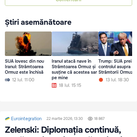
Știri asemănătoare
SUA lovesc din nou
Iranul atacă nave în
Trump: SUA preiau
Iranul: Strâmtoarea
Strâmtoarea Ormuz și
controlul asupra
Ormuz este închisă
susține că acestea sar
Strâmtorii Ormuz
pe mine
12 Iul. 11:00
13 Iul. 18:30
18 Iul. 15:15
Eurointegration
22 martie 2026, 13:30
18 867
Zelenski: Diplomația continuă,