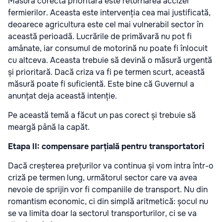
Măsura corectă prioritară este returnarea accizei
fermierilor. Aceasta este intervenția cea mai justificată,
deoarece agricultura este cel mai vulnerabil sector în
această perioadă. Lucrările de primăvară nu pot fi
amânate, iar consumul de motorină nu poate fi înlocuit
cu altceva. Aceasta trebuie să devină o măsură urgentă
și prioritară. Dacă criza va fi pe termen scurt, această
măsură poate fi suficientă. Este bine că Guvernul a
anunțat deja această intenție.
Pe această temă a făcut un pas corect și trebuie să
meargă până la capăt.
Etapa II: compensare parțială pentru transportatori
Dacă creșterea prețurilor va continua și vom intra într-o
criză pe termen lung, următorul sector care va avea
nevoie de sprijin vor fi companiile de transport. Nu din
romantism economic, ci din simplă aritmetică: șocul nu
se va limita doar la sectorul transporturilor, ci se va