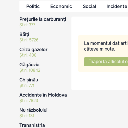
Politic
Economic
Social
Incidente
Prețurile la carburanți
Știri:
377
Bălți
Știri:
5726
La momentul dat artic
câteva minute.
Criza gazelor
Știri:
408
Înapoi la articolul o
Găgăuzia
Știri:
10842
Chișinău
Știri:
771
Accidente în Moldova
Știri:
7823
Nu războiului
Știri:
131
Transnistria