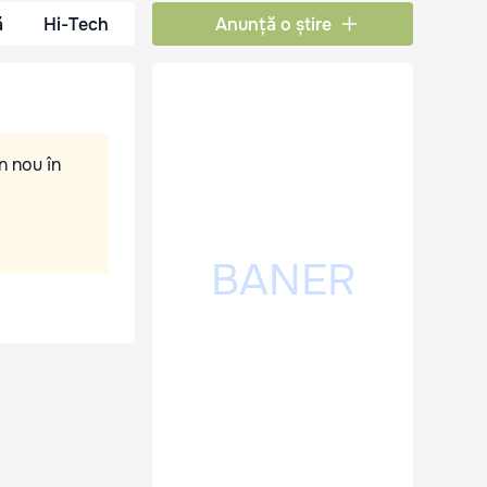
ă
Hi-Tech
Anunță o știre
n nou în