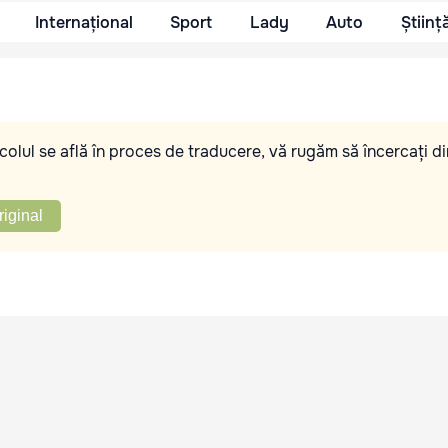
Internațional
Sport
Lady
Auto
Științ
olul se află în proces de traducere, vă rugăm să încercați di
riginal