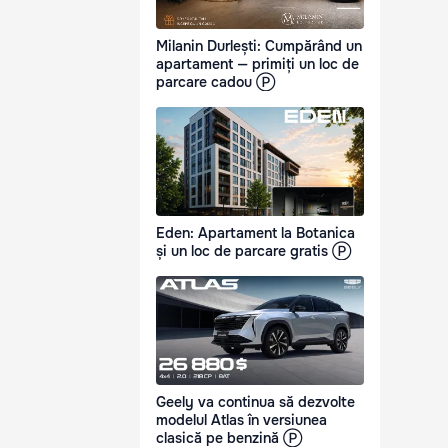
Milanin Durlești: Cumpărând un
apartament — primiți un loc de
parcare cadou Ⓟ
Eden: Apartament la Botanica
și un loc de parcare gratis Ⓟ
Geely va continua să dezvolte
modelul Atlas în versiunea
clasică pe benzină Ⓟ