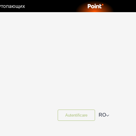
 утопающих
⌵
RO
Autentificare