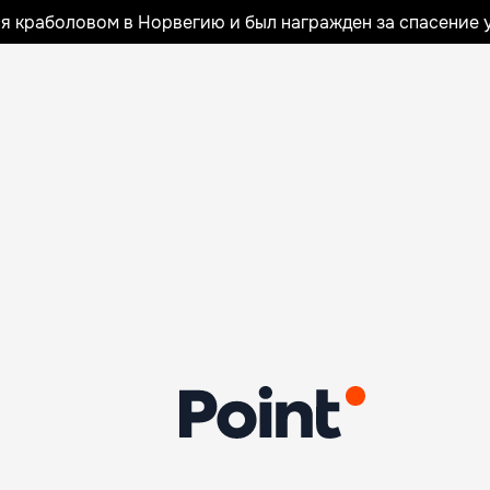
я краболовом в Норвегию и был награжден за спасение