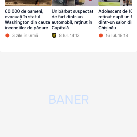
60.000 de oameni,
Un bărbat suspectat
Adolescent de 16 a
evacuați în statul
de furt dintr-un
reținut după un fur
Washington din cauza
automobil, reținut în
dintr-un salon din
incendiilor de pădure
Capitală
Chișinău
3 zile în urmă
8 Iul. 14:12
16 Iul. 18:18