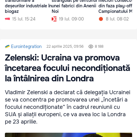
transformare a
strangulat pe teritoriul
meciuri consecutiv
deșeurilor industriale în
unei fabrici din Anenii
din faza play-off a
biogaz
Noi
Campionatului Mon
15 Iul. 15:24
19 Iul. 09:00
8 Iul. 08:02
Eurointegration
22 aprilie 2025, 09:56
8 188
Zelenski: Ucraina va promova
încetarea focului necondiționată
la întâlnirea din Londra
Vladimir Zelenski a declarat că delegația Ucrainei
se va concentra pe promovarea unei „încetări a
focului necondiționate” în cadrul reuniunii cu
SUA și aliații europeni, ce va avea loc la Londra
pe 23 aprilie.