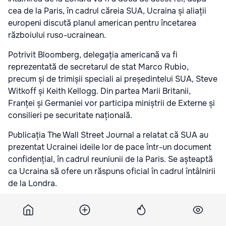
cea de la Paris, în cadrul căreia SUA, Ucraina și aliații
europeni discută planul american pentru încetarea
războiului ruso-ucrainean.
Potrivit Bloomberg, delegația americană va fi
reprezentată de secretarul de stat Marco Rubio,
precum și de trimișii speciali ai președintelui SUA, Steve
Witkoff și Keith Kellogg. Din partea Marii Britanii,
Franței și Germaniei vor participa miniștrii de Externe și
consilieri pe securitate națională.
Publicația The Wall Street Journal a relatat că SUA au
prezentat Ucrainei ideile lor de pace într-un document
confidențial, în cadrul reuniunii de la Paris. Se așteaptă
ca Ucraina să ofere un răspuns oficial în cadrul întâlnirii
de la Londra.
Potrivit sursei citate, propunerile SUA ar include
recunoașterea de facto a anexării Crimeei de către