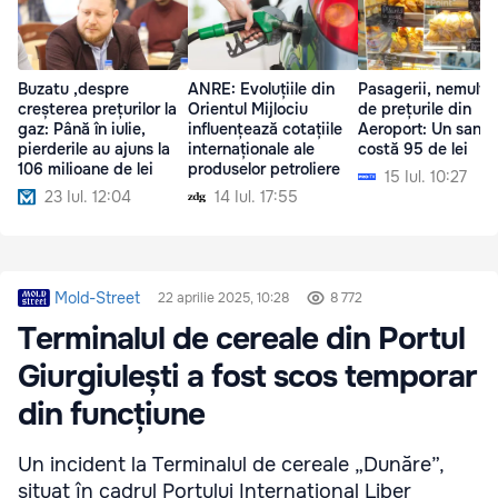
Buzatu ,despre
ANRE: Evoluțiile din
Pasagerii, nemulțu
creșterea prețurilor la
Orientul Mijlociu
de prețurile din
gaz: Până în iulie,
influențează cotațiile
Aeroport: Un sand
pierderile au ajuns la
internaționale ale
costă 95 de lei
106 milioane de lei
produselor petroliere
15 Iul. 10:27
23 Iul. 12:04
14 Iul. 17:55
Mold-Street
22 aprilie 2025, 10:28
8 772
Terminalul de cereale din Portul
Giurgiulești a fost scos temporar
din funcțiune
Un incident la Terminalul de cereale „Dunăre”,
situat în cadrul Portului Internațional Liber