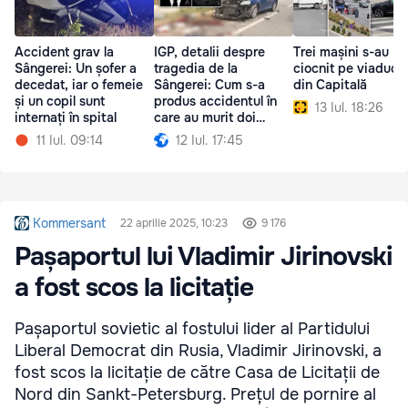
Accident grav la
IGP, detalii despre
Trei mașini s-au
Sângerei: Un șofer a
tragedia de la
ciocnit pe viaductu
decedat, iar o femeie
Sângerei: Cum s-a
din Capitală
și un copil sunt
produs accidentul în
13 Iul. 18:26
internați în spital
care au murit doi
polițiști
11 Iul. 09:14
12 Iul. 17:45
Kommersant
22 aprilie 2025, 10:23
9 176
Pașaportul lui Vladimir Jirinovski
a fost scos la licitație
Pașaportul sovietic al fostului lider al Partidului
Liberal Democrat din Rusia, Vladimir Jirinovski, a
fost scos la licitație de către Casa de Licitații de
Nord din Sankt-Petersburg. Prețul de pornire al