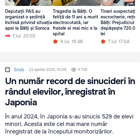
Deputații PAS au
Tragedie la Bălți: O
Tineri suspectați în
organizat o ședință
fetiță de 11 ani a murit
escrocherie, reținuț
închisă privind situația
electrocutată, iar
Bălți: Prejudiciul
apei la Bălți și Soroca
fratele ei mai mic e la
depășește 720.00
spital
lei
7 Iul. 20:03
9 Iul. 19:48
7 Iul. 17:04
Snob
22 aprilie 2025, 10:05
5 735
Un număr record de sinucideri în
rândul elevilor, înregistrat în
Japonia
În anul 2024, în Japonia s-au sinucis 529 de elevi
minori. Acesta este cel mai mare număr
înregistrat de la începutul monitorizărilor.