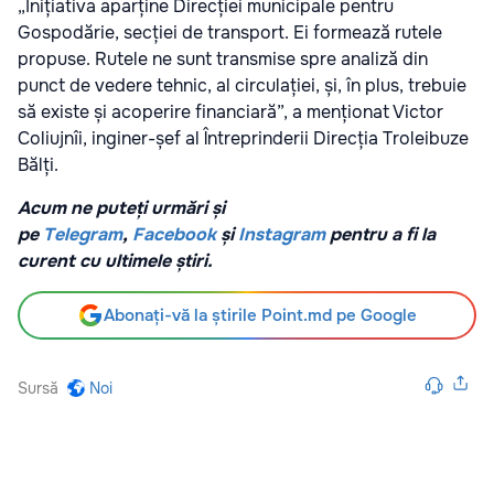
„Inițiativa aparține Direcției municipale pentru
Gospodărie, secției de transport. Ei formează rutele
propuse. Rutele ne sunt transmise spre analiză din
punct de vedere tehnic, al circulației, și, în plus, trebuie
să existe și acoperire financiară”, a menționat Victor
Coliujnîi, inginer-șef al Întreprinderii Direcția Troleibuze
Bălți.
Acum ne puteți urmări și
pe
Telegram
,
Facebook
și
Instagram
pentru a fi la
curent cu ultimele știri.
Abonați-vă la știrile Point.md pe Google
Sursă
Noi