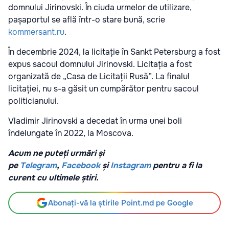
domnului Jirinovski. În ciuda urmelor de utilizare,
pașaportul se află într-o stare bună, scrie
kommersant.ru
.
În decembrie 2024, la licitație în Sankt Petersburg a fost
expus sacoul domnului Jirinovski. Licitația a fost
organizată de „Casa de Licitații Rusă”. La finalul
licitației, nu s-a găsit un cumpărător pentru sacoul
politicianului.
Vladimir Jirinovski a decedat în urma unei boli
îndelungate în 2022, la Moscova.
Acum ne puteți urmări și
pe
Telegram
,
Facebook
și
Instagram
pentru a fi la
curent cu ultimele știri.
Abonați-vă la știrile Point.md pe Google