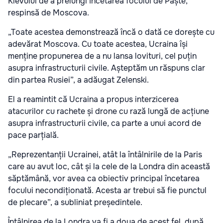
Kievului de a prelungi încetarea focului de Paște,
respinsă de Moscova.
„Toate acestea demonstrează încă o dată ce dorește cu
adevărat Moscova. Cu toate acestea, Ucraina își
menține propunerea de a nu lansa lovituri, cel puțin
asupra infrastructurii civile. Așteptăm un răspuns clar
din partea Rusiei”, a adăugat Zelenski.
El a reamintit că Ucraina a propus interzicerea
atacurilor cu rachete și drone cu rază lungă de acțiune
asupra infrastructurii civile, ca parte a unui acord de
pace parțială.
„Reprezentanții Ucrainei, atât la întâlnirile de la Paris
care au avut loc, cât și la cele de la Londra din această
săptămână, vor avea ca obiectiv principal încetarea
focului necondiționată. Acesta ar trebui să fie punctul
de plecare”, a subliniat președintele.
Întâlnirea de la Londra va fi a doua de acest fel, după